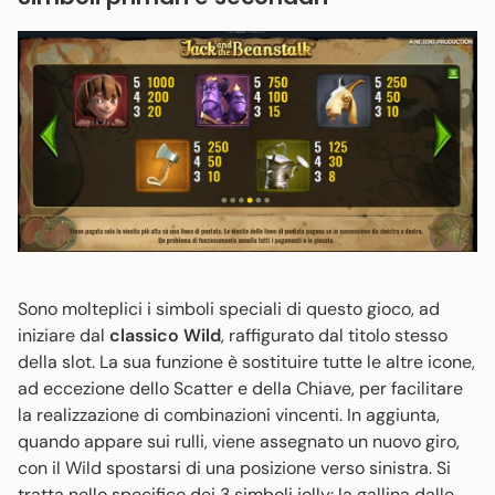
Sono molteplici i simboli speciali di questo gioco, ad
iniziare dal
classico Wild
, raffigurato dal titolo stesso
della slot. La sua funzione è sostituire tutte le altre icone,
ad eccezione dello Scatter e della Chiave, per facilitare
la realizzazione di combinazioni vincenti. In aggiunta,
quando appare sui rulli, viene assegnato un nuovo giro,
con il Wild spostarsi di una posizione verso sinistra. Si
tratta nello specifico dei 3 simboli jolly: la gallina dalle