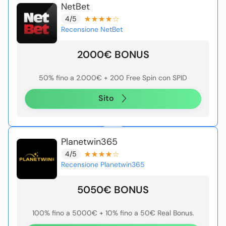
NetBet
4/5
Recensione NetBet
2000€ BONUS
50% fino a 2.000€ + 200 Free Spin con SPID
Sito
Planetwin365
4/5
Recensione Planetwin365
5050€ BONUS
100% fino a 5000€ + 10% fino a 50€ Real Bonus.