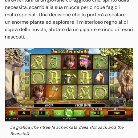
necessità, scambia la sua mucca per cinque fagioli
molto speciali. Una decisione che lo porterà a scalare
un’enorme pianta ed esplorare il misterioso regno al di
sopra delle nuvole, abitato da un gigante e ricco di tesori
nascosti.
La grafica che ritrae la schermata della slot Jack and the
Beanstalk.