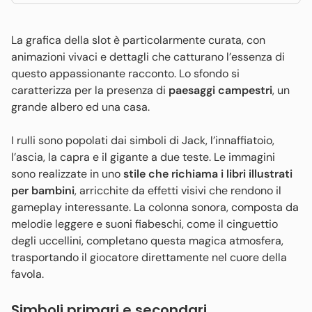
La grafica della slot è particolarmente curata, con
animazioni vivaci e dettagli che catturano l’essenza di
questo appassionante racconto. Lo sfondo si
caratterizza per la presenza di
paesaggi campestri
, un
grande albero ed una casa.
I rulli sono popolati dai simboli di Jack, l’innaffiatoio,
l’ascia, la capra e il gigante a due teste. Le immagini
sono realizzate in uno
stile che richiama i libri illustrati
per bambini
, arricchite da effetti visivi che rendono il
gameplay interessante. La colonna sonora, composta da
melodie leggere e suoni fiabeschi, come il cinguettio
degli uccellini, completano questa magica atmosfera,
trasportando il giocatore direttamente nel cuore della
favola.
Simboli primari e secondari