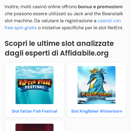
Inoltre, molti casinò online offrono
bonus e promozioni
che possono essere utilizzati su Jack and the Beanstalk
slot machine. Da valutare la registrazione a
casinò con
free spin gratis
o iniziative specifiche per le slot NetEnt.
Scopri le ultime slot analizzate
dagli esperti di Affidabile.org
Slot Fatter Fish Festival
Slot Kingfisher Winterborn