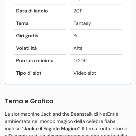
Data di lancio
2011
Tema
Fantasy
Giri gratis
Sì
Volatilità
Alta
Puntata minima
0,20€
Tipo di slot
Video slot
Tema e Grafica
La slot machine Jack and the Beanstalk di NetEnt è
ambientata nel mondo magico della celebre fiaba
inglese “
Jack e il Fagiolo Magico
”. Il tema ruota intorno
all’avventura di un giovane coraggioso che, spinto dalla