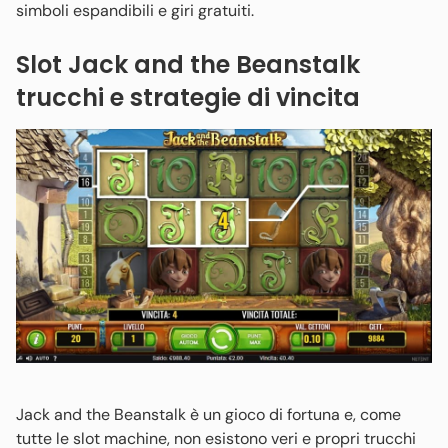
simboli espandibili e giri gratuiti.
Slot Jack and the Beanstalk
trucchi e strategie di vincita
Jack and the Beanstalk è un gioco di fortuna e, come
tutte le slot machine, non esistono veri e propri trucchi