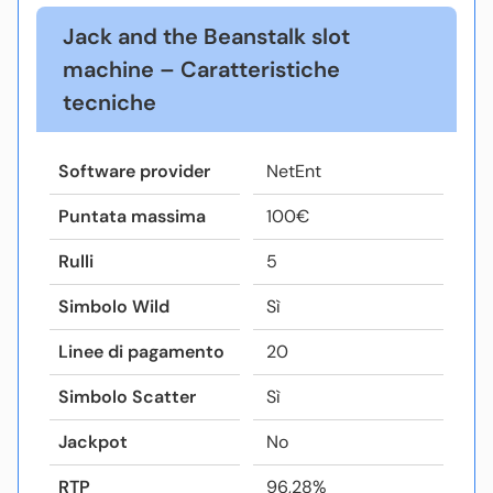
Jack and the Beanstalk slot
machine – Caratteristiche
tecniche
Software provider
NetEnt
Puntata massima
100€
Rulli
5
Simbolo Wild
Sì
Linee di pagamento
20
Simbolo Scatter
Sì
Jackpot
No
RTP
96,28%