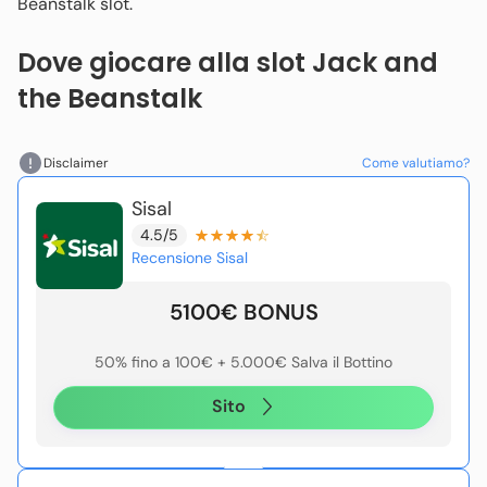
Beanstalk slot.
Dove giocare alla slot Jack and
the Beanstalk
Disclaimer
Come valutiamo?
Sisal
4.5/5
Recensione Sisal
5100€ BONUS
50% fino a 100€ + 5.000€ Salva il Bottino
Sito