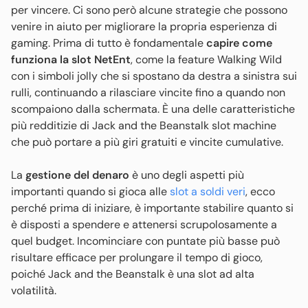
per vincere. Ci sono però alcune strategie che possono
venire in aiuto per migliorare la propria esperienza di
gaming. Prima di tutto è fondamentale
capire come
funziona la slot NetEnt
, come la feature Walking Wild
con i simboli jolly che si spostano da destra a sinistra sui
rulli, continuando a rilasciare vincite fino a quando non
scompaiono dalla schermata. È una delle caratteristiche
più redditizie di Jack and the Beanstalk slot machine
che può portare a più giri gratuiti e vincite cumulative.
La
gestione del denaro
è uno degli aspetti più
importanti quando si gioca alle
slot a soldi veri
, ecco
perché prima di iniziare, è importante stabilire quanto si
è disposti a spendere e attenersi scrupolosamente a
quel budget. Incominciare con puntate più basse può
risultare efficace per prolungare il tempo di gioco,
poiché Jack and the Beanstalk è una slot ad alta
volatilità.