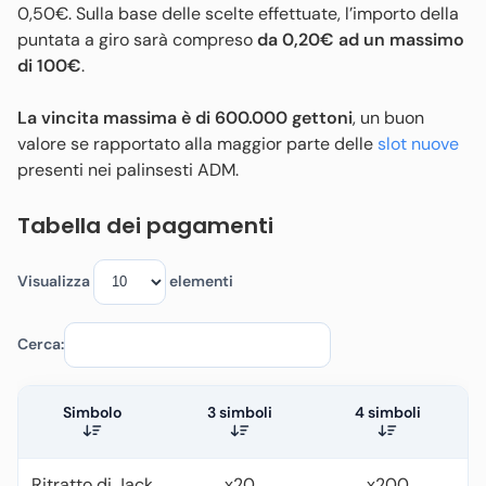
0,50€. Sulla base delle scelte effettuate, l’importo della
puntata a giro sarà compreso
da 0,20€ ad un massimo
di 100€
.
La vincita massima è di 600.000 gettoni
, un buon
valore se rapportato alla maggior parte delle
slot nuove
presenti nei palinsesti ADM.
Tabella dei pagamenti
Visualizza
elementi
Cerca:
Simbolo
3 simboli
4 simboli
Ritratto di Jack
x20
x200