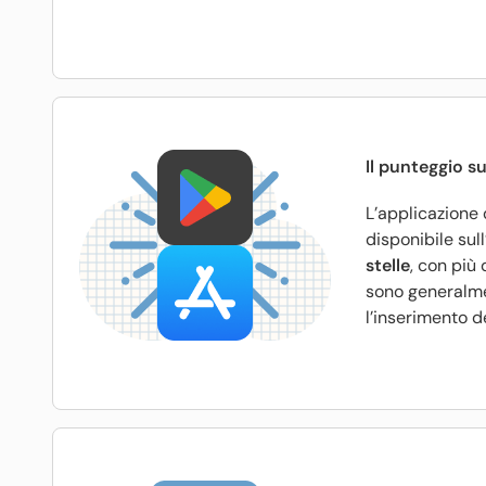
Il punteggio s
L’applicazione
disponibile sul
stelle
, con più
sono generalmen
l’inserimento d