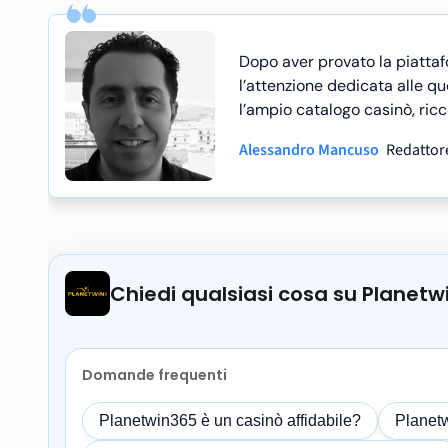
Dopo aver provato la piatta
l’attenzione dedicata alle q
l’ampio catalogo casinò, ricc
Alessandro Mancuso
Redattor
Chiedi qualsiasi cosa su Planetw
Domande frequenti
Planetwin365 è un casinò affidabile?
Planet