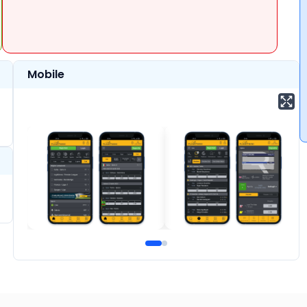
Mobile