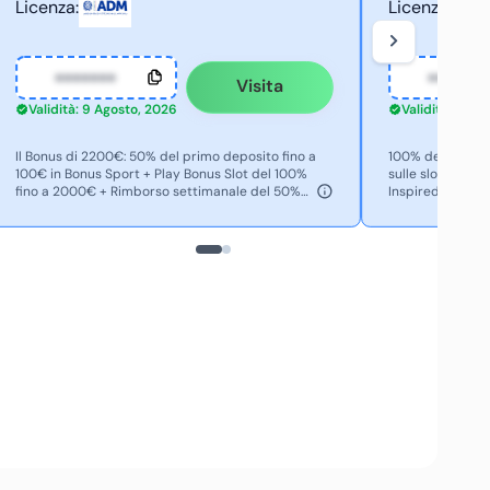
Licenza:
Licenza:
*******
*******
Visita
Validità:
9 Agosto, 2026
Validità:
9 Ago
Il Bonus di 2200€: 50% del primo deposito fino a
100% del primo 
100€ in Bonus Sport + Play Bonus Slot del 100%
sulle slot Game
fino a 2000€ + Rimborso settimanale del 50%
Inspired + 10% f
fino a 100€. Deposito minimo 20€. Valido per
Deposito minimo 
scommesse multiple con almeno 4 eventi. Quota
giorni per tranc
minima per evento 1.50. Validità 7 giorni.