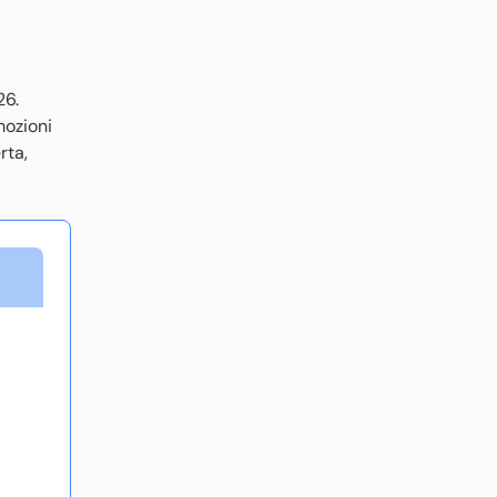
26.
mozioni
rta,