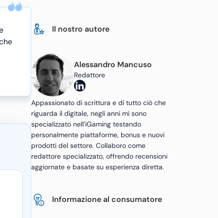
Il nostro autore
e
nche
Alessandro Mancuso
Redattore
Appassionato di scrittura e di tutto ciò che
riguarda il digitale, negli anni mi sono
specializzato nell’iGaming testando
personalmente piattaforme, bonus e nuovi
prodotti del settore. Collaboro come
redattore specializzato, offrendo recensioni
aggiornate e basate su esperienza diretta.
Informazione al consumatore