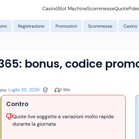
Casinò
Slot Machine
Scommesse
Quote
Poke
sino
Registrazione
Promozioni
Scommesse
Casino
365: bonus, codice prom
Luglio 20, 2026
ata:
2 Min
Contro
Quote live soggette a variazioni molto rapide
durante la giornata