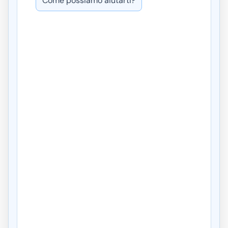
Come possiamo aiutarti?