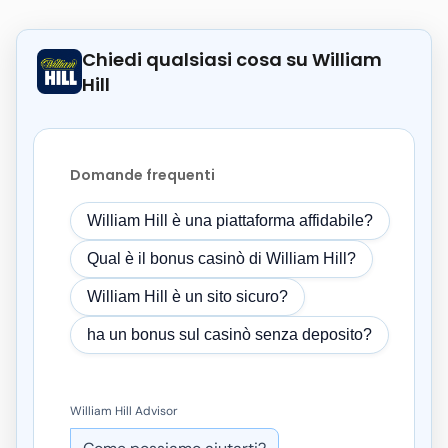
Chiedi qualsiasi cosa su William
Hill
Domande frequenti
William Hill è una piattaforma affidabile?
Qual è il bonus casinò di William Hill?
William Hill è un sito sicuro?
ha un bonus sul casinò senza deposito?
William Hill Advisor