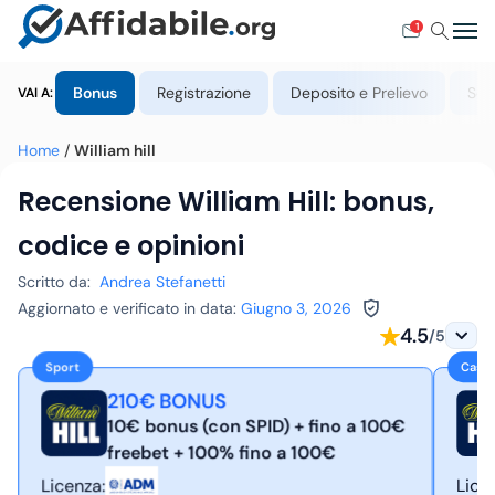
1
tenti
Bonus
Registrazione
Deposito e Prelievo
Sc
VAI A:
Home
/
William hill
Recensione William Hill: bonus,
codice e opinioni
Scritto da:
Andrea Stefanetti
Giugno 3, 2026
Aggiornato e verificato in data:
4.5
/5
Sport
Casin
210€ BONUS
10€ bonus (con SPID) + fino a 100€
freebet + 100% fino a 100€
Licenza:
Lice