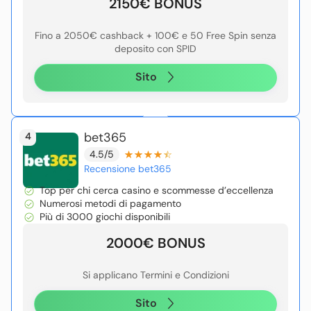
2150€ BONUS
Fino a 2050€ cashback + 100€ e 50 Free Spin senza
deposito con SPID
Sito
bet365
4
4.5/5
Recensione bet365
Top per chi cerca casino e scommesse d’eccellenza
Numerosi metodi di pagamento
Più di 3000 giochi disponibili
2000€ BONUS
Si applicano Termini e Condizioni
Sito