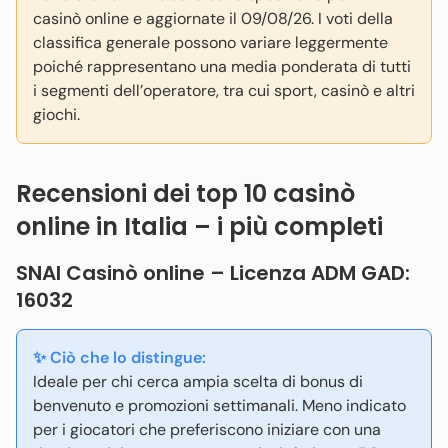
casinò online e aggiornate il
09/08/26
. I voti della
classifica generale possono variare leggermente
poiché rappresentano una media ponderata di tutti
i segmenti dell’operatore, tra cui sport, casinò e altri
giochi.
Recensioni dei top 10 casinò
online in Italia – i più completi
SNAI Casinò online – Licenza ADM GAD:
16032
✨ Ciò che lo distingue:
Ideale per chi cerca ampia scelta di bonus di
benvenuto e promozioni settimanali. Meno indicato
per i giocatori che preferiscono iniziare con una