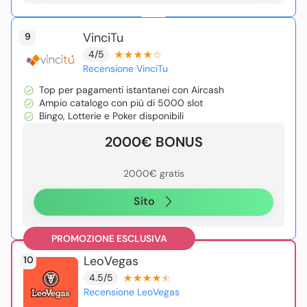
VinciTu
9
4/5
Recensione VinciTu
Top per pagamenti istantanei con Aircash
Ampio catalogo con più di 5000 slot
Bingo, Lotterie e Poker disponibili
2000€ BONUS
2000€ gratis
Sito
PROMOZIONE ESCLUSIVA
LeoVegas
10
4.5/5
Recensione LeoVegas