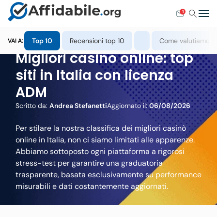
1
Home
Top 10
/
Migliori casino online
Recensioni top 10
Come valutiamo
VAI A:
Migliori casino online: top
siti in Italia con licenza
ADM
Scritto da:
Andrea Stefanetti
Aggiornato il:
06/08/2026
Per stilare la nostra classifica dei migliori casinò
online in Italia, non ci siamo limitati alle apparenze.
Abbiamo sottoposto ogni piattaforma a rigorosi
stress-test per garantire una graduatoria
trasparente, basata esclusivamente su performance
misurabili e dati costantemente aggiornati.