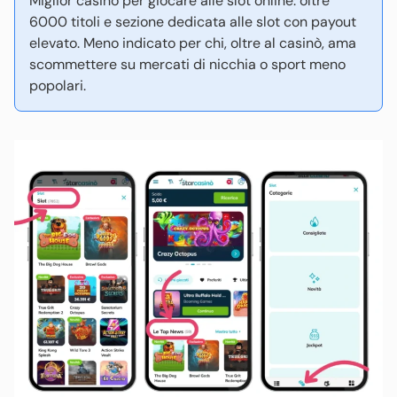
Miglior casinò per giocare alle slot online: oltre
6000 titoli e sezione dedicata alle slot con payout
elevato. Meno indicato per chi, oltre al casinò, ama
scommettere su mercati di nicchia o sport meno
popolari.