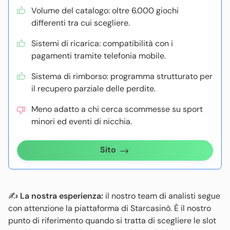
Volume del catalogo: oltre 6.000 giochi
differenti tra cui scegliere.
Sistemi di ricarica: compatibilità con i
pagamenti tramite telefonia mobile.
Sistema di rimborso: programma strutturato per
il recupero parziale delle perdite.
Meno adatto a chi cerca scommesse su sport
minori ed eventi di nicchia.
Sito
✍️
La nostra esperienza:
il nostro team di analisti segue
con attenzione la piattaforma di Starcasinò. È il nostro
punto di riferimento quando si tratta di scegliere le slot