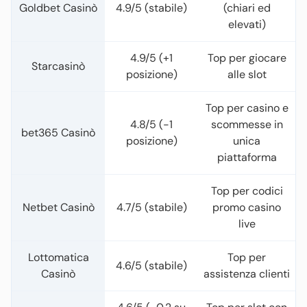
Goldbet Casinò
4.9/5 (stabile)
(chiari ed
elevati)
4.9/5 (+1
Top per giocare
Starcasinò
posizione)
alle slot
Top per casino e
4.8/5 (-1
scommesse in
bet365 Casinò
posizione)
unica
piattaforma
Top per codici
Netbet Casinò
4.7/5 (stabile)
promo casino
live
Lottomatica
Top per
4.6/5 (stabile)
Casinò
assistenza clienti