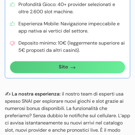
Profondità Gioco: 40+ provider selezionati e
oltre 2.600 slot machine.
Esperienza Mobile: Navigazione impeccabile e
app nativa ai vertici del settore.
Deposito minimo: 10€ (leggermente superiore ai
5€ proposti da altri casinò).
Sito
✍️
La nostra esperienza:
il nostro team di esperti usa
spesso SNAI per esplorare nuovi giochi e slot grazie ai
numerosi bonus disponibili. La funzionalità che
preferiamo? Senza dubbio le notifiche sul cellulare. L’app
ci avvisa istantaneamente su nuovi arrivi nel catalogo
slot, nuovi provider e anche pronostici live. È il modo