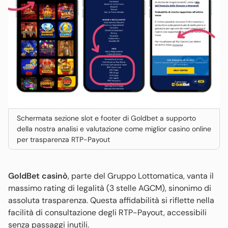
Schermata sezione slot e footer di Goldbet a supporto
della nostra analisi e valutazione come miglior casino online
per trasparenza RTP-Payout
GoldBet casinò
, parte del Gruppo Lottomatica, vanta il
massimo rating di legalità (3 stelle AGCM), sinonimo di
assoluta trasparenza. Questa affidabilità si riflette nella
facilità di consultazione degli RTP-Payout, accessibili
senza passaggi inutili.