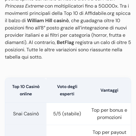
Princess Extreme
con moltiplicatori fino a 50.000x. Tra i
movimenti principali della Top 10 di Affidabile.org spicca
il balzo di
William Hill
casinò
, che guadagna oltre 10
posizioni fino all’8° posto grazie all’integrazione di nuovi
provider italiani e ai filtri per categoria (horror, frutta e
diamanti). Al contrario,
BetFlag
registra un calo di oltre 5
posizioni. Tutte le altre variazioni sono riassunte nella
tabella qui sotto.
Top 10 Casinò
Voto degli
Vantaggi
online
esperti
Top per bonus e
Snai Casinò
5/5 (stabile)
promozioni
Top per payout