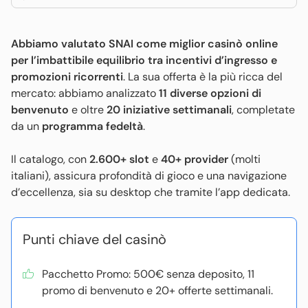
Abbiamo valutato SNAI come miglior casinò online
per l’imbattibile equilibrio tra incentivi d’ingresso e
promozioni ricorrenti
. La sua offerta è la più ricca del
mercato: abbiamo analizzato
11 diverse opzioni di
benvenuto
e oltre
20 iniziative settimanali
, completate
da un
programma fedeltà
.
Il catalogo, con
2.600+ slot
e
40+ provider
(molti
italiani), assicura profondità di gioco e una navigazione
d’eccellenza, sia su desktop che tramite l’app dedicata.
Punti chiave del casinò
Pacchetto Promo: 500€ senza deposito, 11
promo di benvenuto e 20+ offerte settimanali.