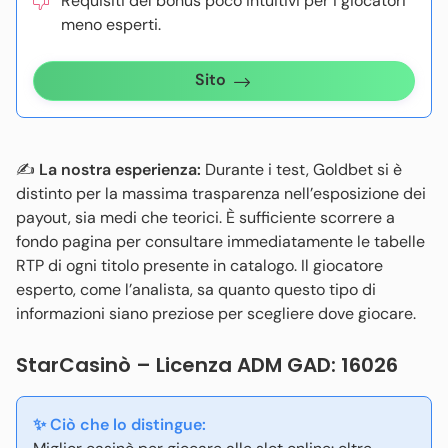
Requisiti del bonus poco intuitivi per i giocatori
meno esperti.
Sito
✍️
La nostra esperienza:
Durante i test, Goldbet si è
distinto per la massima trasparenza nell’esposizione dei
payout, sia medi che teorici. È sufficiente scorrere a
fondo pagina per consultare immediatamente le tabelle
RTP di ogni titolo presente in catalogo. Il giocatore
esperto, come l’analista, sa quanto questo tipo di
informazioni siano preziose per scegliere dove giocare.
StarCasinò – Licenza ADM GAD: 16026
✨ Ciò che lo distingue: