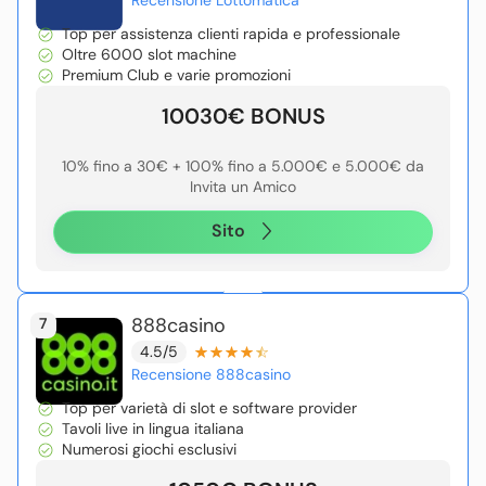
Top per assistenza clienti rapida e professionale
Oltre 6000 slot machine
Premium Club e varie promozioni
10030€ BONUS
10% fino a 30€ + 100% fino a 5.000€ e 5.000€ da
Invita un Amico
Sito
888casino
7
4.5/5
Recensione 888casino
Top per varietà di slot e software provider
Tavoli live in lingua italiana
Numerosi giochi esclusivi