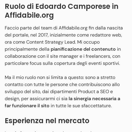
Ruolo di Edoardo Camporese in
Affidabile.org
Faccio parte del team di Affidabile.org fin dalla nascita
del portale, nel 2017, inizialmente come redattore web,
ora come Content Strategy Lead. Mi occupo
principalmente della
pianificazione del contenuto
in
collaborazione con il site manager e i freelancers, con
particolare focus sulla copertura degli eventi sportivi.
Ma il mio ruolo non si limita a questo: sono a stretto
contatto con tutte le persone che contribuiscono allo
sviluppo del sito, dai dipartimenti Product a SEO e
design, per assicurarmi ci sia
la sinergia necessaria a
far funzionare il sito
in tutte le sue sfaccettature.
Esperienza nel mercato