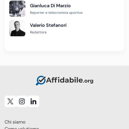
Gianluca Di Marzio
Reporter e telecronista sportivo
Valerio Stefanori
Redattore
Chi siamo
Come valutiamo