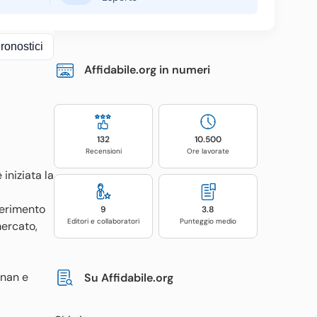
ronostici
Affidabile.org in numeri
132
10.500
Recensioni
Ore lavorate
iniziata la
ferimento
9
3.8
Editori e collaboratori
Punteggio medio
mercato,
onan e
Su Affidabile.org