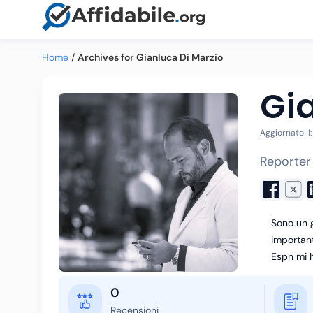
Home
/
Archives for Gianluca Di Marzio
Gia
Aggiornato il
Reporter 
Sono un g
important
Espn mi h
0
Recensioni