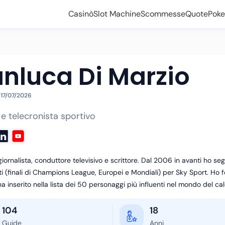
Casinò
Slot Machine
Scommesse
Quote
Poke
nluca Di Marzio
:
17/07/2026
e telecronista sportivo
iornalista, conduttore televisivo e scrittore. Dal 2006 in avanti ho segui
i (finali di Champions League, Europei e Mondiali) per Sky Sport. Ho fo
a inserito nella lista dei 50 personaggi più influenti nel mondo del cal
104
18
Guide
Anni