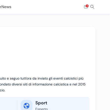
r
News
1
to e seguo tutt'ora da inviato gli eventi calcistici più
ndato diversi siti di informazione calcistica e nel 2015
cio.
Sport
Esperto