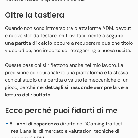
Oltre la tastiera
Quando non sono immerso tra piattaforme ADM, payout
e nuove slot da testare, mi trovi facilmente a
seguire
una partita di calcio
oppure a recuperare qualche titolo
videoludico, non importa se retrogaming o nuova uscita.
Queste passioni si riflettono anche nel mio lavoro. La
precisione con cui analizzo una piattaforma è la stessa
con cui studio una partita o valuto le meccaniche di un
gioco, perché
nei dettagli si nasconde sempre la vera
lettura del risultato
.
Ecco perché puoi fidarti di me
8+ anni di esperienza
diretta nell’iGaming tra test
reali, analisi di mercato e valutazioni tecniche di