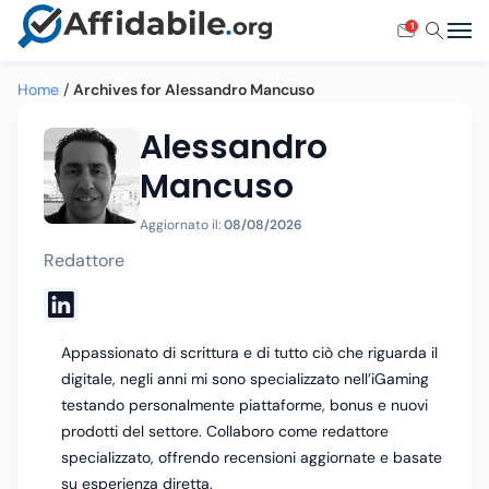
1
Home
/
Archives for Alessandro Mancuso
Alessandro
Mancuso
Aggiornato il:
08/08/2026
Redattore
Appassionato di scrittura e di tutto ciò che riguarda il
digitale, negli anni mi sono specializzato nell’iGaming
testando personalmente piattaforme, bonus e nuovi
prodotti del settore. Collaboro come redattore
specializzato, offrendo recensioni aggiornate e basate
su esperienza diretta.