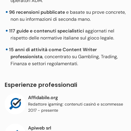
operatori ADM.
96 recensioni pubblicate
e basate su prove concrete,
non su informazioni di seconda mano.
117 guide e contenuti specialistici
aggiornati nel
rispetto delle normative italiane sul gioco legale.
15 anni di attività come Content Writer
professionista
, concentrato su Gambling, Trading,
Finanza e settori regolamentati.
Esperienze professionali
Affidabile.org
Redattore igaming: contenuti casinò e scommesse
2017 - presente
Apiweb srl