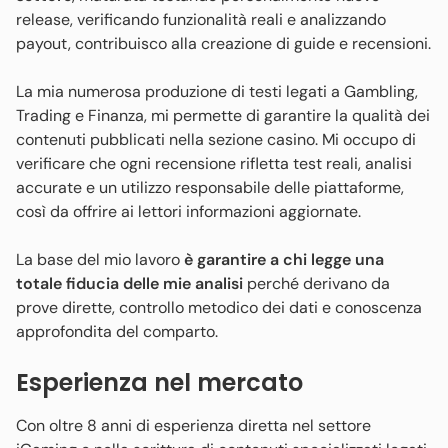
release, verificando funzionalità reali e analizzando
payout, contribuisco alla creazione di guide e recensioni.
La mia numerosa produzione di testi legati a Gambling,
Trading e Finanza, mi permette di garantire la qualità dei
contenuti pubblicati nella sezione casino. Mi occupo di
verificare che ogni recensione rifletta test reali, analisi
accurate e un utilizzo responsabile delle piattaforme,
così da offrire ai lettori informazioni aggiornate.
La base del mio lavoro
è garantire a chi legge una
totale fiducia delle mie analisi
perché derivano da
prove dirette, controllo metodico dei dati e conoscenza
approfondita del comparto.
Esperienza nel mercato
Con oltre 8 anni di esperienza diretta nel settore