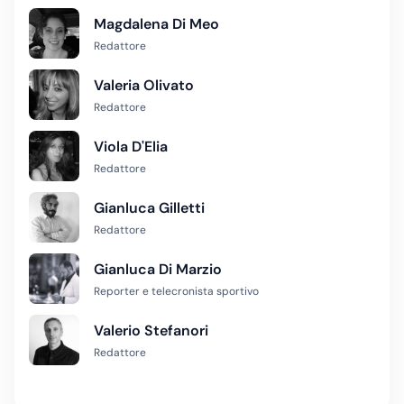
Magdalena Di Meo
Redattore
Valeria Olivato
Redattore
Viola D'Elia
Redattore
Gianluca Gilletti
Redattore
Gianluca Di Marzio
Reporter e telecronista sportivo
Valerio Stefanori
Redattore