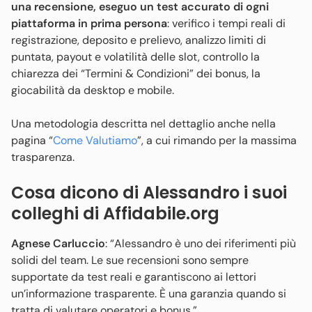
una recensione, eseguo un test accurato di ogni
piattaforma in prima persona
: verifico i tempi reali di
registrazione, deposito e prelievo, analizzo limiti di
puntata, payout e volatilità delle slot, controllo la
chiarezza dei “Termini & Condizioni” dei bonus, la
giocabilità da desktop e mobile.
Una metodologia descritta nel dettaglio anche nella
pagina “
Come Valutiamo
”, a cui rimando per la massima
trasparenza.
Cosa dicono di Alessandro i suoi
colleghi di Affidabile.org
Agnese Carluccio
: “Alessandro è uno dei riferimenti più
solidi del team. Le sue recensioni sono sempre
supportate da test reali e garantiscono ai lettori
un’informazione trasparente. È una garanzia quando si
tratta di valutare operatori e bonus.”