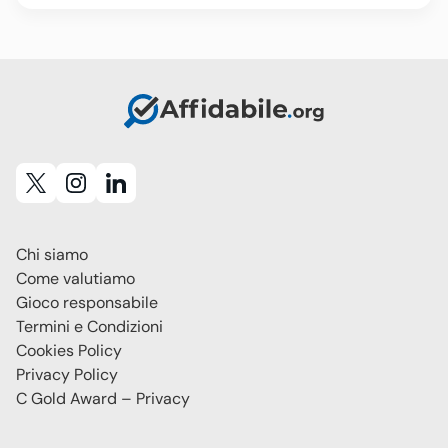
Chi siamo
Come valutiamo
Gioco responsabile
Termini e Condizioni
Cookies Policy
Privacy Policy
C Gold Award – Privacy