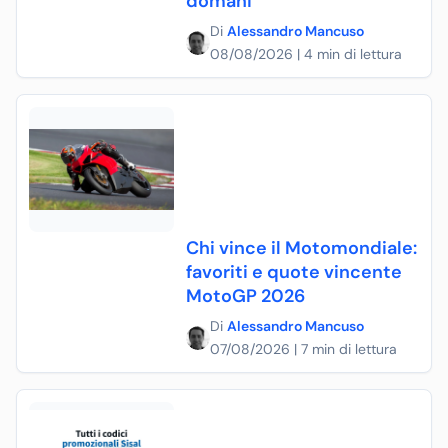
domani
Di
Alessandro Mancuso
08/08/2026
|
4 min di lettura
Chi vince il Motomondiale:
favoriti e quote vincente
MotoGP 2026
Di
Alessandro Mancuso
07/08/2026
|
7 min di lettura