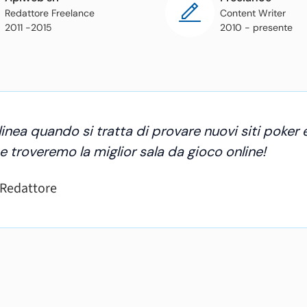
Redattore Freelance
Content Writer
2011 -2015
2010 - presente
inea quando si tratta di provare nuovi siti poker 
e troveremo la miglior sala da gioco online!
Redattore