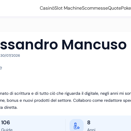
Casinò
Slot Machine
Scommesse
Quote
Poke
essandro Mancuso
:
30/07/2026
e
ato di scrittura e di tutto ciò che riguarda il digitale, negli anni mi
me, bonus e nuovi prodotti del settore. Collaboro come redattore spec
a diretta.
106
8
Guide
Anni