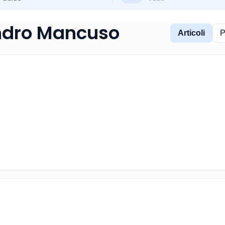
andro Mancuso
Articoli
P