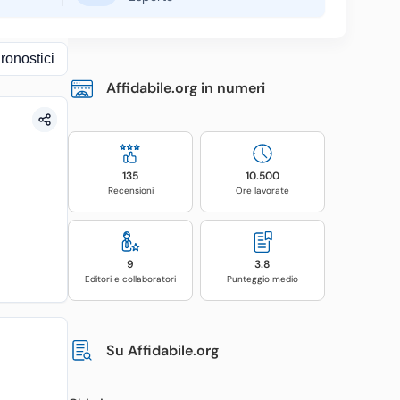
ronostici
Affidabile.org in numeri
135
10.500
Recensioni
Ore lavorate
9
3.8
Editori e collaboratori
Punteggio medio
Su Affidabile.org