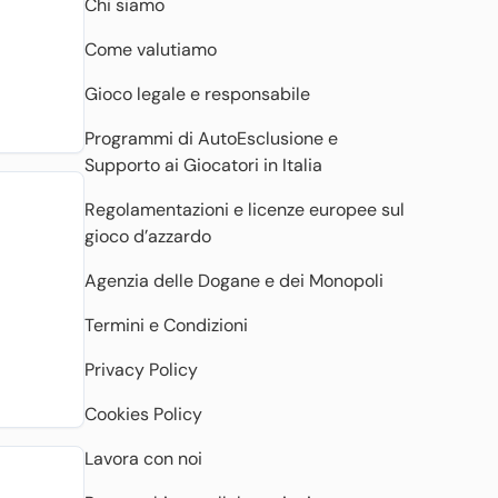
Chi siamo
Come valutiamo
Gioco legale e responsabile
Programmi di AutoEsclusione e
Supporto ai Giocatori in Italia
Regolamentazioni e licenze europee sul
gioco d’azzardo
Agenzia delle Dogane e dei Monopoli
Termini e Condizioni
Privacy Policy
Cookies Policy
Lavora con noi