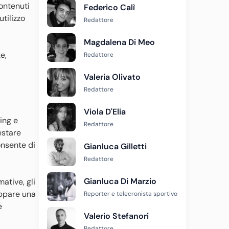
ontenuti
Federico Calì
utilizzo
Redattore
Magdalena Di Meo
e,
Redattore
Valeria Olivato
Redattore
Viola D'Elia
ing e
Redattore
estare
onsente di
Gianluca Gilletti
Redattore
Gianluca Di Marzio
ative, gli
uppare una
Reporter e telecronista sportivo
e
Valerio Stefanori
Redattore