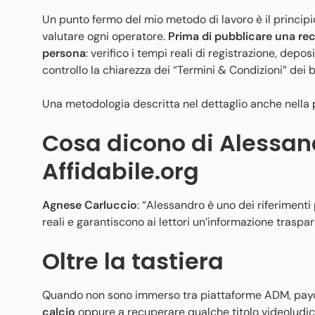
Un punto fermo del mio metodo di lavoro è il principio 
valutare ogni operatore.
Prima di pubblicare una re
persona
: verifico i tempi reali di registrazione, deposi
controllo la chiarezza dei “Termini & Condizioni” dei 
Una metodologia descritta nel dettaglio anche nella 
Cosa dicono di Alessandr
Affidabile.org
Agnese Carluccio
: “Alessandro è uno dei riferiment
reali e garantiscono ai lettori un’informazione traspa
Oltre la tastiera
Quando non sono immerso tra piattaforme ADM, payout
calcio
oppure a recuperare qualche titolo videoludic