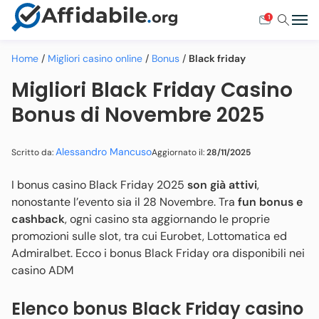
1
Home
/
Migliori casino online
/
Bonus
/
Black friday
Migliori Black Friday Casino
Bonus di Novembre 2025
Alessandro Mancuso
Aggiornato il:
28/11/2025
Scritto da:
I bonus casino Black Friday 2025
son già attivi
,
nonostante l’evento sia il 28 Novembre. Tra
fun bonus e
cashback
, ogni casino sta aggiornando le proprie
promozioni sulle slot, tra cui Eurobet, Lottomatica ed
Admiralbet. Ecco i bonus Black Friday ora disponibili nei
casino ADM
Elenco bonus Black Friday casino