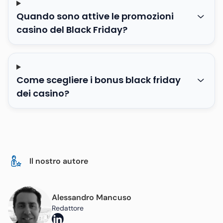
Quando sono attive le promozioni
casino del Black Friday?
Come scegliere i bonus black friday
dei casino?
Il nostro autore
Alessandro Mancuso
Redattore