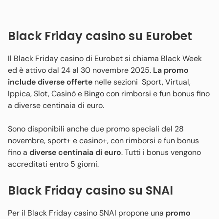
Black Friday casino su Eurobet
Il Black Friday casino di Eurobet si chiama Black Week
ed è attivo dal 24 al 30 novembre 2025.
La promo
include diverse offerte
nelle sezioni Sport, Virtual,
Ippica, Slot, Casinò e Bingo con rimborsi e fun bonus fino
a diverse centinaia di euro.
Sono disponibili anche due promo speciali del 28
novembre, sport+ e casino+, con rimborsi e fun bonus
fino a
diverse centinaia di euro
. Tutti i bonus vengono
accreditati entro 5 giorni.
Black Friday casino su SNAI
Per il Black Friday casino SNAI propone una
promo