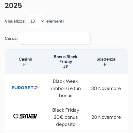
2025
Visualizza
elementi
Cerca:
Bonus Black
Casinò
Scadenza
Friday
Black Week,
rimborsi e fun
30 Novembre
bonus
Black Friday
20€ bonus
28 Novembre
deposito