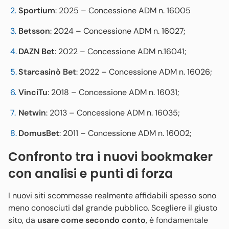
Sportium
: 2025 – Concessione ADM n. 16005
Betsson
: 2024 – Concessione ADM n. 16027;
DAZN Bet
: 2022 – Concessione ADM n.16041;
Starcasinò Bet
: 2022 – Concessione ADM n. 16026;
VinciTu
: 2018 – Concessione ADM n. 16031;
Netwin
: 2013 – Concessione ADM n. 16035;
DomusBet
: 2011 – Concessione ADM n. 16002;
Confronto tra i nuovi bookmaker
con analisi e punti di forza
I nuovi siti scommesse realmente affidabili spesso sono
meno conosciuti dal grande pubblico. Scegliere il giusto
sito, da
usare come secondo conto
, è fondamentale