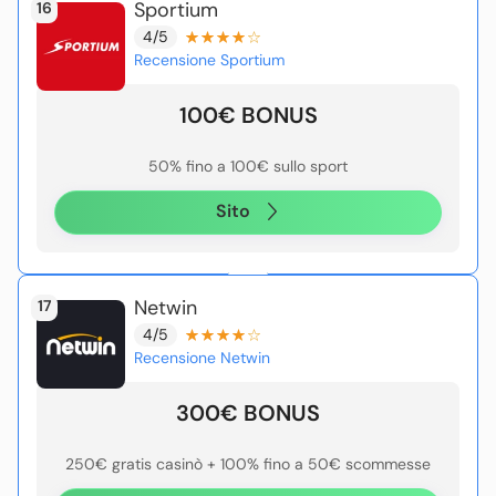
Sportium
16
4/5
Recensione Sportium
100€ BONUS
50% fino a 100€ sullo sport
Sito
Netwin
17
4/5
Recensione Netwin
300€ BONUS
250€ gratis casinò + 100% fino a 50€ scommesse