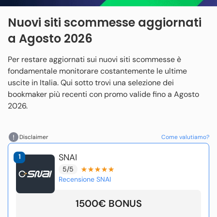
Nuovi siti scommesse aggiornati
a Agosto 2026
Per restare aggiornati sui nuovi siti scommesse è
fondamentale monitorare costantemente le ultime
uscite in Italia. Qui sotto trovi una selezione dei
bookmaker più recenti con promo valide fino a Agosto
2026.
Disclaimer
Come valutiamo?
SNAI
1
5/5
Recensione SNAI
1500€ BONUS