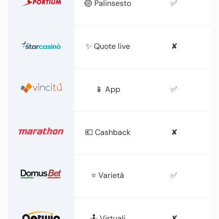
🏐 Palinsesto
✅
✨ Quote live
✘
📱 App
✅
💶 Cashback
✘
⭐ Varietà
✅
🕹️ Virtuali
✘