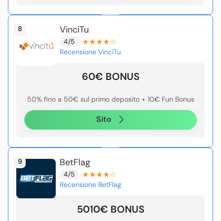
VinciTu
8
4/5
Recensione VinciTu
60€ BONUS
50% fino a 50€ sul primo deposito + 10€ Fun Bonus
Sito
BetFlag
9
4/5
Recensione BetFlag
5010€ BONUS