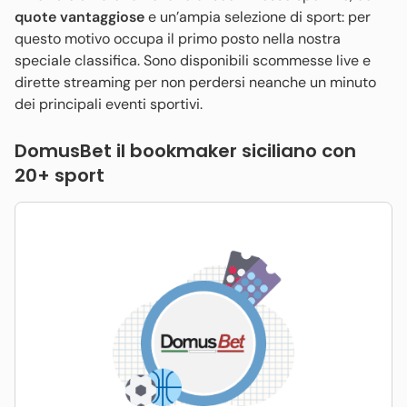
quote vantaggiose
e un’ampia selezione di sport: per
questo motivo occupa il primo posto nella nostra
speciale classifica. Sono disponibili scommesse live e
dirette streaming per non perdersi neanche un minuto
dei principali eventi sportivi.
DomusBet il bookmaker siciliano con
20+ sport