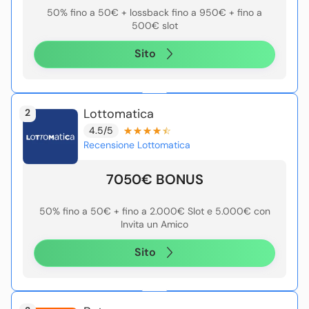
50% fino a 50€ + lossback fino a 950€ + fino a
500€ slot
Sito
Lottomatica
2
4.5/5
Recensione Lottomatica
7050€ BONUS
50% fino a 50€ + fino a 2.000€ Slot e 5.000€ con
Invita un Amico
Sito