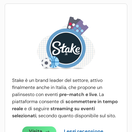
Stake è un brand leader del settore, attivo
finalmente anche in Italia, che propone un
palinsesto con eventi
pre-match e live
. La
piattaforma consente di
scommettere in tempo
reale
e di seguire
streaming su eventi
selezionati
, secondo quanto disponibile sul sito.
Visita
Leggi recensione