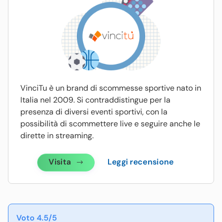
VinciTu è un brand di scommesse sportive nato in
Italia nel 2009. Si contraddistingue per la
presenza di diversi eventi sportivi, con la
possibilità di scommettere live e seguire anche le
dirette in streaming.
Visita
Leggi recensione
Voto 4.5/5