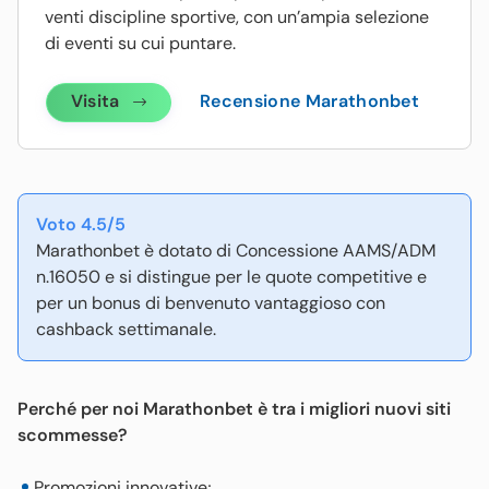
venti discipline sportive, con un’ampia selezione
di eventi su cui puntare.
Visita
Recensione Marathonbet
Voto 4.5/5
Marathonbet è dotato di Concessione AAMS/ADM
n.16050 e si distingue per le quote competitive e
per un bonus di benvenuto vantaggioso con
cashback settimanale.
Perché per noi Marathonbet è tra i migliori nuovi siti
scommesse?
Promozioni innovative;