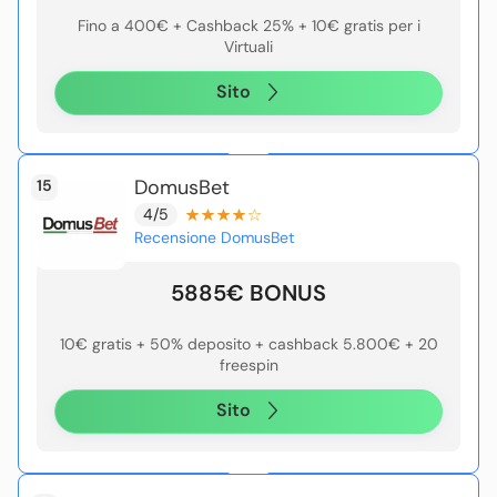
Fino a 400€ + Cashback 25% + 10€ gratis per i
Virtuali
Sito
DomusBet
15
4/5
Recensione DomusBet
5885€ BONUS
10€ gratis + 50% deposito + cashback 5.800€ + 20
freespin
Sito