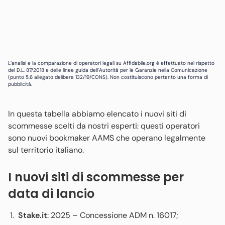
L’analisi e la comparazione di operatori legali su Affidabile.org è effettuato nel rispetto
del D.L. 87/2018 e delle linee guida dell’Autorità per le Garanzie nella Comunicazione
(punto 5.6 allegato delibera 132/19/CONS). Non costituiscono pertanto una forma di
pubblicità.
In questa tabella abbiamo elencato i nuovi siti di
scommesse scelti da nostri esperti: questi operatori
sono nuovi bookmaker AAMS che operano legalmente
sul territorio italiano.
I nuovi siti di scommesse per
data di lancio
Stake.it
: 2025 – Concessione ADM n. 16017;