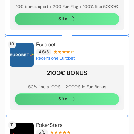
10€ bonus sport + 200 Fun Flag + 100% fino 5000€
Sito
Eurobet
10
4.5/5
Recensione Eurobet
2100€ BONUS
50% fino a 100€ + 2.000€ in Fun Bonus
Sito
PokerStars
11
5/5