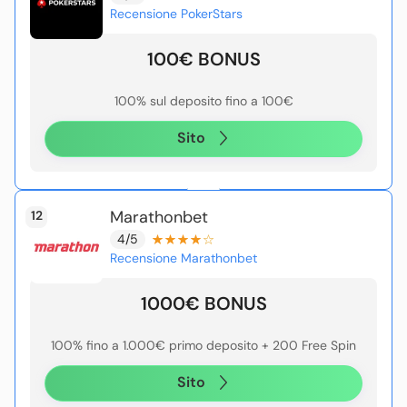
Recensione PokerStars
100€ BONUS
100% sul deposito fino a 100€
Sito
Marathonbet
12
4/5
Recensione Marathonbet
1000€ BONUS
100% fino a 1.000€ primo deposito + 200 Free Spin
Sito