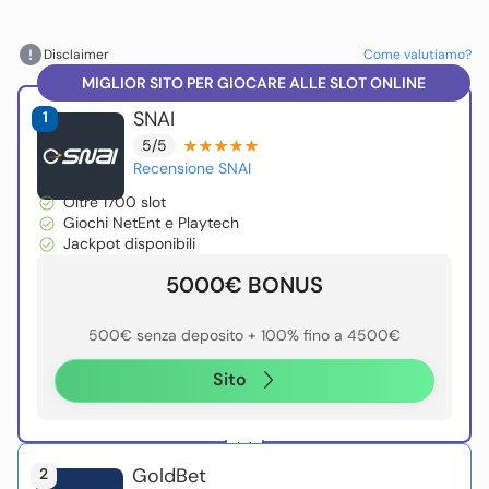
Disclaimer
Come valutiamo?
MIGLIOR SITO PER GIOCARE ALLE SLOT ONLINE
SNAI
1
5/5
Recensione SNAI
Oltre 1700 slot
Giochi NetEnt e Playtech
Jackpot disponibili
5000€ BONUS
500€ senza deposito + 100% fino a 4500€
Sito
GoldBet
2