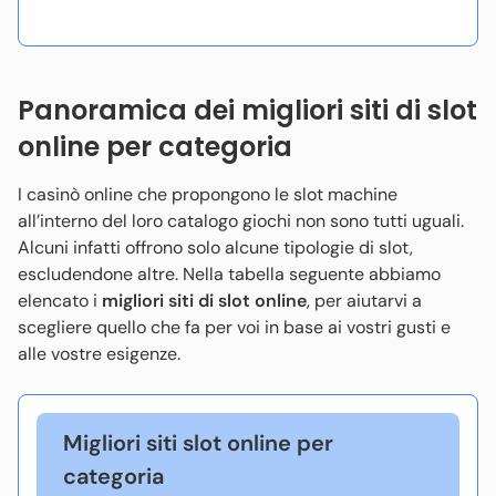
Panoramica dei migliori siti di slot
online per categoria
I casinò online che propongono le slot machine
all’interno del loro catalogo giochi non sono tutti uguali.
Alcuni infatti offrono solo alcune tipologie di slot,
escludendone altre. Nella tabella seguente abbiamo
elencato i
migliori siti di slot online
, per aiutarvi a
scegliere quello che fa per voi in base ai vostri gusti e
alle vostre esigenze.
Migliori siti slot online per
categoria