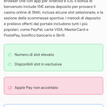
browser che con app per Android e iOS. Il bonus di
benvenuto include 15€ senza deposito per provare il
casino online di SNAI, incluse alcune slot selezionate, e la
sezione delle scommesse sportive. I metodi di deposito
e prelievo offerti dal portale includono tutti i più
popolari, come PayPal, carte VISA, MasterCard e
PostePay, bonifico bancario e Skrill.
Numero di slot elevato
Disponibili slot in esclusiva
Apple Pay non accettato