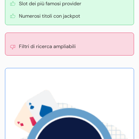
Slot dei più famosi provider
Numerosi titoli con jackpot
Filtri di ricerca ampliabili