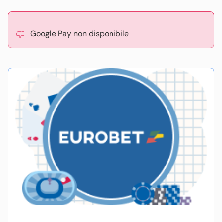
Google Pay non disponibile