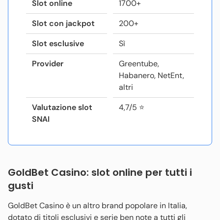
Slot online
1700+
Slot con jackpot
200+
Slot esclusive
Sì
Provider
Greentube,
Habanero, NetEnt,
altri
Valutazione slot
4,7/5 ⭐
SNAI
GoldBet Casino: slot online per tutti i
gusti
GoldBet Casino è un altro brand popolare in Italia,
dotato di titoli esclusivi e serie ben note a tutti gli