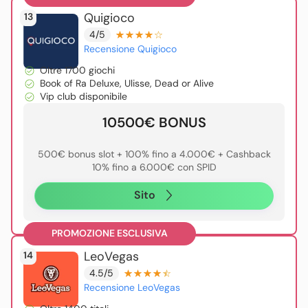
Quigioco
13
4/5
Recensione Quigioco
Oltre 1700 giochi
Book of Ra Deluxe, Ulisse, Dead or Alive
Vip club disponibile
10500€ BONUS
500€ bonus slot + 100% fino a 4.000€ + Cashback
10% fino a 6.000€ con SPID
Sito
PROMOZIONE ESCLUSIVA
LeoVegas
14
4.5/5
Recensione LeoVegas