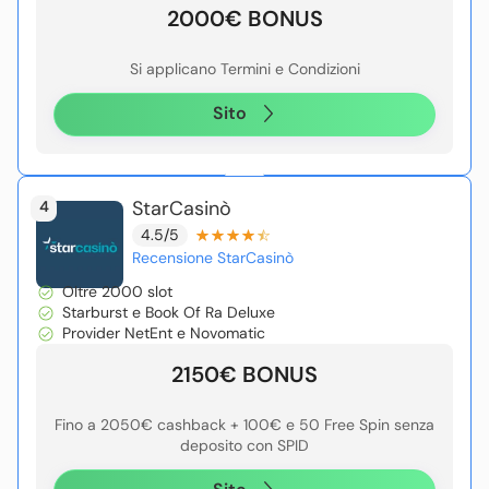
2000€ BONUS
Si applicano Termini e Condizioni
Sito
StarCasinò
4
4.5/5
Recensione StarCasinò
Oltre 2000 slot
Starburst e Book Of Ra Deluxe
Provider NetEnt e Novomatic
2150€ BONUS
Fino a 2050€ cashback + 100€ e 50 Free Spin senza
deposito con SPID