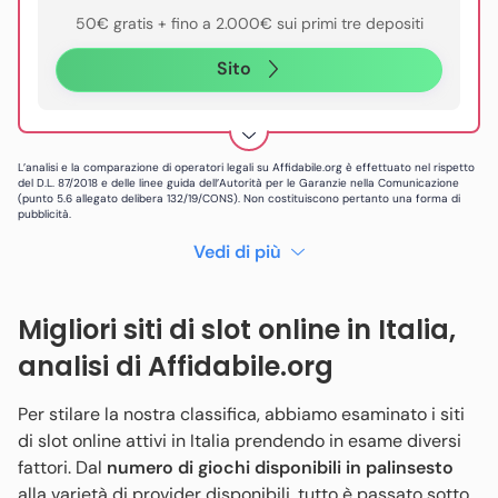
50€ gratis + fino a 2.000€ sui primi tre depositi
Sito
L’analisi e la comparazione di operatori legali su Affidabile.org è effettuato nel rispetto
del D.L. 87/2018 e delle linee guida dell’Autorità per le Garanzie nella Comunicazione
(punto 5.6 allegato delibera 132/19/CONS). Non costituiscono pertanto una forma di
pubblicità.
Vedi di più
Migliori siti di slot online in Italia,
analisi di Affidabile.org
Per stilare la nostra classifica, abbiamo esaminato i siti
di slot online attivi in Italia prendendo in esame diversi
fattori. Dal
numero di giochi disponibili in palinsesto
alla varietà di provider disponibili, tutto è passato sotto