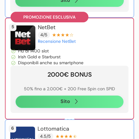
Sito
PROMOZIONE ESCLUSIVA
NetBet
5
4/5
Recensione NetBet
Più di 1400 slot
Irish Gold e Starburst
Disponibili anche su smartphone
2000€ BONUS
50% fino a 2.000€ + 200 Free Spin con SPID
Sito
Lottomatica
6
4.5/5