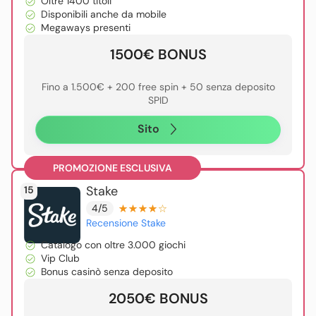
Oltre 1400 titoli
Disponibili anche da mobile
Megaways presenti
1500€ BONUS
Fino a 1.500€ + 200 free spin + 50 senza deposito
SPID
Sito
PROMOZIONE ESCLUSIVA
Stake
15
4/5
Recensione Stake
Catalogo con oltre 3.000 giochi
Vip Club
Bonus casinò senza deposito
2050€ BONUS