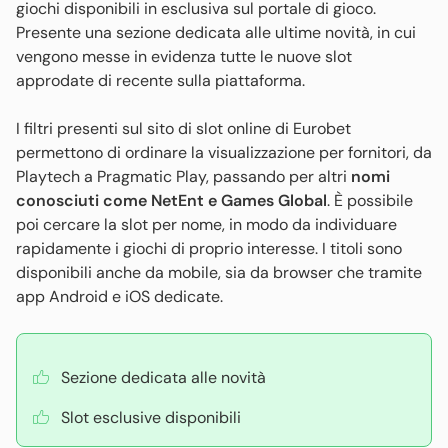
giochi disponibili in esclusiva sul portale di gioco.
Presente una sezione dedicata alle ultime novità, in cui
vengono messe in evidenza tutte le nuove slot
approdate di recente sulla piattaforma.
I filtri presenti sul sito di slot online di Eurobet
permettono di ordinare la visualizzazione per fornitori, da
Playtech a Pragmatic Play, passando per altri
nomi
conosciuti come NetEnt e Games Global
. È possibile
poi cercare la slot per nome, in modo da individuare
rapidamente i giochi di proprio interesse. I titoli sono
disponibili anche da mobile, sia da browser che tramite
app Android e iOS dedicate.
Sezione dedicata alle novità
Slot esclusive disponibili