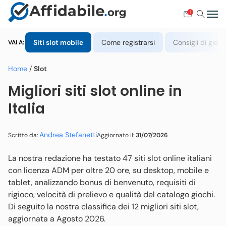
1
i slot
Siti slot mobile
Come registrarsi
Consigli di gioco
VAI A:
Home
/
Slot
Migliori siti slot online in
Italia
Andrea Stefanetti
Aggiornato il:
31/07/2026
Scritto da:
La nostra redazione ha testato 47 siti slot online italiani
con licenza ADM per oltre 20 ore, su desktop, mobile e
tablet, analizzando bonus di benvenuto, requisiti di
rigioco, velocità di prelievo e qualità del catalogo giochi.
Di seguito la nostra classifica dei 12 migliori siti slot,
aggiornata a Agosto 2026.