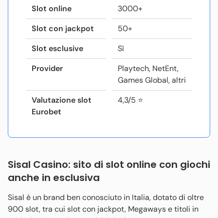
Slot online
3000+
Slot con jackpot
50+
Slot esclusive
Sì
Provider
Playtech, NetEnt,
Games Global, altri
Valutazione slot
4,3/5 ⭐
Eurobet
Sisal Casino: sito di slot online con giochi
anche in esclusiva
Sisal è un brand ben conosciuto in Italia, dotato di oltre
900 slot, tra cui slot con jackpot, Megaways e titoli in