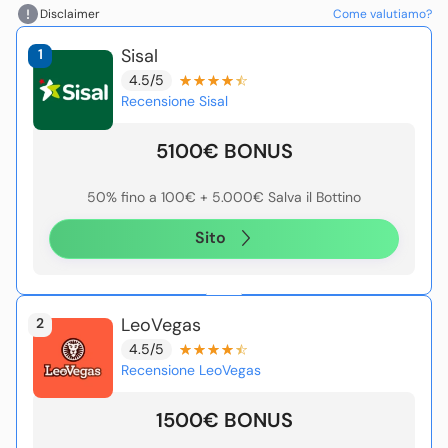
Disclaimer
Come valutiamo?
Sisal
1
4.5/5
Recensione Sisal
5100€ BONUS
50% fino a 100€ + 5.000€ Salva il Bottino
Sito
LeoVegas
2
4.5/5
Recensione LeoVegas
1500€ BONUS