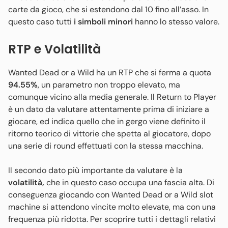
carte da gioco, che si estendono dal 10 fino all’asso. In
questo caso tutti
i simboli minori
hanno lo stesso valore.
RTP e Volatilità
Wanted Dead or a Wild ha un RTP che si ferma a quota
94.55%
, un parametro non troppo elevato, ma
comunque vicino alla media generale. Il Return to Player
è un dato da valutare attentamente prima di iniziare a
giocare, ed indica quello che in gergo viene definito il
ritorno teorico di vittorie che spetta al giocatore, dopo
una serie di round effettuati con la stessa macchina.
Il secondo dato più importante da valutare è la
volatilità,
che in questo caso occupa una fascia alta. Di
conseguenza giocando con Wanted Dead or a Wild slot
machine si attendono vincite molto elevate, ma con una
frequenza più ridotta. Per scoprire tutti i dettagli relativi