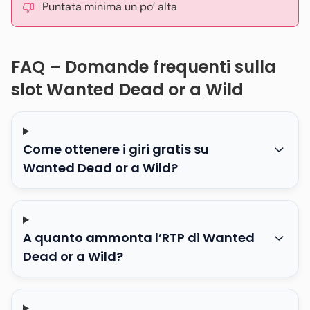
Puntata minima un po’ alta
FAQ – Domande frequenti sulla
slot Wanted Dead or a Wild
Come ottenere i giri gratis su
Wanted Dead or a Wild?
A quanto ammonta l’RTP di Wanted
Dead or a Wild?