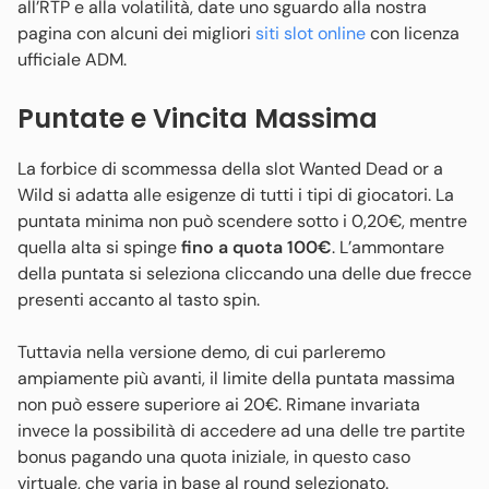
all’RTP e alla volatilità, date uno sguardo alla nostra
pagina con alcuni dei migliori
siti slot online
con licenza
ufficiale ADM.
Puntate e Vincita Massima
La forbice di scommessa della slot Wanted Dead or a
Wild si adatta alle esigenze di tutti i tipi di giocatori. La
puntata minima non può scendere sotto i 0,20€, mentre
quella alta si spinge
fino a quota 100€
. L’ammontare
della puntata si seleziona cliccando una delle due frecce
presenti accanto al tasto spin.
Tuttavia nella versione demo, di cui parleremo
ampiamente più avanti, il limite della puntata massima
non può essere superiore ai 20€. Rimane invariata
invece la possibilità di accedere ad una delle tre partite
bonus pagando una quota iniziale, in questo caso
virtuale, che varia in base al round selezionato.