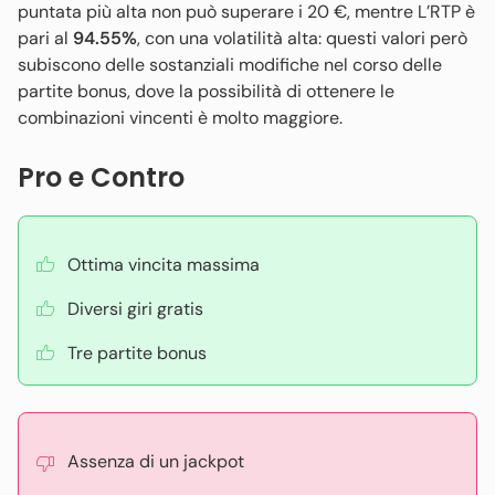
puntata più alta non può superare i 20 €, mentre L’RTP è
pari al
94.55%
, con una volatilità alta: questi valori però
subiscono delle sostanziali modifiche nel corso delle
partite bonus, dove la possibilità di ottenere le
combinazioni vincenti è molto maggiore.
Pro e Contro
Ottima vincita massima
Diversi giri gratis
Tre partite bonus
Assenza di un jackpot