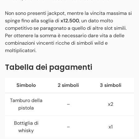
Non sono presenti jackpot, mentre la vincita massima si
spinge fino alla soglia di
x12.500
, un dato molto
competitivo se paragonato a quello di altre slot simili.
Per ottenere la somma è necessario dare vita a delle
combinazioni vincenti ricche di simboli wild e
moltiplicatori.
Tabella dei pagamenti
Simbolo
2 simboli
3 simboli
Tamburo della
–
x2
pistola
Bottiglia di
–
x1
whisky