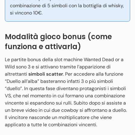
combinazione di 5 simboli con la bottiglia di whisky,
si vincono 10€.
Modalità gioco bonus (come
funziona e attivarla)
Le partite bonus della slot machine Wanted Dead or a
Wild sono 3 e si attivano tramite l’apparizione di
altrettanti
simboli scatter
. Per accedere alla funzione
“Duello all’alba” basteranno infatti 3 o più simboli
“duello”. In questa fase diventano protagonisti i simboli
VS, che nel momento in cui formano una combinazione
vincente si espandono sui rulli. Subito dopo si assiste a
un breve video in cui due cowboy si affrontano a duello.
Il vincitore nasconde un moltiplicatore che viene
applicato a tutte le combinazioni vincenti.