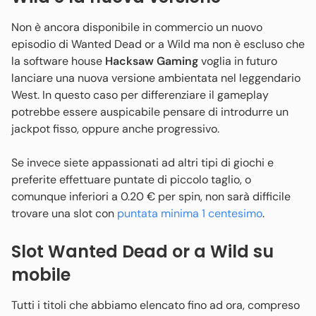
Non è ancora disponibile in commercio un nuovo
episodio di Wanted Dead or a Wild ma non è escluso che
la software house
Hacksaw Gaming
voglia in futuro
lanciare una nuova versione ambientata nel leggendario
West. In questo caso per differenziare il gameplay
potrebbe essere auspicabile pensare di introdurre un
jackpot fisso, oppure anche progressivo.
Se invece siete appassionati ad altri tipi di giochi e
preferite effettuare puntate di piccolo taglio, o
comunque inferiori a 0.20 € per spin, non sarà difficile
trovare una slot con
puntata minima 1 centesimo
.
Slot Wanted Dead or a Wild su
mobile
Tutti i titoli che abbiamo elencato fino ad ora, compreso