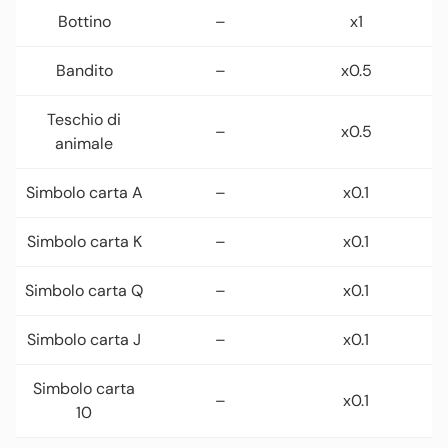
Bottino
–
x1
Bandito
–
x0.5
Teschio di
–
x0.5
animale
Simbolo carta A
–
x0.1
Simbolo carta K
–
x0.1
Simbolo carta Q
–
x0.1
Simbolo carta J
–
x0.1
Simbolo carta
–
x0.1
10