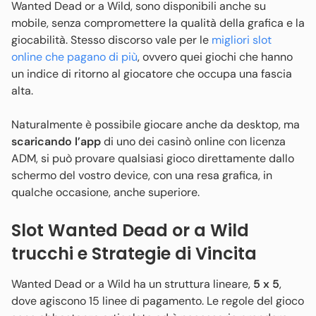
Wanted Dead or a Wild, sono disponibili anche su
mobile, senza compromettere la qualità della grafica e la
giocabilità. Stesso discorso vale per le
migliori slot
online che pagano di più
, ovvero quei giochi che hanno
un indice di ritorno al giocatore che occupa una fascia
alta.
Naturalmente è possibile giocare anche da desktop, ma
scaricando l’app
di uno dei casinò online con licenza
ADM, si può provare qualsiasi gioco direttamente dallo
schermo del vostro device, con una resa grafica, in
qualche occasione, anche superiore.
Slot Wanted Dead or a Wild
trucchi e Strategie di Vincita
Wanted Dead or a Wild ha un struttura lineare,
5 x 5
,
dove agiscono 15 linee di pagamento. Le regole del gioco