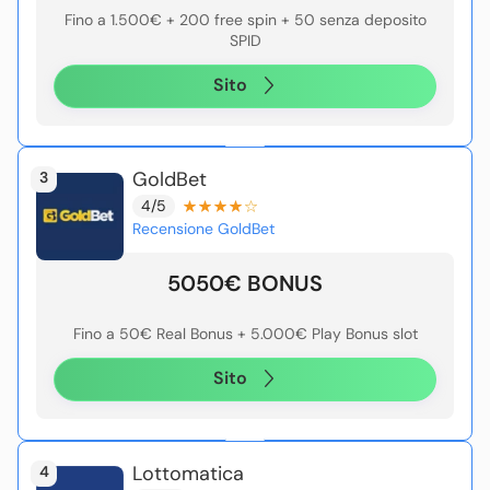
Fino a 1.500€ + 200 free spin + 50 senza deposito
SPID
Sito
GoldBet
3
4/5
Recensione GoldBet
5050€ BONUS
Fino a 50€ Real Bonus + 5.000€ Play Bonus slot
Sito
Lottomatica
4