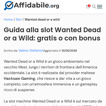
1
Home
/
Slot
/
Wanted dead or a wild
Guida alla slot Wanted Dead
or a Wild: gratis o con bonus
Valerio Stefanori
Aggiornato il:
13/05/2026
Scritto da:
Wanted Dead or a Wild è un gioco ambientato nel
vecchio West, lungo i territori di frontiera dell’America
occidentale. La slot è realizzata dal provider maltese
Hacksaw Gaming,
che riesce a dar vita a un gioco
completo, con un’atmosfera immersiva e un gameplay
ricco di suspense.
La slot machine Wanted Dead or a Wild è sul mercato da