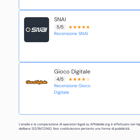
SNAI
5/5
Recensione SNAI
Gioco Digitale
4/5
Recensione Gioco
Digitale
L’analisi e la comparazione di operatori legali su Affidabile.org è effettuato nel r
delibera 132/19/CONS). Non costituiscono pertanto una forma di pubblicità.