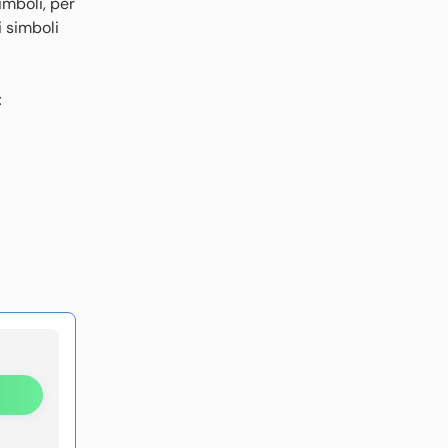
imboli, per
i simboli
t