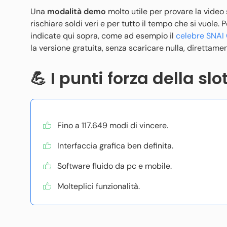
Una
modalità demo
molto utile per provare la video 
rischiare soldi veri e per tutto il tempo che si vuole.
indicate qui sopra, come ad esempio il
celebre SNAI
la versione gratuita, senza scaricare nulla, direttame
💪 I punti forza della slo
Fino a 117.649 modi di vincere.
Interfaccia grafica ben definita.
Software fluido da pc e mobile.
Molteplici funzionalità.