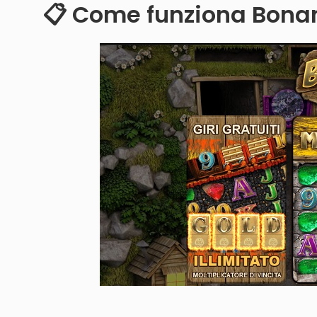
📋 Come funziona Bona