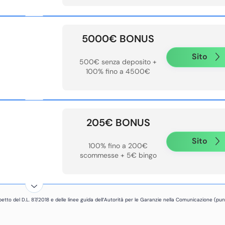
5000€ BONUS
Sito
500€ senza deposito +
100% fino a 4500€
205€ BONUS
Sito
100% fino a 200€
scommesse + 5€ bingo
ispetto del D.L. 87/2018 e delle linee guida dell’Autorità per le Garanzie nella Comunicazione (pun