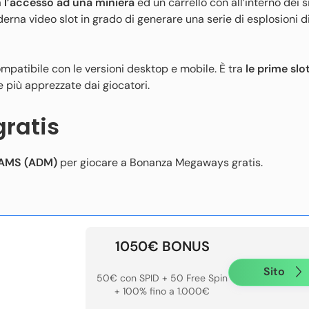
a
l’accesso ad una miniera
ed un carrello con all’interno dei s
erna video slot in grado di generare una serie di esplosioni d
ompatibile con le versioni desktop e mobile. È tra
le prime slo
 più apprezzate dai giocatori.
ratis
 AAMS (ADM)
per giocare a Bonanza Megaways gratis.
1050€ BONUS
Sito
50€ con SPID + 50 Free Spin
+ 100% fino a 1.000€