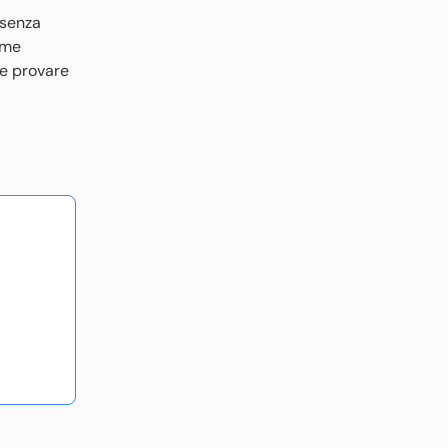
 senza
rme
 e provare