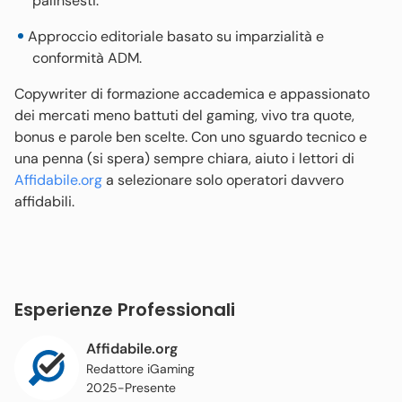
palinsesti.
Approccio editoriale basato su imparzialità e
conformità ADM.
Copywriter di formazione accademica e appassionato
dei mercati meno battuti del gaming, vivo tra quote,
bonus e parole ben scelte. Con uno sguardo tecnico e
una penna (si spera) sempre chiara, aiuto i lettori di
Affidabile.org
a selezionare solo operatori davvero
affidabili.
Esperienze Professionali
Affidabile.org
Redattore iGaming
2025-Presente