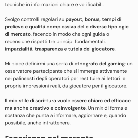
tecniche in informazioni chiare e verificabili.
Svolgo controlli regolari su
payout, bonus, tempi di
prelievo e qualità complessiva delle diverse tipologie
di mercato
, facendo in modo che ogni guida o
recensione rispetti tre principi fondamentali:
imparzialità, trasparenza e tutela del giocatore
.
Mi piace definirmi una sorta di
etnografo del gaming
: un
osservatore partecipante che si immerge attivamente
nei palinsesti degli operatori per restituire ai lettori le
proprie impressioni reali, da giocatore per il giocatore.
Il mio stile di scrittura vuole essere chiaro ed efficace
ma anche creativo e coinvolgente
. Un mix di forma e
sostanza che punta a informare, aggiornare e, quando
possibile, anche intrattenere.