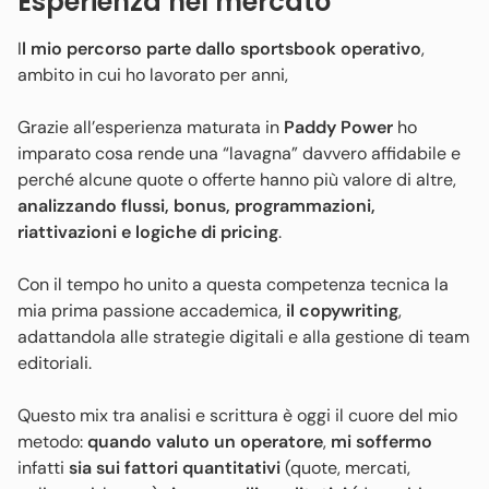
Esperienza nel mercato
I
l mio percorso parte dallo sportsbook operativo
,
ambito in cui ho lavorato per anni,
Grazie all’esperienza maturata in
Paddy Power
ho
imparato cosa rende una “lavagna” davvero affidabile e
perché alcune quote o offerte hanno più valore di altre,
analizzando
flussi, bonus, programmazioni,
riattivazioni e logiche di pricing
.
Con il tempo ho unito a questa competenza tecnica la
mia prima passione accademica,
il copywriting
,
adattandola alle strategie digitali e alla gestione di team
editoriali.
Questo mix tra analisi e scrittura è oggi il cuore del mio
metodo:
quando valuto un operatore
,
mi soffermo
infatti
sia sui fattori quantitativi
(quote, mercati,