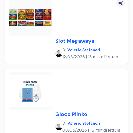
Slot Megaways
Di
Valerio Stefanori
12/05/2026
|
13 min di lettura
Gioco Plinko
Di
Valerio Stefanori
08/05/2026
|
16 min di lettura