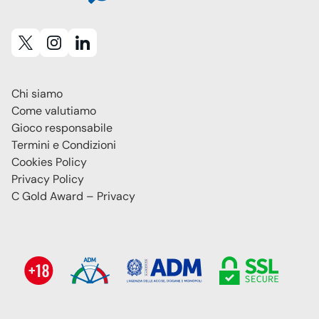
Chi siamo
Come valutiamo
Gioco responsabile
Termini e Condizioni
Cookies Policy
Privacy Policy
C Gold Award – Privacy