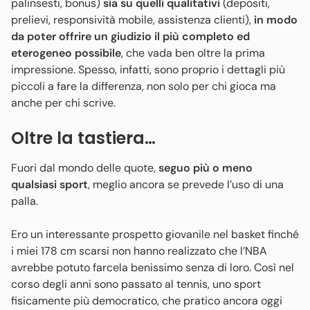
palinsesti, bonus)
sia su quelli qualitativi
(depositi,
prelievi, responsività mobile, assistenza clienti),
in modo
da poter offrire un giudizio il più completo ed
eterogeneo possibile
, che vada ben oltre la prima
impressione. Spesso, infatti, sono proprio i dettagli più
piccoli a fare la differenza, non solo per chi gioca ma
anche per chi scrive.
Oltre la tastiera…
Fuori dal mondo delle quote,
seguo più o meno
qualsiasi sport
, meglio ancora se prevede l’uso di una
palla.
Ero un interessante prospetto giovanile nel basket finché
i miei 178 cm scarsi non hanno realizzato che l’NBA
avrebbe potuto farcela benissimo senza di loro. Così nel
corso degli anni sono passato al tennis, uno sport
fisicamente più democratico, che pratico ancora oggi