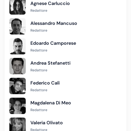
Agnese Carluccio
Redattore
Alessandro Mancuso
Redattore
Edoardo Camporese
Redattore
Andrea Stefanetti
Redattore
Federico Calì
Redattore
Magdalena Di Meo
Redattore
Valeria Olivato
Redattore