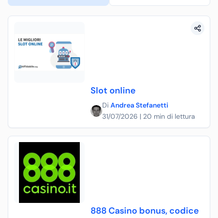
Slot online
Di
Andrea Stefanetti
31/07/2026
|
20 min di lettura
888 Casino bonus, codice