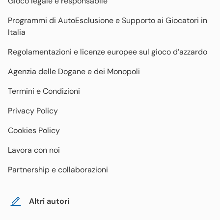
Gioco legale e responsabile
Programmi di AutoEsclusione e Supporto ai Giocatori in
Italia
Regolamentazioni e licenze europee sul gioco d’azzardo
Agenzia delle Dogane e dei Monopoli
Termini e Condizioni
Privacy Policy
Cookies Policy
Lavora con noi
Partnership e collaborazioni
Altri autori