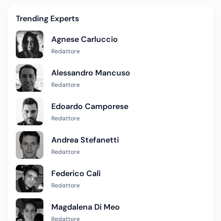
Trending Experts
Agnese Carluccio
Redattore
Alessandro Mancuso
Redattore
Edoardo Camporese
Redattore
Andrea Stefanetti
Redattore
Federico Calì
Redattore
Magdalena Di Meo
Redattore