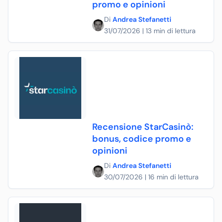
promo e opinioni
Di
Andrea Stefanetti
31/07/2026
|
13 min di lettura
Recensione StarCasinò:
bonus, codice promo e
opinioni
Di
Andrea Stefanetti
30/07/2026
|
16 min di lettura