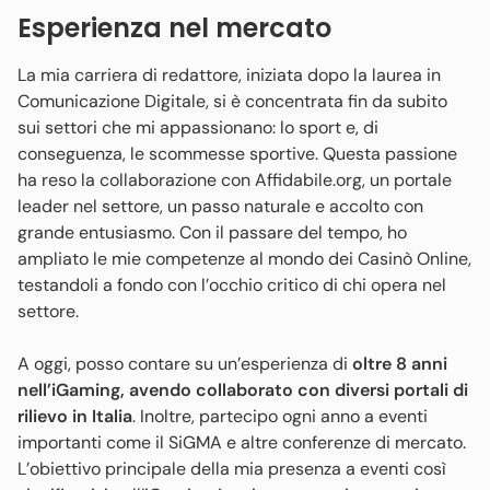
Esperienza nel mercato
La mia carriera di redattore, iniziata dopo la laurea in
Comunicazione Digitale, si è concentrata fin da subito
sui settori che mi appassionano: lo sport e, di
conseguenza, le scommesse sportive. Questa passione
ha reso la collaborazione con Affidabile.org, un portale
leader nel settore, un passo naturale e accolto con
grande entusiasmo. Con il passare del tempo, ho
ampliato le mie competenze al mondo dei Casinò Online,
testandoli a fondo con l’occhio critico di chi opera nel
settore.
A oggi, posso contare su un’esperienza di
oltre 8 anni
nell’iGaming, avendo collaborato con diversi portali di
rilievo in Italia
. Inoltre, partecipo ogni anno a eventi
importanti come il SiGMA e altre conferenze di mercato.
L’obiettivo principale della mia presenza a eventi così