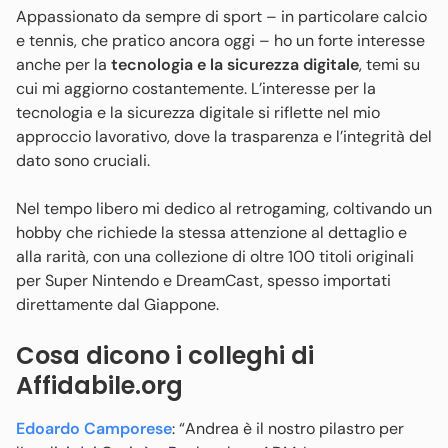
Appassionato da sempre di sport – in particolare calcio
e tennis, che pratico ancora oggi – ho un forte interesse
anche per la
tecnologia e la sicurezza digitale
, temi su
cui mi aggiorno costantemente. L’interesse per la
tecnologia e la sicurezza digitale si riflette nel mio
approccio lavorativo, dove la trasparenza e l’integrità del
dato sono cruciali.
Nel tempo libero mi dedico al retrogaming, coltivando un
hobby che richiede la stessa attenzione al dettaglio e
alla rarità, con una collezione di oltre 100 titoli originali
per Super Nintendo e DreamCast, spesso importati
direttamente dal Giappone.
Cosa dicono i colleghi di
Affidabile.org
Edoardo Camporese
: “Andrea è il nostro pilastro per