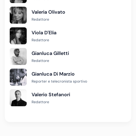
Valeria Olivato
Redattore
Viola D'Elia
Redattore
Gianluca Gilletti
Redattore
Gianluca Di Marzio
Reporter e telecronista sportivo
Valerio Stefanori
Redattore