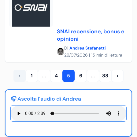
SNAI recensione, bonus e
opinioni
Di
Andrea Stefanetti
29/07/2026
|
15 min di lettura
‹
1
...
4
5
6
...
88
›
🎧 Ascolta l’audio di Andrea