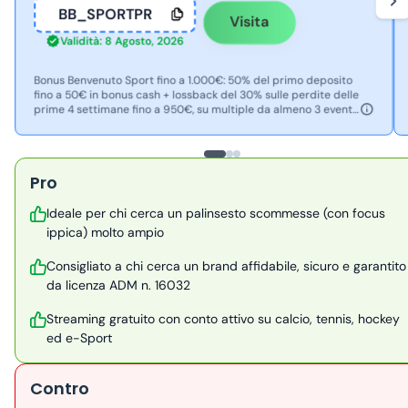
BB_SPORTPR
Visita
Validità:
8 Agosto, 2026
Bonus Benvenuto Sport fino a 1.000€: 50% del primo deposito
fino a 50€ in bonus cash + lossback del 30% sulle perdite delle
prime 4 settimane fino a 950€, su multiple da almeno 3 eventi
con quota minima 1.50, entro 3 giorni. Codice bonus: BB-
SPORTPR || Play Bonus fino a 500€ sulle slot selezionate:
wagering x45, entro 5 giorni
Pro
Ideale per chi cerca un palinsesto scommesse (con focus
ippica) molto ampio
Consigliato a chi cerca un brand affidabile, sicuro e garantito
da licenza ADM n. 16032
Streaming gratuito con conto attivo su calcio, tennis, hockey
ed e-Sport
Contro