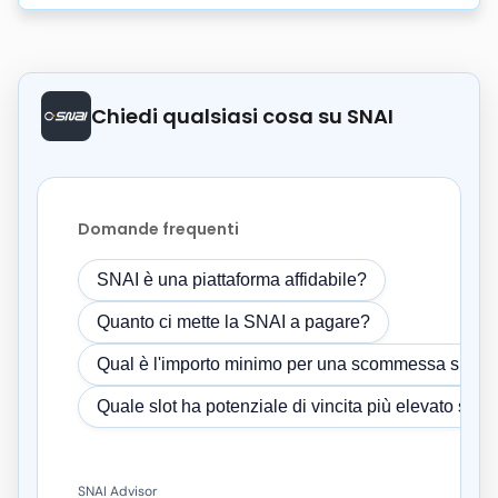
Chiedi qualsiasi cosa su SNAI
Domande frequenti
SNAI è una piattaforma affidabile?
Quanto ci mette la SNAI a pagare?
Qual è l'importo minimo per una scommessa su Sn
Quale slot ha potenziale di vincita più elevato su 
SNAI Advisor