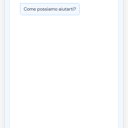
Come possiamo aiutarti?