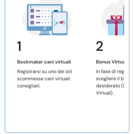
2
1
Bonus Virtual
Bookmaker cani virtuali
In fase di registr
Registrarsi su uno dei siti
scegliere il bon
scommesse cani virtuali
desiderato (Sco
consigliati.
Virtual).