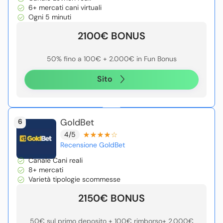
6+ mercati cani virtuali
Ogni 5 minuti
2100€ BONUS
50% fino a 100€ + 2.000€ in Fun Bonus
Sito
GoldBet
6
4/5
Recensione GoldBet
Canale Cani reali
8+ mercati
Varietà tipologie scommesse
2150€ BONUS
50€ sul primo deposito + 100€ rimborso+ 2.000€