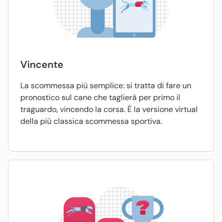
Vincente
La scommessa più semplice: si tratta di fare un
pronostico sul cane che taglierà per primo il
traguardo, vincendo la corsa. È la versione virtual
della più classica scommessa sportiva.