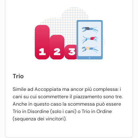
Trio
Simile ad Accoppiata ma ancor più complessa: i
cani su cui scommettere il piazzamento sono tre.
Anche in questo caso la scommessa può essere
Trio in Disordine (solo i cani) o Trio in Ordine
(sequenza dei vincitori).