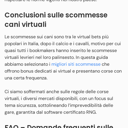
Conclusioni sulle scommesse
cani virtuali
Le scommesse sui cani sono tra le virtual bets più
popolari in Italia, dopo il calcio e i cavalli, motivo per cui
quasi tutti i bookmakers hanno inserito le scommesse
virtuali levrieri nel loro palinsesto. In questa guida
abbiamo selezionato i
migliori siti scommesse
che
offrono bonus dedicati ai virtual e presentano corse con
una certa frequenza.
Ci siamo soffermati anche sulle regole delle corse
virtuali, i diversi mercati disponibili, con un focus sul
tema sicurezza, sottolineando l’imprevedibilità delle
gare, garantita dal software certificato RNG.
FAQ – Domande frequenti sulle