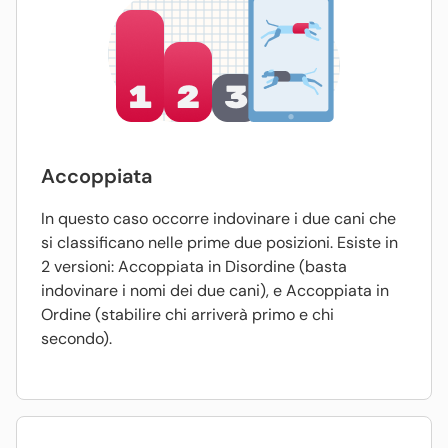
Accoppiata
In questo caso occorre indovinare i due cani che
si classificano nelle prime due posizioni. Esiste in
2 versioni: Accoppiata in Disordine (basta
indovinare i nomi dei due cani), e Accoppiata in
Ordine (stabilire chi arriverà primo e chi
secondo).