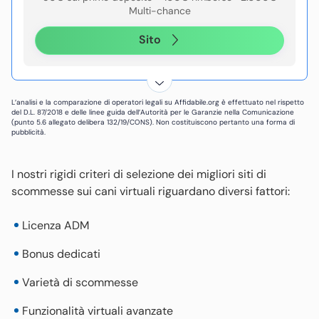
Multi-chance
Sito
L’analisi e la comparazione di operatori legali su Affidabile.org è effettuato nel rispetto
del D.L. 87/2018 e delle linee guida dell’Autorità per le Garanzie nella Comunicazione
(punto 5.6 allegato delibera 132/19/CONS). Non costituiscono pertanto una forma di
pubblicità.
I nostri rigidi criteri di selezione dei migliori siti di
scommesse sui cani virtuali riguardano diversi fattori:
Licenza ADM
Bonus dedicati
Varietà di scommesse
Funzionalità virtuali avanzate