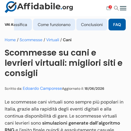
1
Classifica
Come funzionano
Conclusioni
FAQ
VAI A:
Home
/
Scommesse
/
Virtuali
/
Cani
Scommesse su cani e
levrieri virtuali: migliori siti e
consigli
Edoardo Camporese
Aggiornato il:
18/06/2026
Scritto da:
Le scommesse cani virtuali sono sempre più popolari in
Italia, grazie alla rapidità degli eventi digitali e alla
continua disponibilità di gare. Le scommesse virtuali
cani levrieri sono
simulazioni generate dall’algoritmo
RNG
e l’esito finale quindi è assolutamente casuale.