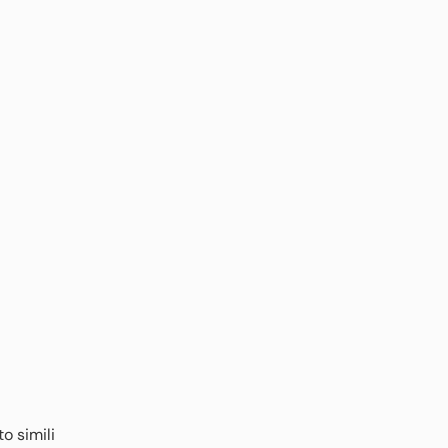
o simili