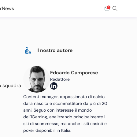
r
News
1
Il nostro autore
Edoardo Camporese
Redattore
la squadra
Content manager, appassionato di calcio
dalla nascita e scommettitore da più di 20
anni. Seguo con interesse il mondo
dell'iGaming, analizzando principalmente i
siti di scommesse, ma anche i siti casinò e
poker disponibili in Italia.