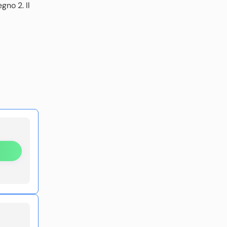
gno 2. Il