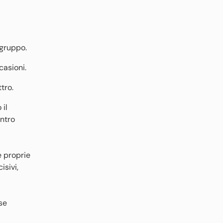
 gruppo.
casioni.
tro.
 il
ontro
e proprie
isivi,
se