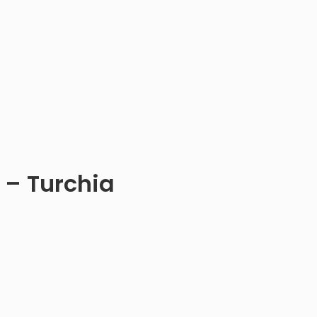
 – Turchia