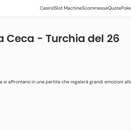
Casinò
Slot Machine
Scommesse
Quote
Poke
a Ceca - Turchia del 26
a si affrontano in una partita che regalerà grandi emozioni al