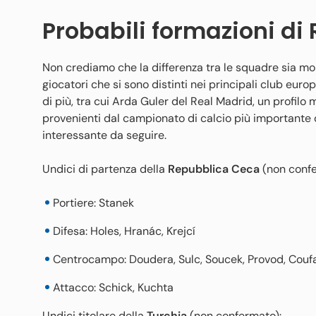
Probabili formazioni di
Non crediamo che la differenza tra le squadre sia mo
giocatori che si sono distinti nei principali club euro
di più, tra cui Arda Guler del Real Madrid, un profilo
provenienti dal campionato di calcio più importante 
interessante da seguire.
Undici di partenza della
Repubblica Ceca
(non confe
Portiere: Stanek
Difesa: Holes, Hranác, Krejcí
Centrocampo: Doudera, Sulc, Soucek, Provod, Couf
Attacco: Schick, Kuchta
Undici titolare della
Turchia
(non confermato):