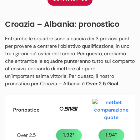
Croazia – Albania: pronostico
Entrambe le squadre sono a caccia dei 3 preziosi punti
per provare a centrare l’obiettivo qualificazione, in uno
tra i gironi più ostici del torneo. Per questo, crediamo
che entrambe le squadre punteranno tutto sul comparto
offensivo, cercando di mettere al riparo
un’importantissima vittoria. Per questo, il nostro
pronostico per Croazia – Albania è
Over 2,5 Goal
.
Pronostico
1.92*
1.94*
Over 2,5