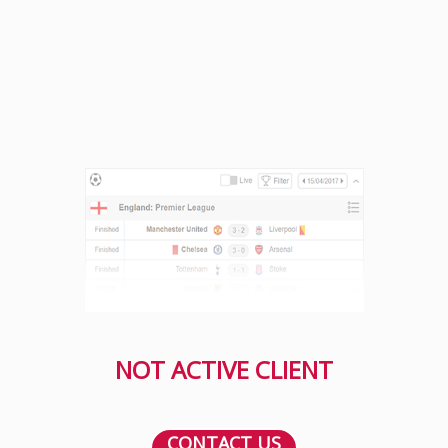
NOT ACTIVE CLIENT
CONTACT US