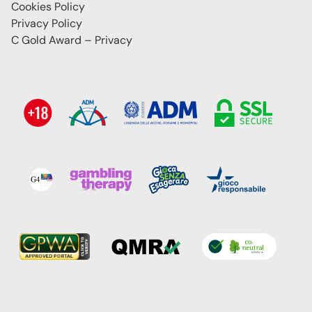
Cookies Policy
Privacy Policy
C Gold Award – Privacy