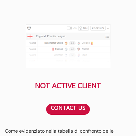
NOT ACTIVE CLIENT
CONTACT US
Come evidenziato nella tabella di confronto delle