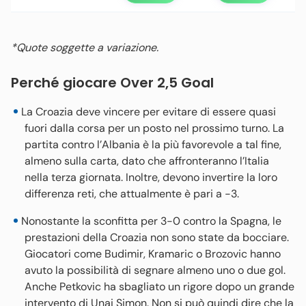
*Quote soggette a variazione.
Perché giocare Over 2,5 Goal
La Croazia deve vincere per evitare di essere quasi
fuori dalla corsa per un posto nel prossimo turno. La
partita contro l’Albania è la più favorevole a tal fine,
almeno sulla carta, dato che affronteranno l’Italia
nella terza giornata. Inoltre, devono invertire la loro
differenza reti, che attualmente è pari a -3.
Nonostante la sconfitta per 3-0 contro la Spagna, le
prestazioni della Croazia non sono state da bocciare.
Giocatori come Budimir, Kramaric o Brozovic hanno
avuto la possibilità di segnare almeno uno o due gol.
Anche Petkovic ha sbagliato un rigore dopo un grande
intervento di Unai Simon. Non si può quindi dire che la