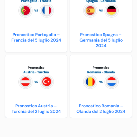
Pronostico Portogallo –
Pronostico Spagna –
Francia del 5 luglio 2024
Germania del 5 luglio
2024
Pronostico Austria –
Pronostico Romania –
Turchia del 2 luglio 2024
Olanda del 2 luglio 2024