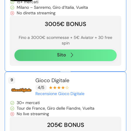
15+ mercati
Milano – Sanremo, Giro d’Italia, Vuelta
No diretta streaming
3005€ BONUS
Fino a 3000€ scommesse + 5€ Aviator + 30 free
spin
Sito
Gioco Digitale
9
4/5
Recensione Gioco Digitale
30+ mercati
Tour de France, Giro delle Fiandre, Vuelta
No live streaming
205€ BONUS