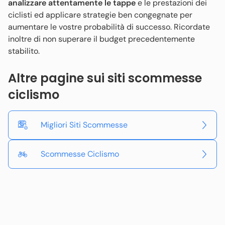
analizzare attentamente le tappe
e le prestazioni dei
ciclisti ed applicare strategie ben congegnate per
aumentare le vostre probabilità di successo. Ricordate
inoltre di non superare il budget precedentemente
stabilito.
Altre pagine sui siti scommesse
ciclismo
Migliori Siti Scommesse
Scommesse Ciclismo