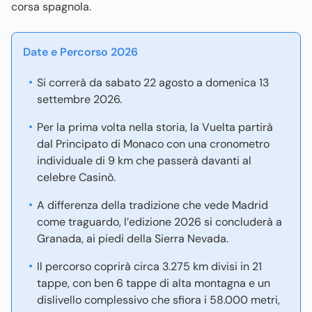
corsa spagnola.
Date e Percorso 2026
Si correrà da sabato 22 agosto a domenica 13
settembre 2026.
Per la prima volta nella storia, la Vuelta partirà
dal Principato di Monaco con una cronometro
individuale di 9 km che passerà davanti al
celebre Casinò.
A differenza della tradizione che vede Madrid
come traguardo, l’edizione 2026 si concluderà a
Granada, ai piedi della Sierra Nevada.
Il percorso coprirà circa 3.275 km divisi in 21
tappe, con ben 6 tappe di alta montagna e un
dislivello complessivo che sfiora i 58.000 metri,