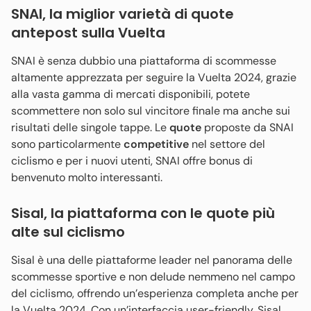
SNAI, la miglior varietà di quote
antepost sulla Vuelta
SNAI è senza dubbio una piattaforma di scommesse
altamente apprezzata per seguire la Vuelta 2024, grazie
alla vasta gamma di mercati disponibili, potete
scommettere non solo sul vincitore finale ma anche sui
risultati delle singole tappe. Le
quote
proposte da SNAI
sono particolarmente
competitive
nel settore del
ciclismo e per i nuovi utenti, SNAI offre bonus di
benvenuto molto interessanti.
Sisal, la piattaforma con le quote più
alte sul ciclismo
Sisal è una delle piattaforme leader nel panorama delle
scommesse sportive e non delude nemmeno nel campo
del ciclismo, offrendo un’esperienza completa anche per
la Vuelta 2024. Con un’interfaccia user-friendly, Sisal