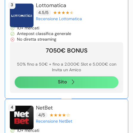
Lottomatica
3
4.5/5
Recensione Lottomatica
10+ mercati
Antepost classifica generale
No diretta streaming
7050€ BONUS
50% fino a 50€ + fino a 2.000€ Slot e 5.000€ con
Invita un Amico
Sito
NetBet
4
4/5
Recensione NetBet
10+ mercati