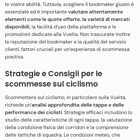
le vostre abilità. Tuttavia, scegliere il bookmaker giusto è
essenziale ed è importante
valutare attentamente
elementi come le quote offerte, la varietà di mercati
disponibili
, la facilità d’uso della piattaforma e le
promozioni dedicate alla Vuelta. Non trascurate inoltre
la reputazione del bookmaker e la qualità del servizio
clienti, fattori cruciali per un’esperienza di scommessa
positiva.
Strategie e Consigli per le
scommesse sul ciclismo
Scommettere sul ciclismo, in particolare sulla Vuelta,
richiede un’
analisi approfondita delle tappe e delle
performance dei ciclisti
. Strategie efficaci includono lo
studio delle caratteristiche di ogni tappa, la valutazione
della condizione fisica dei corridori e la comprensione
delle tattiche di squadra. Le condizioni meteo, che