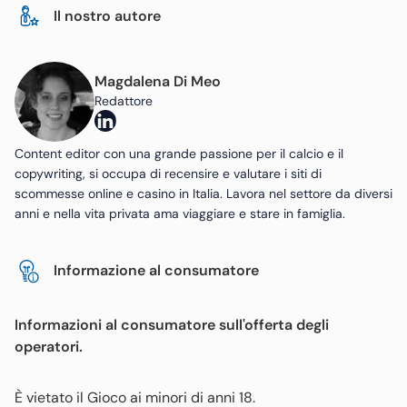
Il nostro autore
Magdalena Di Meo
Redattore
Content editor con una grande passione per il calcio e il
copywriting, si occupa di recensire e valutare i siti di
scommesse online e casino in Italia. Lavora nel settore da diversi
anni e nella vita privata ama viaggiare e stare in famiglia.
Informazione al consumatore
Informazioni al consumatore sull'offerta degli
operatori.
È vietato il Gioco ai minori di anni 18.