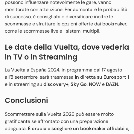
possono influenzare notevolmente le gare, vanno
monitorate con attenzione. Per aumentare le probabilità
di successo, è consigliabile diversificare inoltre le
scommesse e sfruttare le opzioni offerte dai bookmaker,
come le scommesse live e i sistemi multipli.
Le date della Vuelta, dove vederla
in TV o in Streaming
La Vuelta a España 2024, in programma dal 17 agosto
all’8 settembre, sarà trasmessa
in diretta su Eurosport 1
e in streaming su
discovery+
,
Sky Go
,
NOW
e
DAZN
.
Conclusioni
Scommettere sulla Vuelta 2026 può essere molto
gratificante se affrontato con una preparazione
adeguata.
È cruciale scegliere un bookmaker affidabile
,