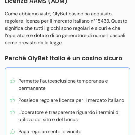
Licenza AAMS (ADM)
Come abbiamo visto, OlyBet casino ha acquisito
regolare licenza per il mercato italiano n° 15433. Questo
significa che tutti i giochi sono regolari e sicuri e che
l’operatore è dotato di un generatore di numeri casuali
come previsto dalla legge.
Perché OlyBet Italia è un casino sicuro
Permette l’autoesclusione temporanea e
permanente
Possiede regolare licenza per il mercato italiano
L’operatore è trasparente riguardo i termini di
utilizzo del sito e del bonus
Paga regolarmente le vincite