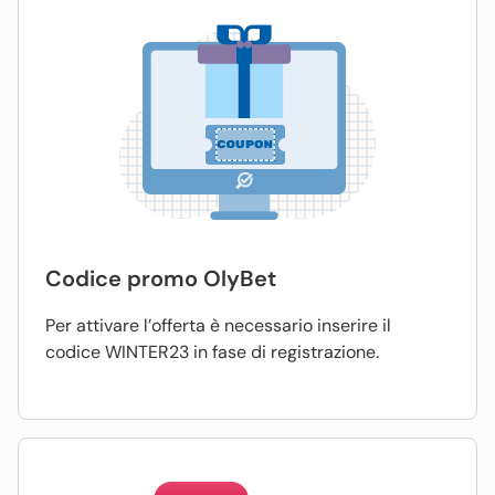
Codice promo OlyBet
Per attivare l’offerta è necessario inserire il
codice WINTER23 in fase di registrazione.