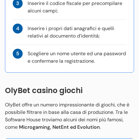
Inserire il codice fiscale per precompilare
alcuni campi;
Inserire i propri dati anagrafici e quelli
relativi al documento d’identità;
Scegliere un nome utente ed una password
e confermare la registrazione.
OlyBet casino giochi
OlyBet offre un numero impressionante di giochi, che è
possibile filtrare in base alla casa di produzione. Tra le
Software House troviamo alcuni dei nomi più famosi,
come
Microgaming, NetEnt ed Evolution
.