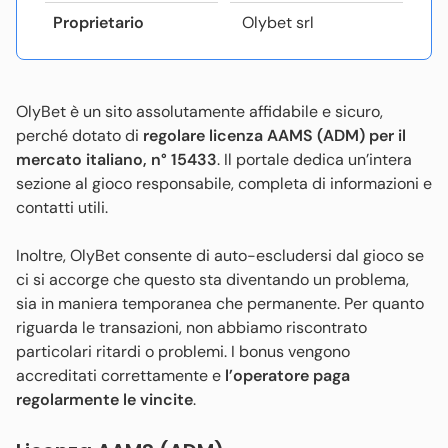
Proprietario
Olybet srl
OlyBet è un sito assolutamente affidabile e sicuro,
perché dotato di
regolare licenza AAMS (ADM) per il
mercato italiano, n° 15433
. Il portale dedica un’intera
sezione al gioco responsabile, completa di informazioni e
contatti utili.
Inoltre, OlyBet consente di auto-escludersi dal gioco se
ci si accorge che questo sta diventando un problema,
sia in maniera temporanea che permanente. Per quanto
riguarda le transazioni, non abbiamo riscontrato
particolari ritardi o problemi. I bonus vengono
accreditati correttamente e
l’operatore paga
regolarmente le vincite
.