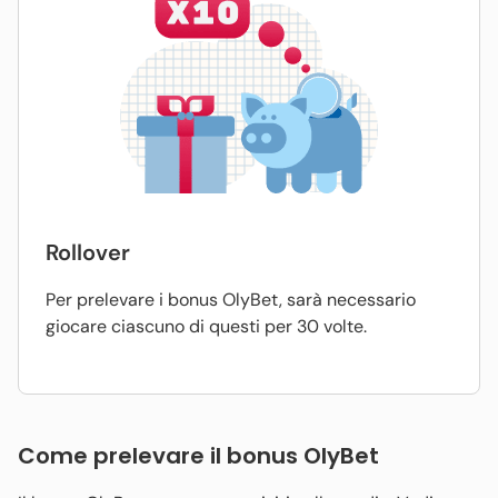
Rollover
Per prelevare i bonus OlyBet, sarà necessario
giocare ciascuno di questi per 30 volte.
Come prelevare il bonus OlyBet