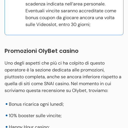
scadenza indicata nell’area personale.
Eventuali vincite saranno accreditate come
bonus coupon da giocare ancora una volta
sulle Videoslot, entro 30 giorni;
Promozioni OlyBet casino
Uno degli aspetti che più ci ha colpito di questo
operatore è la sezione dedicata alle promozioni,
piuttosto completa, anche se ancora inferiore rispetto a
quella di siti come SNAI casino. Nel momento in cui
scriviamo questa recensione su Olybet, troviamo:
Bonus ricarica ogni lunedì;
10% booster sulle vincite;
Happy Hour casino;