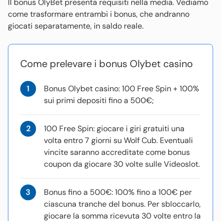
Il bonus OlyBet presenta requisiti nella media. Vediamo
come trasformare entrambi i bonus, che andranno
giocati separatamente, in saldo reale.
Come prelevare i bonus Olybet casino
Bonus Olybet casino: 100 Free Spin + 100%
sui primi depositi fino a 500€;
100 Free Spin: giocare i giri gratuiti una
volta entro 7 giorni su Wolf Cub. Eventuali
vincite saranno accreditate come bonus
coupon da giocare 30 volte sulle Videoslot.
Bonus fino a 500€: 100% fino a 100€ per
ciascuna tranche del bonus. Per sbloccarlo,
giocare la somma ricevuta 30 volte entro la