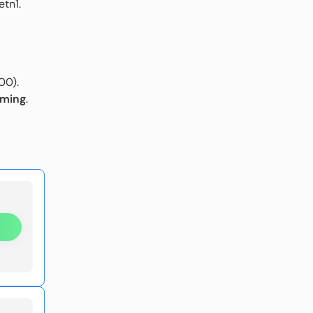
etn1.
00).
aming
.