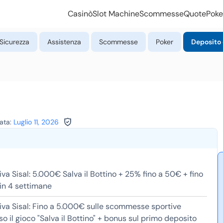
Casinò
Slot Machine
Scommesse
Quote
Poke
Sicurezza
Assistenza
Scommesse
Poker
Deposito 
Luglio 11, 2026
ata:
iva Sisal: 5.000€ Salva il Bottino + 25% fino a 50€ + fino
in 4 settimane
iva Sisal: Fino a 5.000€ sulle scommesse sportive
so il gioco "Salva il Bottino" + bonus sul primo deposito