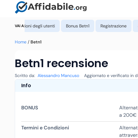
Opinioni degli utenti
Bonus Betn1
Registrazione
VAI A:
Home
/
Betn1
Betn1 recensione
Scritto da:
Alessandro Mancuso
Aggiornato e verificato in d
Info
BONUS
Alternat
a 200€ 
Termini e Condizioni
Alternat
attraver