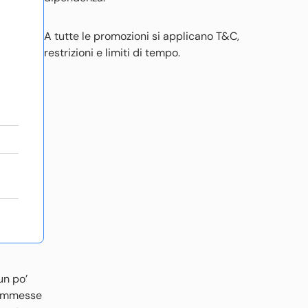
A tutte le promozioni si applicano T&C,
restrizioni e limiti di tempo.
un po’
scommesse