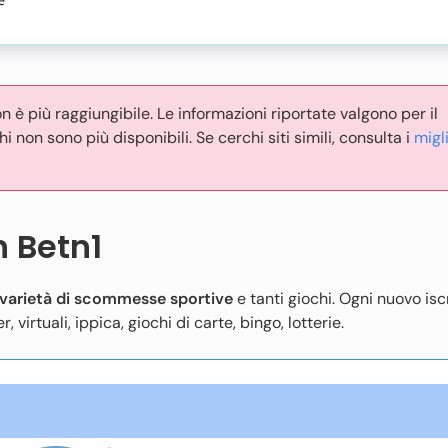
e
on è più raggiungibile. Le informazioni riportate valgono per il
non sono più disponibili. Se cerchi siti simili, consulta i
migli
n Betn1
varietà di scommesse sportive
e tanti giochi. Ogni nuovo isc
virtuali, ippica, giochi di carte, bingo, lotterie.