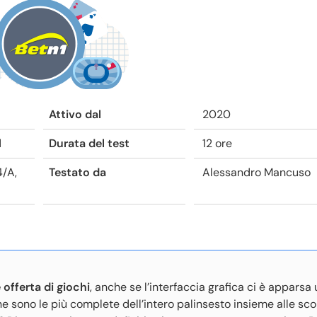
Attivo dal
2020
d
Durata del test
12 ore
4/A,
Testato da
Alessandro Mancuso
offerta di giochi
, anche se l’interfaccia grafica ci è apparsa 
ine sono le più complete dell’intero palinsesto insieme alle 