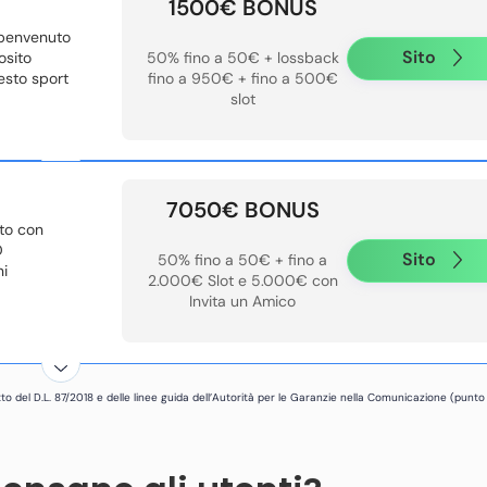
1500€ BONUS
 benvenuto
Sito
50% fino a 50€ + lossback
osito
fino a 950€ + fino a 500€
esto sport
slot
7050€ BONUS
to con
D
Sito
50% fino a 50€ + fino a
i
2.000€ Slot e 5.000€ con
Invita un Amico
etto del D.L. 87/2018 e delle linee guida dell’Autorità per le Garanzie nella Comunicazione (punto