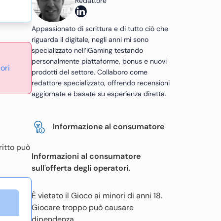
Redattore
Appassionato di scrittura e di tutto ciò che
riguarda il digitale, negli anni mi sono
specializzato nell’iGaming testando
personalmente piattaforme, bonus e nuovi
ori
prodotti del settore. Collaboro come
redattore specializzato, offrendo recensioni
aggiornate e basate su esperienza diretta.
Informazione al consumatore
ritto può
Informazioni al consumatore
sull'offerta degli operatori.
È vietato il Gioco ai minori di anni 18.
Giocare troppo può causare
dipendenza.