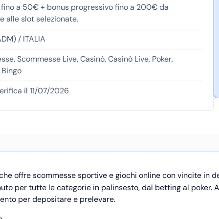
 fino a 50€ + bonus progressivo fino a 200€ da
 alle slot selezionate.
DM) / ITALIA
se, Scommesse Live, Casinò, Casinò Live, Poker,
, Bingo
rifica il
11/07/2026
che offre scommesse sportive e giochi online con vincite in d
to per tutte le categorie in palinsesto, dal betting al poker.
ento per depositare e prelevare.