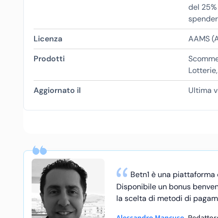
del 25%
spendere
Licenza
AAMS (A
Prodotti
Scommes
Lotterie
Aggiornato il
Ultima ve
Betn1 è una piattaforma 
Disponibile un bonus benvenu
la scelta di metodi di pagam