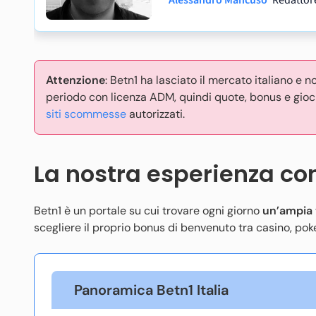
Alessandro Mancuso
Redattor
Attenzione
: Betn1 ha lasciato il mercato italiano e n
periodo con licenza ADM, quindi quote, bonus e giochi 
siti scommesse
autorizzati.
La nostra esperienza co
Betn1 è un portale su cui trovare ogni giorno
un’ampia 
scegliere il proprio bonus di benvenuto tra casino, poker, 
Panoramica Betn1 Italia