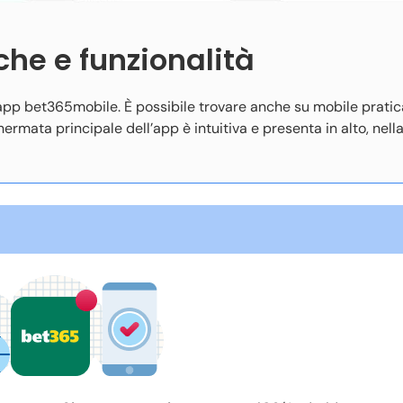
che e funzionalità
’app bet365mobile. È possibile trovare anche su mobile prat
hermata principale dell’app è intuitiva e presenta in alto, nella