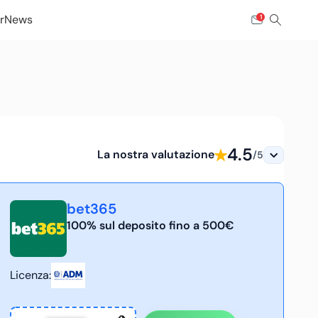
r
News
1
4.5
La nostra valutazione
/5
bet365
100% sul deposito fino a 500€
Licenza: