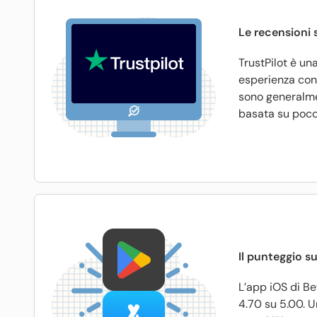
Le recensioni 
TrustPilot è un
esperienza con v
sono generalme
basata su poco
Il punteggio s
L’app iOS di Be
4.70 su 5.00. U