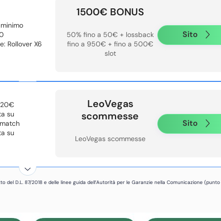
1500€ BONUS
 minimo
Sito
50% fino a 50€ + lossback
50
fino a 950€ + fino a 500€
: Rollover X6
slot
LeoVegas
 20€
ta su
scommesse
Sito
match
ta su
LeoVegas scommesse
etto del D.L. 87/2018 e delle linee guida dell’Autorità per le Garanzie nella Comunicazione (punto