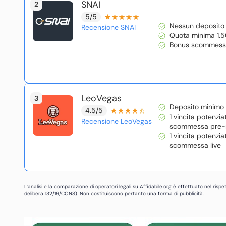
SNAI
2
5/5
Nessun deposito
Recensione SNAI
Quota minima 1.
Bonus scommesse
LeoVegas
3
Deposito minimo
4.5/5
1 vincita potenzia
Recensione LeoVegas
scommessa pre-
1 vincita potenzia
scommessa live
L’analisi e la comparazione di operatori legali su Affidabile.org è effettuato nel risp
delibera 132/19/CONS). Non costituiscono pertanto una forma di pubblicità.