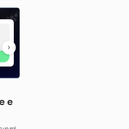
Tu0026c sul sito dell'operatore. Il gioco è vietato
e e
o un gol,