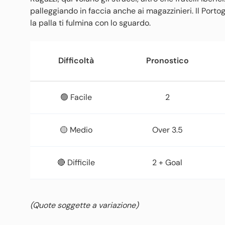
palleggiando in faccia anche ai magazzinieri. Il Portog
la palla ti fulmina con lo sguardo.
Difficoltà
Pronostico
🟢 Facile
2
🟡 Medio
Over 3.5
🔴 Difficile
2 + Goal
(Quote soggette a variazione)