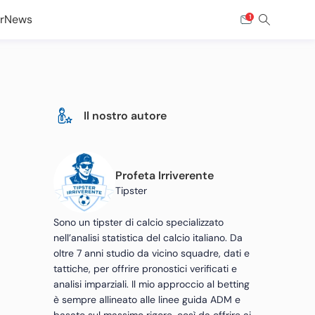
r
News
1
Il nostro autore
Profeta Irriverente
Tipster
Sono un tipster di calcio specializzato
nell’analisi statistica del calcio italiano. Da
oltre 7 anni studio da vicino squadre, dati e
tattiche, per offrire pronostici verificati e
analisi imparziali. Il mio approccio al betting
è sempre allineato alle linee guida ADM e