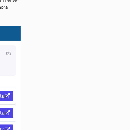
germente
nora