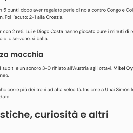
n 5 punti, dopo aver regalato perle di noia contro Congo e Co
 Poi l’acuto: 2-1 alla Croazia.
r con 2 reti. Lui e Diogo Costa hanno giocato pure i minuti di
e lo servono, si balla.
enza macchia
subiti e un sonoro 3-0 rifilato all’Austria agli ottavi.
Mikel Oy
rneo.
che corre più dei treni ad alta velocità. Insieme a Unai Simón 
data.
tiche, curiosità e altri