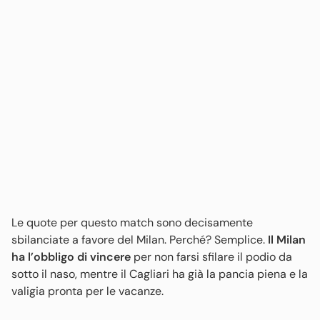
Le quote per questo match sono decisamente
sbilanciate a favore del Milan. Perché? Semplice.
Il Milan
ha l’obbligo di vincere
per non farsi sfilare il podio da
sotto il naso, mentre il Cagliari ha già la pancia piena e la
valigia pronta per le vacanze.