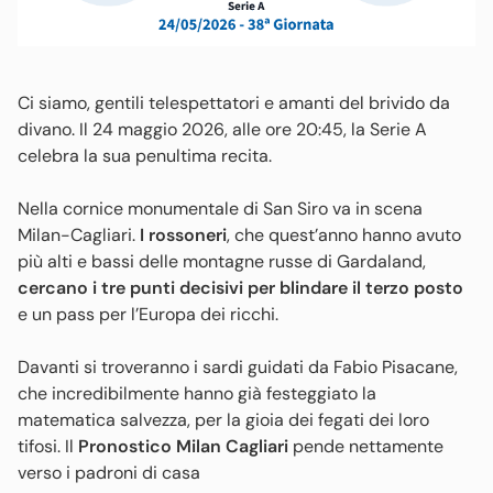
Ci siamo, gentili telespettatori e amanti del brivido da
divano. Il 24 maggio 2026, alle ore 20:45, la Serie A
celebra la sua penultima recita.
Nella cornice monumentale di San Siro va in scena
Milan-Cagliari.
I rossoneri
, che quest’anno hanno avuto
più alti e bassi delle montagne russe di Gardaland,
cercano i tre punti decisivi per blindare il terzo posto
e un pass per l’Europa dei ricchi.
Davanti si troveranno i sardi guidati da Fabio Pisacane,
che incredibilmente hanno già festeggiato la
matematica salvezza, per la gioia dei fegati dei loro
tifosi. Il
Pronostico Milan Cagliari
pende nettamente
verso i padroni di casa