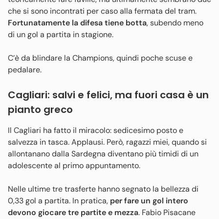
che si sono incontrati per caso alla fermata del tram.
Fortunatamente la difesa tiene botta
, subendo meno
di un gol a partita in stagione.
C’è da blindare la Champions, quindi poche scuse e
pedalare.
Cagliari: salvi e felici, ma fuori casa è un
pianto greco
Il Cagliari ha fatto il miracolo: sedicesimo posto e
salvezza in tasca. Applausi. Però, ragazzi miei, quando si
allontanano dalla Sardegna diventano più timidi di un
adolescente al primo appuntamento.
Nelle ultime tre trasferte hanno segnato la bellezza di
0,33 gol a partita. In pratica,
per fare un gol intero
devono giocare tre partite e mezza
. Fabio Pisacane