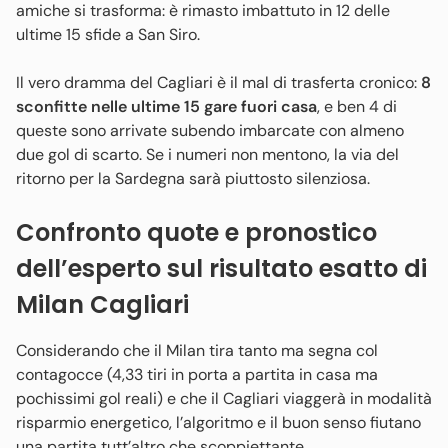
amiche si trasforma: è rimasto imbattuto in 12 delle
ultime 15 sfide a San Siro.
Il vero dramma del Cagliari è il mal di trasferta cronico:
8
sconfitte nelle ultime 15 gare fuori casa
, e ben 4 di
queste sono arrivate subendo imbarcate con almeno
due gol di scarto. Se i numeri non mentono, la via del
ritorno per la Sardegna sarà piuttosto silenziosa.
Confronto quote e pronostico
dell’esperto sul risultato esatto di
Milan Cagliari
Considerando che il Milan tira tanto ma segna col
contagocce (4,33 tiri in porta a partita in casa ma
pochissimi gol reali) e che il Cagliari viaggerà in modalità
risparmio energetico, l’algoritmo e il buon senso fiutano
una partita tutt’altro che scoppiettante.