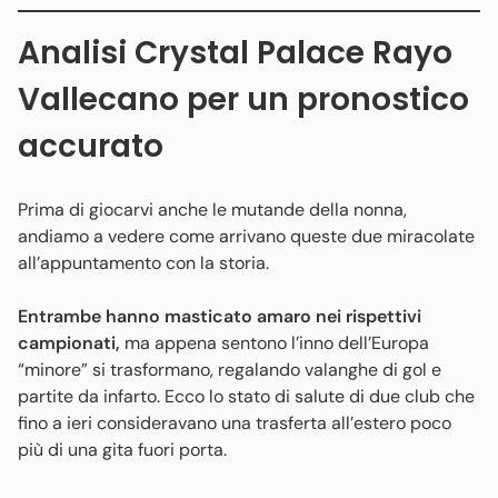
Analisi Crystal Palace Rayo
Vallecano per un pronostico
accurato
Prima di giocarvi anche le mutande della nonna,
andiamo a vedere come arrivano queste due miracolate
all’appuntamento con la storia.
Entrambe hanno masticato amaro nei rispettivi
campionati,
ma appena sentono l’inno dell’Europa
“minore” si trasformano, regalando valanghe di gol e
partite da infarto. Ecco lo stato di salute di due club che
fino a ieri consideravano una trasferta all’estero poco
più di una gita fuori porta.