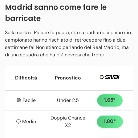
Madrid sanno come fare le
barricate
Sulla carta il Palace fa paura, sì, ma parliamoci chiaro: in
campionato hanno rischiato di retrocedere fino a due
settimane fa! Non stiamo parlando del Real Madrid, ma
di una squadra che ha più nevrosi che trofei.
Difficoltà
Pronostico
1.65*
🟢 Facile
Under 2.5
Doppia Chance
1.80*
🟡 Medio
X2