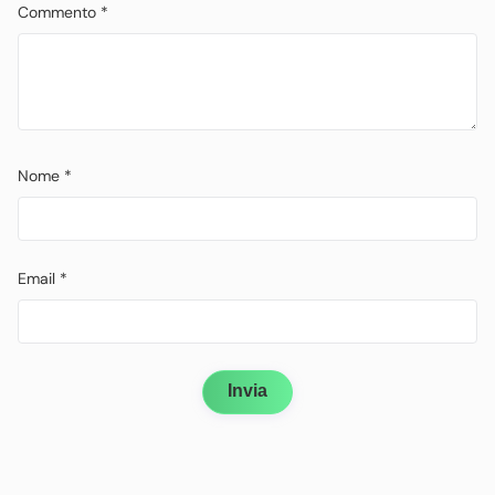
Commento
*
Nome
*
Email
*
Invia