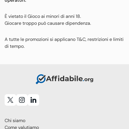
operatori.
È vietato il Gioco ai minori di anni 18.
Giocare troppo può causare dipendenza.
A tutte le promozioni si applicano T&C, restrizioni e limiti
di tempo.
Chi siamo
Come valutiamo