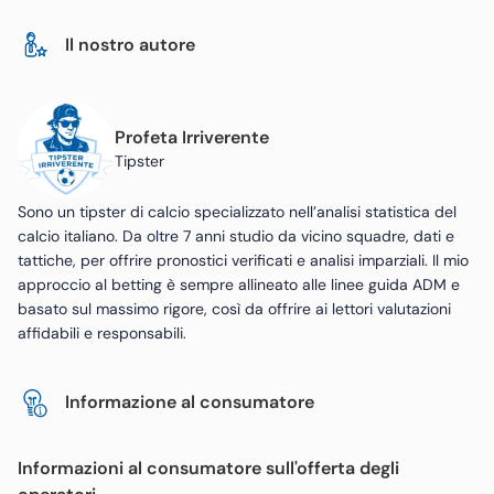
Il nostro autore
Profeta Irriverente
Tipster
Sono un tipster di calcio specializzato nell’analisi statistica del
calcio italiano. Da oltre 7 anni studio da vicino squadre, dati e
tattiche, per offrire pronostici verificati e analisi imparziali. Il mio
approccio al betting è sempre allineato alle linee guida ADM e
basato sul massimo rigore, così da offrire ai lettori valutazioni
affidabili e responsabili.
Informazione al consumatore
Informazioni al consumatore sull'offerta degli