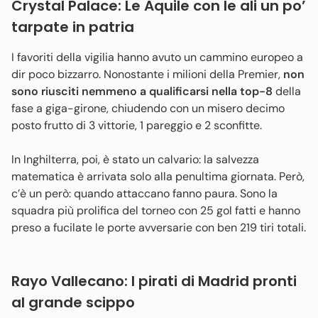
Crystal Palace: Le Aquile con le ali un po’
tarpate in patria
I favoriti della vigilia hanno avuto un cammino europeo a
dir poco bizzarro. Nonostante i milioni della Premier,
non
sono riusciti nemmeno a qualificarsi nella top-8
della
fase a giga-girone, chiudendo con un misero decimo
posto frutto di 3 vittorie, 1 pareggio e 2 sconfitte.
In Inghilterra, poi, è stato un calvario: la salvezza
matematica è arrivata solo alla penultima giornata. Però,
c’è un però: quando attaccano fanno paura. Sono la
squadra più prolifica del torneo con 25 gol fatti e hanno
preso a fucilate le porte avversarie con ben 219 tiri totali.
Rayo Vallecano: I pirati di Madrid pronti
al grande scippo