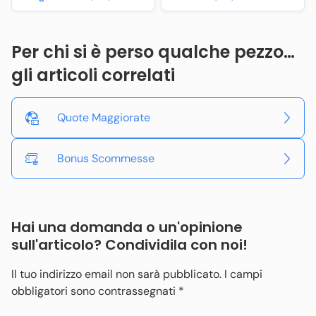
Per chi si è perso qualche pezzo…
gli articoli correlati
Quote Maggiorate
Bonus Scommesse
Hai una domanda o un'opinione
sull'articolo? Condividila con noi!
Il tuo indirizzo email non sarà pubblicato.
I campi
obbligatori sono contrassegnati
*