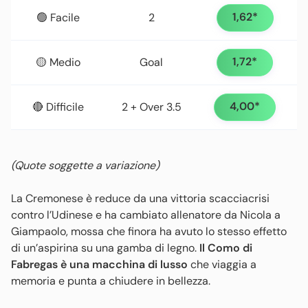
1,62*
🟢 Facile
2
1,72*
🟡 Medio
Goal
4,00*
🔴 Difficile
2 + Over 3.5
(Quote soggette a variazione)
La Cremonese è reduce da una vittoria scacciacrisi
contro l’Udinese e ha cambiato allenatore da Nicola a
Giampaolo, mossa che finora ha avuto lo stesso effetto
di un’aspirina su una gamba di legno.
Il Como di
Fabregas è una macchina di lusso
che viaggia a
memoria e punta a chiudere in bellezza.