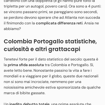
cartellino con una doppietta (e gli hanno pure tolto la
tripletta per un autogol, povero caro). Ora sono a 4 punti:
se vincono passano primi, se pareggiano sono secondi,
se perdono devono sperare che ad Atlanta non succeda
il finimondo con la
complicata differenza reti
. Ansia ne
abbiamo?
Colombia Portogallo statistiche,
curiosità e altri grattacapi
Tenetevi forte per il dato statistico del secolo: questa è
la
prima sfida assoluta
tra Colombia e Portogallo. Sì,
avete letto bene. Nonostante passino la vita a fare i
mondiali e a viaggiare per il globo, queste due nazionali
non si sono mai incrociate, nemmeno per una
noiosissima amichevole estiva sponsorizzata da qualche
marca di bibite gassate.
Un
inedito debutto totale
, una prima assoluta che