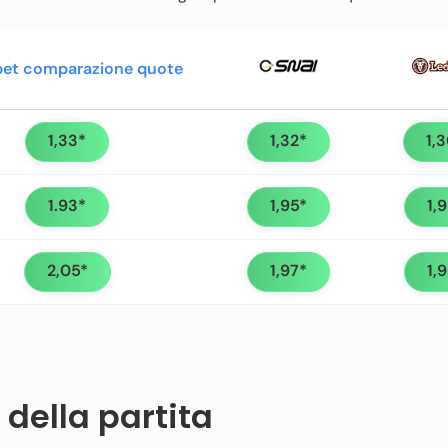
1,33*
1,32*
1,
1.93*
1,95*
1,
2,05*
1,97*
1,
 della partita