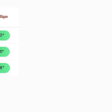
30*
95*
98*