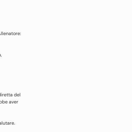
llenatore:
,
diretta del
ebbe aver
alutare.