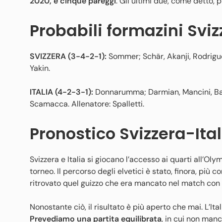
2020, e cinque pareggi
. Gli ultimi due, come detto, p
Probabili formazini Sviz
SVIZZERA (3-4-2-1):
Sommer; Schär, Akanji, Rodrigue
Yakin.
ITALIA (4-2-3-1):
Donnarumma; Darmian, Mancini, Basto
Scamacca. Allenatore: Spalletti.
Pronostico Svizzera-Ital
Svizzera e Italia si giocano l’accesso ai quarti all’Ol
torneo. Il percorso degli elvetici è stato, finora, più 
ritrovato quel guizzo che era mancato nel match con
Nonostante ciò, il risultato è più aperto che mai. L’It
Prevediamo una partita equilibrata
, in cui non man