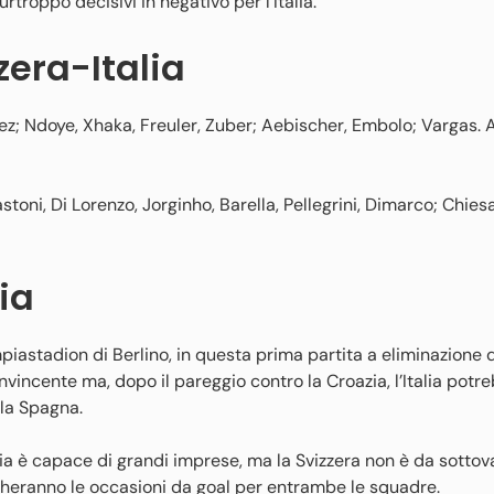
urtroppo decisivi in negativo per l’Italia.
zera-Italia
z; Ndoye, Xhaka, Freuler, Zuber; Aebischer, Embolo; Vargas. A
ni, Di Lorenzo, Jorginho, Barella, Pellegrini, Dimarco; Chiesa
ia
ympiastadion di Berlino, in questa prima partita a eliminazione 
convincente ma, dopo il pareggio contro la Croazia, l’Italia potr
 la Spagna.
alia è capace di grandi imprese, ma la Svizzera non è da sottov
cheranno le occasioni da goal per entrambe le squadre.