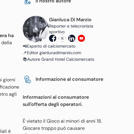
Il nostro autore
Gianluca Di Marzio
Reporter e telecronista
sportivo
zera ha
 della
📲Esperto di calciomercato
📌Editor gianlucadimarzio.com
📚Autore Grand Hotel Calciomercato
Informazione al consumatore
 giorni
ficazione
etro agli
Informazioni al consumatore
sull'offerta degli operatori.
È vietato il Gioco ai minori di anni 18.
Giocare troppo può causare
iali è