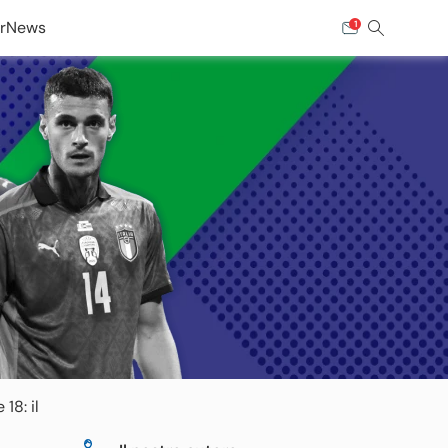
r
News
1
 18: il