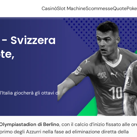
Casinò
Slot Machine
Scommesse
Quote
Poke
 - Svizzera
te,
’Italia giocherà gli ottavi di
’Olympiastadion di Berlino
, con il calcio d’inizio fissato alle ore
l primo degli Azzurri nella fase ad eliminazione diretta della