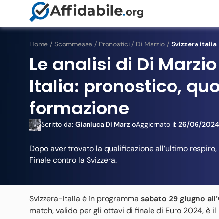
Home
/
Scommesse
/
Pronostici
/
Di Marzio
/
Svizzera italia
Le analisi di Di Marzio
Italia: pronostico, quo
formazione
Scritto da:
Gianluca Di Marzio
Aggiornato il:
26/06/2024
Dopo aver trovato la qualificazione all’ultimo respiro, l
Finale contro la Svizzera.
Svizzera-Italia è in programma
sabato 29 giugno all
match, valido per gli ottavi di finale di Euro 2024, è i