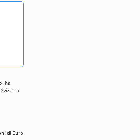
oi, ha
la Svizzera
oni di Euro