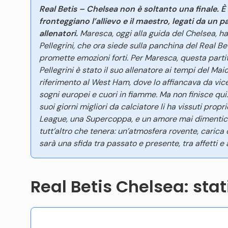
Real Betis – Chelsea non è soltanto una finale.
È
fronteggiano l’allievo e il maestro, legati da un pa
allenatori.
Maresca, oggi alla guida del Chelsea, ha
Pellegrini, che ora siede sulla panchina del Real B
promette emozioni forti. Per Maresca, questa partita
Pellegrini è stato il suo allenatore ai tempi del Ma
riferimento al West Ham, dove lo affiancava da vice.
sogni europei e cuori in fiamme. Ma non finisce qui
suoi giorni migliori da calciatore li ha vissuti propr
League, una Supercoppa, e un amore mai dimenticat
tutt’altro che tenera: un’atmosfera rovente, carica d
sarà una sfida tra passato e presente, tra affetti e
Real Betis Chelsea: stati