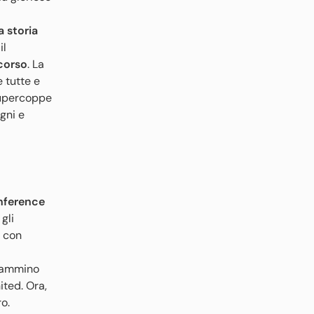
a storia
il
rcorso
. La
 tutte e
Supercoppe
gni e
nference
gli
i con
 cammino
ited. Ora,
ro.