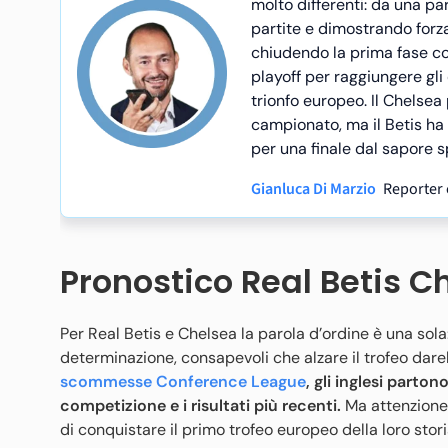
molto differenti: da una par
partite e dimostrando forza 
chiudendo la prima fase con
playoff per raggiungere gli
trionfo europeo. Il Chelsea 
campionato, ma il Betis ha 
per una finale dal sapore s
Gianluca Di Marzio
Reporter e
Pronostico Real Betis C
Per Real Betis e Chelsea la parola d’ordine è una sol
determinazione, consapevoli che alzare il trofeo dare
scommesse Conference League
, gli inglesi parto
competizione e i risultati più recenti.
Ma attenzione 
di conquistare il primo trofeo europeo della loro stor