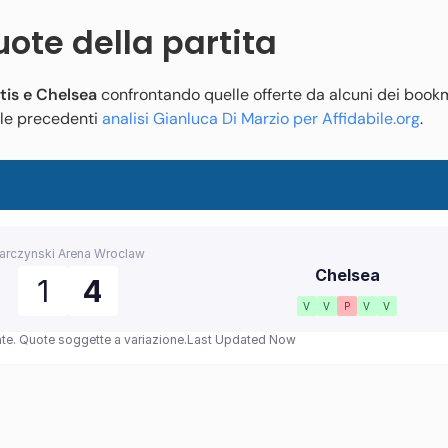
uote della partita
tis e Chelsea
confrontando quelle offerte da alcuni dei book
lle precedenti
analisi Gianluca Di Marzio per
Affidabile.org
.