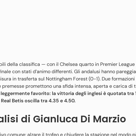
li della classifica — con il Chelsea quarto in Premier League e
inale con stati d’animo differenti. Gli andalusi hanno pareggia
misura in trasferta sul Nottingham Forest (0-1). Due formazion
. Le premesse promettono una sfida intensa, aperta e carica di 
 leggermente favorito: la vittoria degli inglesi è quotata tra 1
Real Betis oscilla tra 4.35 e 4.50.
alisi di Gianluca Di Marzio
 comune: alzare il trofeo e chiudere la stagione nel modo pi