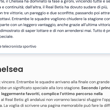
te, il Chelsea ha dominato la fase a gironi, vincendo tutte e se
e continuità; dall’altra, il Real Betis ha dovuto sudare di più,
 tre vittorie, un pareggio e due sconfitte, passando poi attra
 ottavi. Entrambe le squadre vogliono chiudere la stagione co
parte con un leggero vantaggio, anche grazie all’ultima vittoria
dimostrato di saper lottare e di non arrendersi mai. Tutto è p
peciale.
 telecronista sportivo
helsea
a: vincere. Entrambe le squadre arrivano alla finale con grande
bbe un significato speciale alla loro stagione.
Secondo i princ
no leggermente favoriti, complice l’ottimo percorso nella
al Real Betis: gli andalusi non vorranno lasciarsi sfuggire l’op
ia. La voglia di scrivere una pagina memorabile può fare la dif