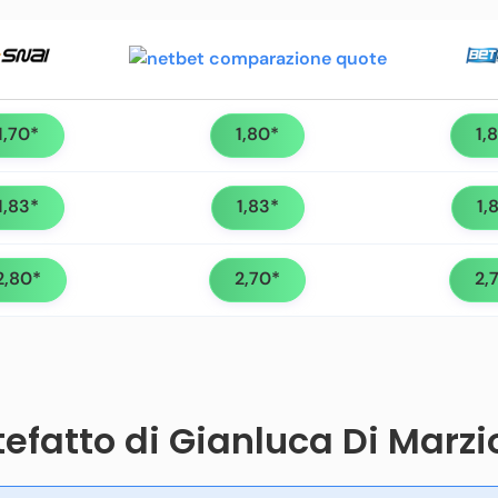
1,70*
1,80*
1,
1,83*
1,83*
1,
2,80*
2,70*
2,
tefatto di Gianluca Di Marzi