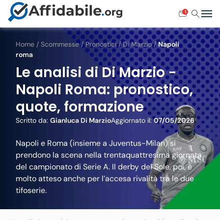
1
Home
/
Scommesse
/
Pronostici
/
Di Marzio
/
Napoli
roma
Le analisi di Di Marzio -
Napoli Roma: pronostico,
quote, formazione
Scritto da:
Gianluca Di Marzio
Aggiornato il:
07/05/2026
Napoli e Roma (insieme a Juventus-Milan) si
prendono la scena nella trentaquattresima giornata
del campionato di Serie A. Il derby del Sole, poi, è
molto atteso anche per l’accesa rivalità tra le due
tifoserie.