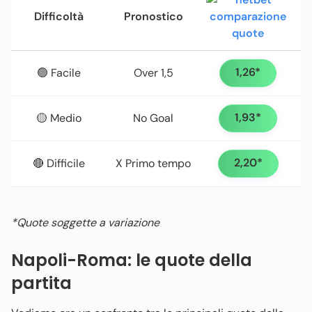
Difficoltà
Pronostico
1,26*
🟢 Facile
Over 1,5
1,93*
🟡 Medio
No Goal
2,20*
🔴 Difficile
X Primo tempo
*Quote soggette a variazione
Napoli-Roma: le quote della
partita