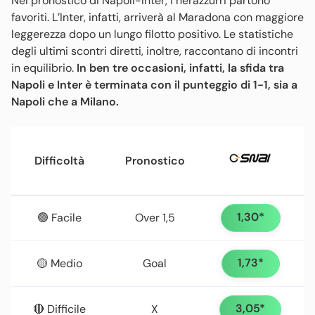
Nel pronostico di Napoli-Inter, i nerazzurri partono
favoriti. L’Inter, infatti, arriverà al Maradona con maggiore
leggerezza dopo un lungo filotto positivo. Le statistiche
degli ultimi scontri diretti, inoltre, raccontano di incontri
in equilibrio.
In ben tre occasioni, infatti, la sfida tra
Napoli e Inter è terminata con il punteggio di 1-1, sia a
Napoli che a Milano.
Difficoltà
Pronostico
1,30*
🟢 Facile
Over 1,5
1,73*
🟡 Medio
Goal
3,05*
🔴 Difficile
X