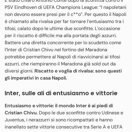
È stato chiaro Antonio Conte dopo la sconfitta contro il
PSV Eindhoven di UEFA Champions League: “I napoletani
non devono essere presi per il c**o”. Per questo il Napoli
è chiamato alla rivalsa per far tornare l’entusiasmo tra i
tifosi, calato dopo le ultime due sconfitte. L’occasione
per il riscatto è difficile ma alla portata degli azzurri.
Battere una diretta concorrente per lo scudetto come
l’Inter di Cristian Chivu nel fortino del Maradona
potrebbe permettere al Napoli di riavvicinarsi ai tifosi
azzurri, che riempiranno il Maradona già sold out da
diversi giorni.
Riscatto e voglia di rivalsa: sono questi
gli imperativi in casa Napoli.
Inter, sulle ali di entusiasmo e vittorie
Entusiasmo e vittorie: il mondo Inter è ai piedi di
Cristian Chivu
. Dopo le due sconfitte contro Udinese e
Juventus, i nerazzurri si sono ricompattati e hanno
inanellato sette vittorie consecutive tra Serie A e UEFA