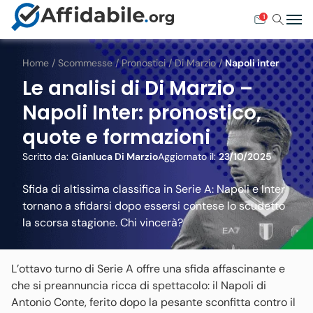
1
Home
/
Scommesse
/
Pronostici
/
Di Marzio
/
Napoli inter
Le analisi di Di Marzio –
Napoli Inter: pronostico,
quote e formazioni
Scritto da:
Gianluca Di Marzio
Aggiornato il:
23/10/2025
Sfida di altissima classifica in Serie A: Napoli e Inter
tornano a sfidarsi dopo essersi contese lo scudetto
la scorsa stagione. Chi vincerà?
L’ottavo turno di Serie A offre una sfida affascinante e
che si preannuncia ricca di spettacolo: il Napoli di
Antonio Conte, ferito dopo la pesante sconfitta contro il