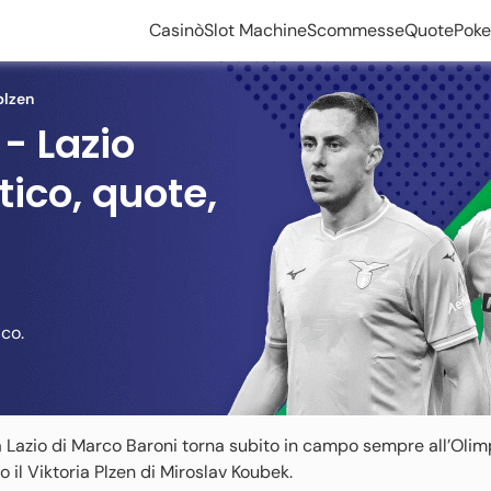
Casinò
Slot Machine
Scommesse
Quote
Poke
plzen
 - Lazio
tico, quote,
ico.
 Lazio di Marco Baroni torna subito in campo sempre all’Olim
 il Viktoria Plzen di Miroslav Koubek.