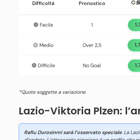
Difficoltà
Pronostico
1,
🟢 Facile
1
1,
🟡 Medio
Over 2,5
1,
🔴 Difficile
No Goal
*Quote soggette a variazione.
Lazio-Viktoria Plzen: l’
Rafiu Durosinmi sarà l’osservato speciale
. La Laz
d’andata. L’attaccante nigeriano è un profilo che pi