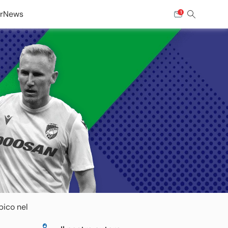
r
News
1
pico nel