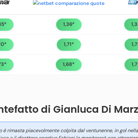
35*
1,36*
1,
70*
1,71*
1,
73*
1,68*
1,
antefatto di Gianluca Di Marz
io è rimasta piacevolmente colpita dal ventunenne, in gol nell
ace e il direttore sportivo Fabiani lo monitorerà con attenzion