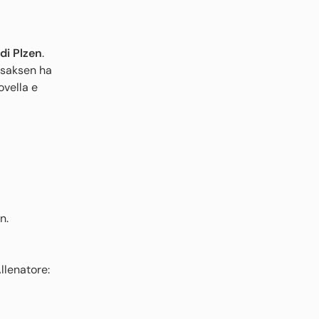
 di Plzen
.
 Isaksen ha
ovella e
n.
llenatore: