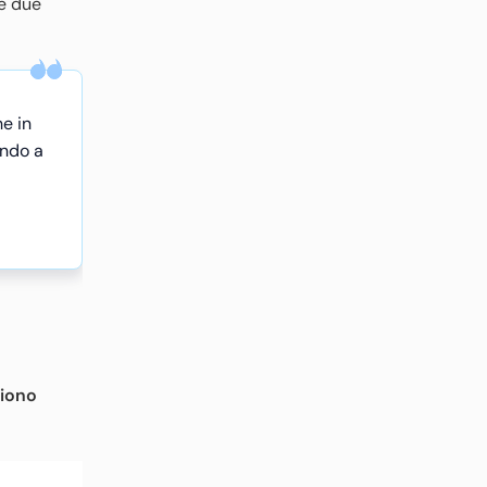
te due
he in
ando a
liono