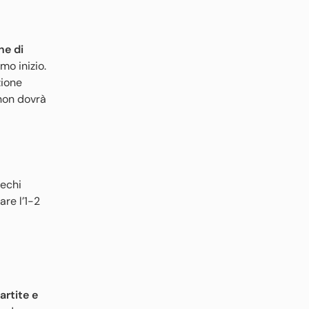
ne di
mo inizio.
zione
 non dovrà
 cechi
are l’1-2
artite e