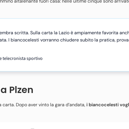
cammino altalenante fuori casa: nelle ultime cinque sono arriva
embra scritta. Sulla carta la Lazio è ampiamente favorita anc
ata. I biancocelesti vorranno chiudere subito la pratica, prov
 telecronista sportivo
ia Plzen
a carta. Dopo aver vinto la gara d’andata,
i biancocelesti vog