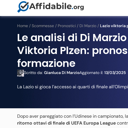
Home
/
Scommesse
/
Pronostici
/
Di Marzio
/
Lazio viktoria 
Le analisi di Di Marzio
Viktoria Plzen: pronos
formazione
Scritto da:
Gianluca Di Marzio
Aggiornato il:
13/03/2025
La Lazio si gioca l’accesso ai quarti di finale all’Olimp
Dopo aver pareggiato con l’Udinese in campionato, la
ritorno ottavi di finale di UEFA Europa League
contro