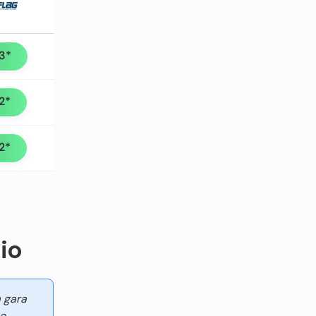
33*
72*
72*
io
a gara
e.