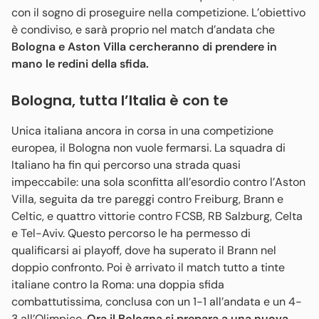
con il sogno di proseguire nella competizione. L’obiettivo
è condiviso, e sarà proprio nel match d’andata che
Bologna e Aston Villa cercheranno di prendere in
mano le redini della sfida.
Bologna, tutta l’Italia è con te
Unica italiana ancora in corsa in una competizione
europea, il Bologna non vuole fermarsi. La squadra di
Italiano ha fin qui percorso una strada quasi
impeccabile: una sola sconfitta all’esordio contro l’Aston
Villa, seguita da tre pareggi contro Freiburg, Brann e
Celtic, e quattro vittorie contro FCSB, RB Salzburg, Celta
e Tel-Aviv. Questo percorso le ha permesso di
qualificarsi ai playoff, dove ha superato il Brann nel
doppio confronto. Poi è arrivato il match tutto a tinte
italiane contro la Roma: una doppia sfida
combattutissima, conclusa con un 1-1 all’andata e un 4-
3 all’Olimpico.
Ora il Bologna si prepara a una nuova