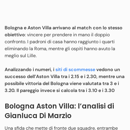
Bologna e Aston Villa arrivano al match con lo stesso
obiettivo
: vincere per prendere in mano il doppio
confronto. I padroni di casa hanno raggiunto i quarti
eliminando la Roma, mentre gli ospiti hanno avuto la
meglio sul Lille.
Analizzando i numeri, i
siti di scommesse
vedono un
successo dell’Aston Villa tra i 2.15 e i 2.30, mentre una
possibile vittoria del Bologna viene valutata tra 3 e i
3.20. Il pareggio invece si calcola tra i 3.10 e i 3.30
Bologna Aston Villa: l’analisi di
Gianluca Di Marzio
Una sfida che mette di fronte due squadre, entrambe