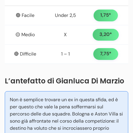
1,75*
🟢 Facile
Under 2,5
3,20*
🟡 Medio
X
7,75*
🔴 Difficile
1 – 1
L’antefatto di Gianluca Di Marzio
Non è semplice trovare un ex in questa sfida, ed è
per questo che vale la pena soffermarsi sul
percorso delle due squadre. Bologna e Aston Villa si
sono già affrontate nel corso della competizione: il
destino ha voluto che si incrociassero proprio