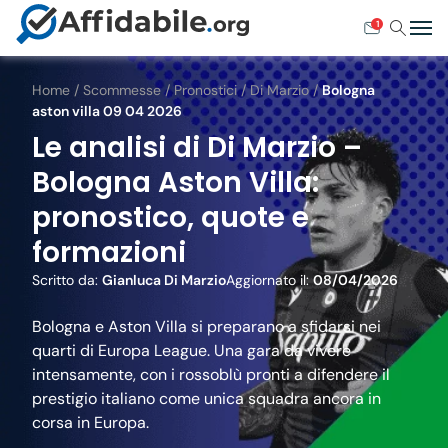
1
Home
/
Scommesse
/
Pronostici
/
Di Marzio
/
Bologna
aston villa 09 04 2026
Le analisi di Di Marzio –
Bologna Aston Villa:
pronostico, quote e
formazioni
Scritto da:
Gianluca Di Marzio
Aggiornato il:
08/04/2026
Bologna e Aston Villa si preparano a sfidarsi nei
quarti di Europa League. Una gara da vivere
intensamente, con i rossoblù pronti a difendere il
prestigio italiano come unica squadra ancora in
corsa in Europa.