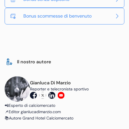
Bonus scommesse di benvenuto
Il nostro autore
Gianluca Di Marzio
Reporter e telecronista sportivo
📲Esperto di calciomercato
📌Editor gianlucadimarzio.com
📚Autore Grand Hotel Calciomercato