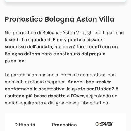
Pronostico Bologna Aston Villa
Nel pronostico di Bologna-Aston Villa, gli ospiti partono
favoriti.
La squadra di Emery punta a bissare il
successo dell’andata, ma dovrà fare i conti con un
Bologna determinato e sostenuto dal proprio
pubblico
.
La partita si preannuncia intensa e combattuta, con
momenti di studio reciproco.
Anche i bookmaker
confermano le aspettative: le quote per l’Under 2.5
risultano più basse rispetto all’Over
, segnalando un
match equilibrato e dal grande equilibrio tattico.
Difficoltà
Pronostico