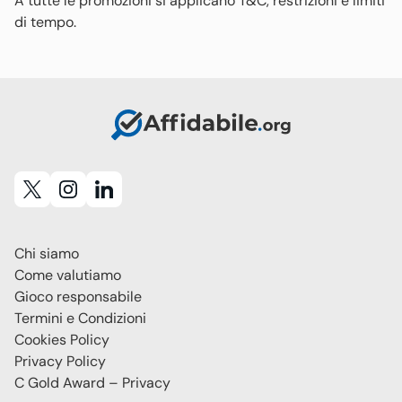
A tutte le promozioni si applicano T&C, restrizioni e limiti
di tempo.
Chi siamo
Come valutiamo
Gioco responsabile
Termini e Condizioni
Cookies Policy
Privacy Policy
C Gold Award – Privacy