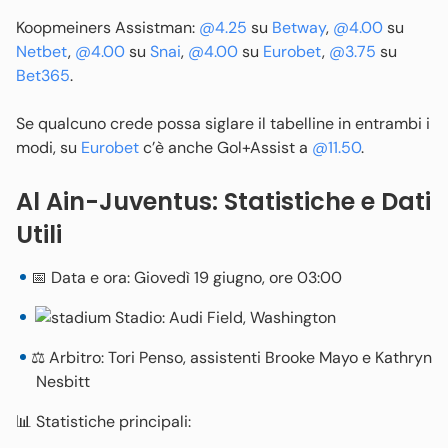
Koopmeiners Assistman:
@4.25
su
Betway
,
@4.00
su
Netbet
,
@4.00
su
Snai
,
@4.00
su
Eurobet
,
@3.75
su
Bet365
.
Se qualcuno crede possa siglare il tabelline in entrambi i
modi, su
Eurobet
c’è anche Gol+Assist a
@11.50
.
Al Ain-Juventus: Statistiche e Dati
Utili
📅 Data e ora: Giovedì 19 giugno, ore 03:00
Stadio: Audi Field, Washington
⚖️ Arbitro: Tori Penso, assistenti Brooke Mayo e Kathryn
Nesbitt
📊 Statistiche principali: