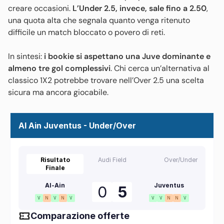
creare occasioni.
L’Under 2.5, invece, sale fino a 2.50
,
una quota alta che segnala quanto venga ritenuto
difficile un match bloccato o povero di reti.
In sintesi:
i bookie si aspettano una Juve dominante e
almeno tre gol complessivi
. Chi cerca un’alternativa al
classico 1X2 potrebbe trovare nell’Over 2.5 una scelta
sicura ma ancora giocabile.