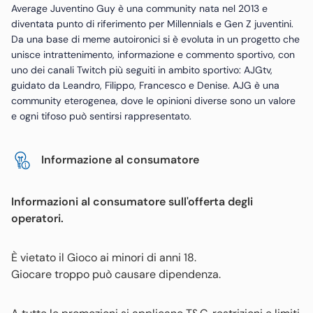
Average Juventino Guy è una community nata nel 2013 e
diventata punto di riferimento per Millennials e Gen Z juventini.
Da una base di meme autoironici si è evoluta in un progetto che
unisce intrattenimento, informazione e commento sportivo, con
uno dei canali Twitch più seguiti in ambito sportivo: AJGtv,
guidato da Leandro, Filippo, Francesco e Denise. AJG è una
community eterogenea, dove le opinioni diverse sono un valore
e ogni tifoso può sentirsi rappresentato.
Informazione al consumatore
Informazioni al consumatore sull'offerta degli
operatori.
È vietato il Gioco ai minori di anni 18.
Giocare troppo può causare dipendenza.