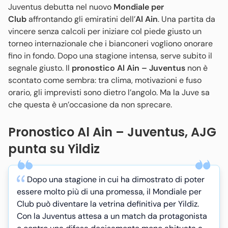
Juventus debutta nel nuovo
Mondiale per
Club
affrontando gli emiratini dell’
Al Ain
. Una partita da
vincere senza calcoli per iniziare col piede giusto un
torneo internazionale che i bianconeri vogliono onorare
fino in fondo. Dopo una stagione intensa, serve subito il
segnale giusto. Il
pronostico Al Ain – Juventus
non è
scontato come sembra: tra clima, motivazioni e fuso
orario, gli imprevisti sono dietro l’angolo. Ma la Juve sa
che questa è un’occasione da non sprecare.
Pronostico Al Ain – Juventus, AJG
punta su Yildiz
Dopo una stagione in cui ha dimostrato di poter
essere molto più di una promessa, il Mondiale per
Club può diventare la vetrina definitiva per Yildiz.
Con la Juventus attesa a un match da protagonista