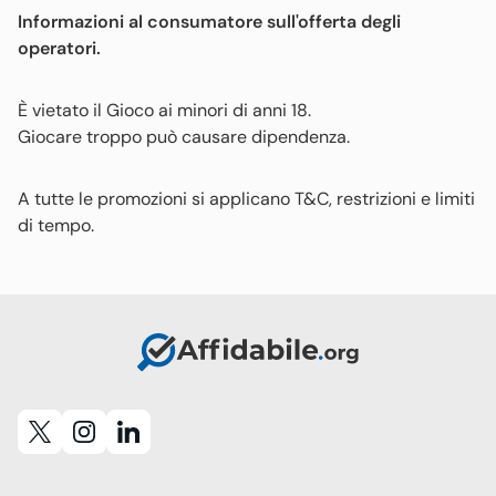
Informazioni al consumatore sull'offerta degli
operatori.
È vietato il Gioco ai minori di anni 18.
Giocare troppo può causare dipendenza.
A tutte le promozioni si applicano T&C, restrizioni e limiti
di tempo.