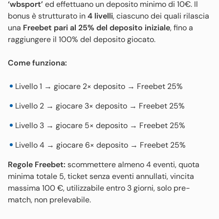
‘wbsport’
ed effettuano un deposito minimo di 10€. Il
bonus è strutturato in
4 livelli
, ciascuno dei quali rilascia
una
Freebet pari al 25% del deposito iniziale
, fino a
raggiungere il 100% del deposito giocato.
Come funziona:
Livello 1 → giocare 2× deposito → Freebet 25%
Livello 2 → giocare 3× deposito → Freebet 25%
Livello 3 → giocare 5× deposito → Freebet 25%
Livello 4 → giocare 6× deposito → Freebet 25%
Regole Freebet:
scommettere almeno 4 eventi, quota
minima totale 5, ticket senza eventi annullati, vincita
massima 100 €, utilizzabile entro 3 giorni, solo pre-
match, non prelevabile.