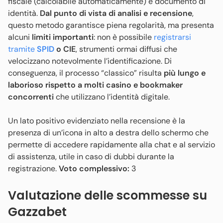
fiscale (calcolabile automaticamente) e documento di
identità.
Dal punto di vista di analisi e recensione
,
questo metodo garantisce piena regolarità, ma presenta
alcuni
limiti importanti
: non è possibile
registrarsi
tramite
SPID
o CIE
, strumenti ormai diffusi che
velocizzano notevolmente l’identificazione. Di
conseguenza, il processo “classico” risulta
più lungo e
laborioso rispetto a molti casino e bookmaker
concorrenti
che utilizzano l’identità digitale.
Un lato positivo evidenziato nella recensione è la
presenza di un’icona in alto a destra dello schermo che
permette di accedere rapidamente alla chat e al servizio
di assistenza, utile in caso di dubbi durante la
registrazione.
Voto complessivo:
3
Valutazione delle scommesse su
Gazzabet