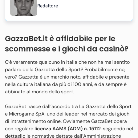
Redattore
GazzaBet.it è affidabile per le
scommesse e i giochi da casinò?
C’è veramente qualcuno in Italia che non ha mai sentito
parlare della Gazzetta dello Sport? Probabilmente no,
vero? Gazzetta è un marchio noto, affidabile e presente
nella cultura italiana da più di 100 anni, e da sempre è
abbinato al mondo dello sport.
GazzaBet nasce dall’accordo tra La Gazzetta dello Sport
e Microgame SpA, uno dei leader nel mercato dei giochi
di intrattenimento online. Ovviamente GazzaBet opera
con regolare
licenza AAMS (ADM) n. 15112
, seguendo nel
dettaglio le normative dettate dall’Amministrazione