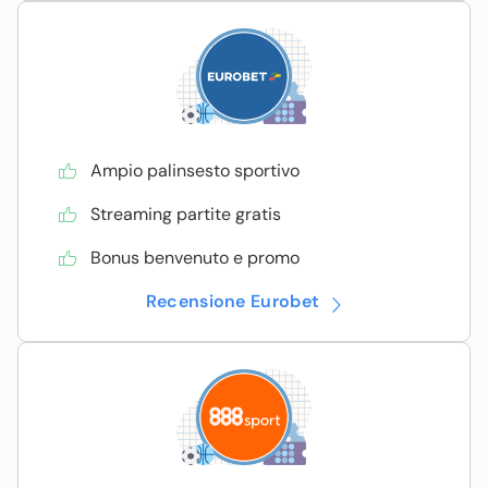
Ampio palinsesto sportivo
Streaming partite gratis
Bonus benvenuto e promo
Recensione Eurobet