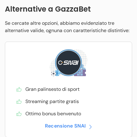
Alternative a GazzaBet
Se cercate altre opzioni, abbiamo evidenziato tre
alternative valide, ognuna con caratteristiche distintive:
Gran palinsesto di sport
Streaming partite gratis
Ottimo bonus benvenuto
Recensione SNAI