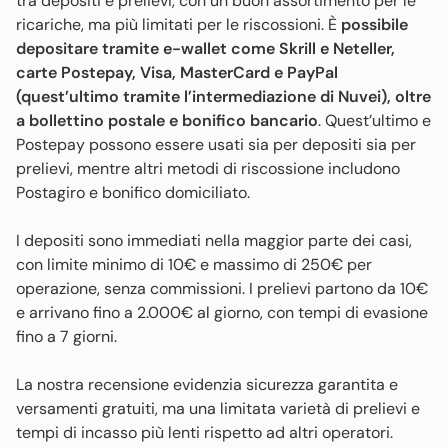
tra depositi e prelievi, con un buon assortimento per le
ricariche, ma più limitati per le riscossioni. È
possibile
depositare tramite e-wallet come Skrill e Neteller,
carte Postepay, Visa, MasterCard e PayPal
(quest’ultimo tramite l’intermediazione di Nuvei), oltre
a bollettino postale e bonifico bancario
. Quest’ultimo e
Postepay possono essere usati sia per depositi sia per
prelievi, mentre altri metodi di riscossione includono
Postagiro e bonifico domiciliato.
I depositi sono immediati nella maggior parte dei casi,
con limite minimo di 10€ e massimo di 250€ per
operazione, senza commissioni. I prelievi partono da 10€
e arrivano fino a 2.000€ al giorno, con tempi di evasione
fino a 7 giorni.
La nostra recensione evidenzia sicurezza garantita e
versamenti gratuiti, ma una limitata varietà di prelievi e
tempi di incasso più lenti rispetto ad altri operatori.