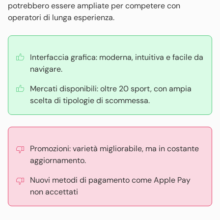
potrebbero essere ampliate per competere con
operatori di lunga esperienza.
Interfaccia grafica: moderna, intuitiva e facile da
navigare.
Mercati disponibili: oltre 20 sport, con ampia
scelta di tipologie di scommessa.
Promozioni: varietà migliorabile, ma in costante
aggiornamento.
Nuovi metodi di pagamento come Apple Pay
non accettati