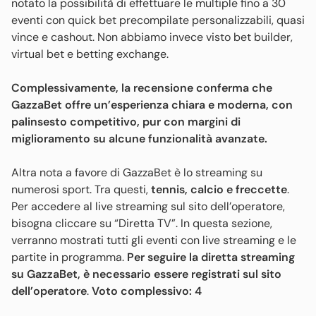
notato la possibilità di effettuare le multiple fino a 30
eventi con quick bet precompilate personalizzabili, quasi
vince e cashout. Non abbiamo invece visto bet builder,
virtual bet e betting exchange.
Complessivamente, la recensione conferma che
GazzaBet offre un’esperienza chiara e moderna, con
palinsesto competitivo, pur con margini di
miglioramento su alcune funzionalità avanzate.
Altra nota a favore di GazzaBet è lo streaming su
numerosi sport. Tra questi,
tennis, calcio e freccette
.
Per accedere al live streaming sul sito dell’operatore,
bisogna cliccare su “Diretta TV”. In questa sezione,
verranno mostrati tutti gli eventi con live streaming e le
partite in programma.
Per seguire la diretta streaming
su GazzaBet, è necessario essere registrati sul sito
dell’operatore
.
Voto complessivo: 4