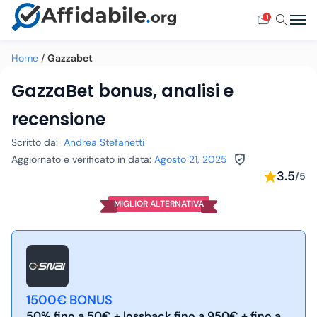
1
Home
/
Gazzabet
GazzaBet bonus, analisi e
recensione
Scritto da:
Andrea Stefanetti
Agosto 21, 2025
Aggiornato e verificato in data:
3.5
/5
MIGLIOR ALTERNATIVA
1500€ BONUS
50% fino a 50€ + lossback fino a 950€ + fino a