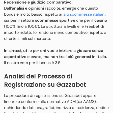
Recensione e giudizio comparativo:
Dall’
analisi e opinioni
raccolte, emerge che questo
bonus è molto basso rispetto ai
siti scommesse italiani
,
sia per il settore
scommesse sportive
che per il
casino
(100% fino a 100€). La struttura a livelli e le Freebet di
importo ridotto lo rendono meno competitivo rispetto a
offerte simili sul mercato.
In sintesi, utile per chi vuole iniziare a giocare senza
aspettative elevate, ma non tra i più generosi in Italia.
Il nostro voto per il bonus è 3.5.
Analisi del Processo di
Registrazione su Gazzabet
La procedura di registrazione su Gazzabet appare
lineare e conforme alle normative ADM (ex AAMS),
richiedendo dati anagrafici, indirizzo di residenza, codice