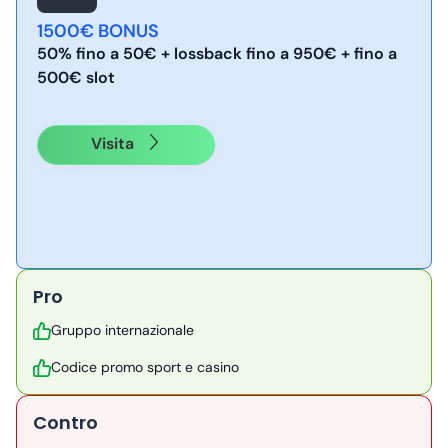
1500€ BONUS
50% fino a 50€ + lossback fino a 950€ + fino a
500€ slot
Visita
Pro
Gruppo internazionale
Codice promo sport e casino
Contro