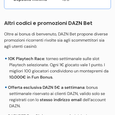
Altri codici e promozioni DAZN Bet
Oltre ai bonus di benvenuto, DAZN Bet propone diverse
promozioni ricorrenti rivolte sia agli scommettitori sia
agli utenti casinò:
10K Playtech Race
: torneo settimanale sulle slot
Playtech selezionate. Ogni 1€ giocato vale 1 punto. I
migliori 100 giocatori condividono un montepremi da
10.000€ in Fun Bonus
.
Offerta esclusiva DAZN 5€ a settimana
: bonus
settimanale riservato ai clienti DAZN, valido solo se
registrati con lo
stesso indirizzo email
dell’account
DAZN.