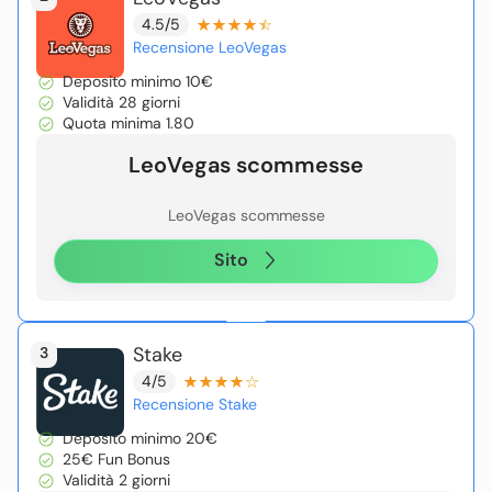
4.5/5
Recensione LeoVegas
Deposito minimo 10€
Validità 28 giorni
Quota minima 1.80
LeoVegas scommesse
LeoVegas scommesse
Sito
Stake
3
4/5
Recensione Stake
Deposito minimo 20€
25€ Fun Bonus
Validità 2 giorni