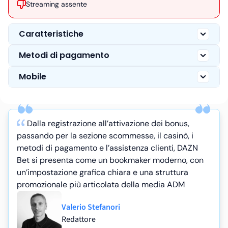
Streaming assente
Caratteristiche
Metodi di pagamento
Mobile
Dalla registrazione all’attivazione dei bonus,
passando per la sezione scommesse, il casinò, i
metodi di pagamento e l’assistenza clienti, DAZN
Bet si presenta come un bookmaker moderno, con
un’impostazione grafica chiara e una struttura
promozionale più articolata della media ADM
Valerio Stefanori
Redattore