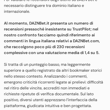
necessario distinguere tra dominio italiano e
internazionale.
Al momento, DAZNBet.it presenta un numero di
recensioni pressoché inesistente su TrustPilot
; nel
nostro confronto facciamo quindi riferimento ai
commenti in lingua italiana relativi a DAZNBet.com,
che raccolgono poco più di 230 recensioni
complessive con una valutazione media di 1,4 su 5.
Si tratta di un punteggio basso, ma leggermente
superiore a quello registrato da altri bookmaker storici
nello stesso contesto. Analizzando i commenti,
emergono criticità ricorrenti legate ai prelievi: difficoltà
nel ritiro delle vincite, accrediti non immediati e
richieste ripetute di verifica documentale. Sul lato
positivo, diversi utenti apprezzano l’interfaccia della
piattaforma, giudicata intuitiva e ben progettata.