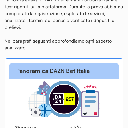
test ripetuti sulla piattaforma. Durante la prova abbiamo
completato la registrazione, esplorato le sezioni,
analizzato i termini dei bonus e verificato i depositi e i
prelievi.
Nei paragrafi seguenti approfondiamo ogni aspetto
analizzato.
Panoramica DAZN Bet Italia
Sicurezza
⭐️ 5/5