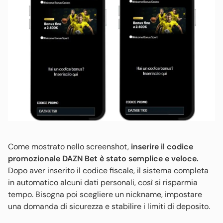
Come mostrato nello screenshot,
inserire il codice
promozionale DAZN Bet è stato semplice e veloce.
Dopo aver inserito il codice fiscale, il sistema completa
in automatico alcuni dati personali, così si risparmia
tempo. Bisogna poi scegliere un nickname, impostare
una domanda di sicurezza e stabilire i limiti di deposito.