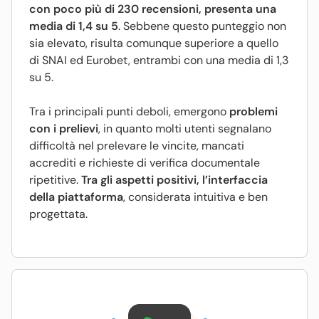
con poco più di 230 recensioni, presenta una
media di 1,4 su 5
. Sebbene questo punteggio non
sia elevato, risulta comunque superiore a quello
di SNAI ed Eurobet, entrambi con una media di 1,3
su 5.
Tra i principali punti deboli, emergono
problemi
con i prelievi
, in quanto molti utenti segnalano
difficoltà nel prelevare le vincite, mancati
accrediti e richieste di verifica documentale
ripetitive.
Tra gli aspetti positivi, l’interfaccia
della piattaforma
, considerata intuitiva e ben
progettata.