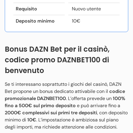
Requisito
Nuovo utente
Deposito minimo
10€
Bonus DAZN Bet per il casinò,
codice promo DAZNBET100 di
benvenuto
Se ti interessano soprattutto i giochi del casinò, DAZN
Bet propone un bonus dedicato attivabile con il
codice
promozionale DAZNBET100
. L’offerta prevede un
100%
fino a 500€ sul primo deposito
e può arrivare fino a
2000€ complessivi sui primi tre depositi
, con deposito
minimo di
10€
. L’impostazione è ambiziosa sul piano
degli importi, ma richiede attenzione alle condizioni.