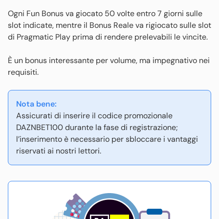
Ogni Fun Bonus va giocato 50 volte entro 7 giorni sulle
slot indicate, mentre il Bonus Reale va rigiocato sulle slot
di Pragmatic Play prima di rendere prelevabili le vincite.
È un bonus interessante per volume, ma impegnativo nei
requisiti.
Nota bene:
Assicurati di inserire il codice promozionale
DAZNBET100 durante la fase di registrazione;
l’inserimento è necessario per sbloccare i vantaggi
riservati ai nostri lettori.