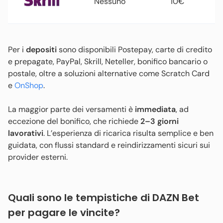
Nessuno
10€
Per i
depositi
sono disponibili Postepay, carte di credito
e prepagate, PayPal, Skrill, Neteller, bonifico bancario o
postale, oltre a soluzioni alternative come Scratch Card
e
OnShop
.
La maggior parte dei versamenti è
immediata
, ad
eccezione del bonifico, che richiede
2–3 giorni
lavorativi
. L’esperienza di ricarica risulta semplice e ben
guidata, con flussi standard e reindirizzamenti sicuri sui
provider esterni.
Quali sono le tempistiche di DAZN Bet
per pagare le vincite?