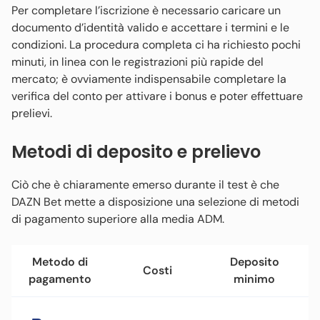
Per completare l’iscrizione è necessario caricare un
documento d’identità valido e accettare i termini e le
condizioni. La procedura completa ci ha richiesto pochi
minuti, in linea con le registrazioni più rapide del
mercato; è ovviamente indispensabile completare la
verifica del conto per attivare i bonus e poter effettuare
prelievi.
Metodi di deposito e prelievo
Ciò che è chiaramente emerso durante il test è che
DAZN Bet mette a disposizione una selezione di metodi
di pagamento superiore alla media ADM.
Metodo di
Deposito
Costi
pagamento
minimo