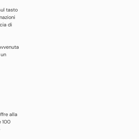
ul tasto
mazioni
cia di
 avvenuta
 un
ffre alla
e 100
e