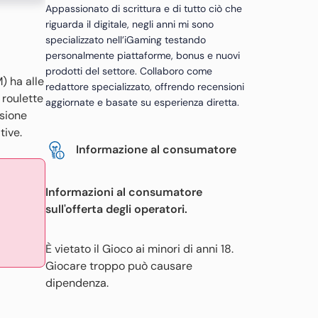
Appassionato di scrittura e di tutto ciò che
riguarda il digitale, negli anni mi sono
specializzato nell’iGaming testando
personalmente piattaforme, bonus e nuovi
prodotti del settore. Collaboro come
) ha alle
redattore specializzato, offrendo recensioni
 roulette
aggiornate e basate su esperienza diretta.
nsione
tive.
Informazione al consumatore
Informazioni al consumatore
sull'offerta degli operatori.
È vietato il Gioco ai minori di anni 18.
Giocare troppo può causare
dipendenza.