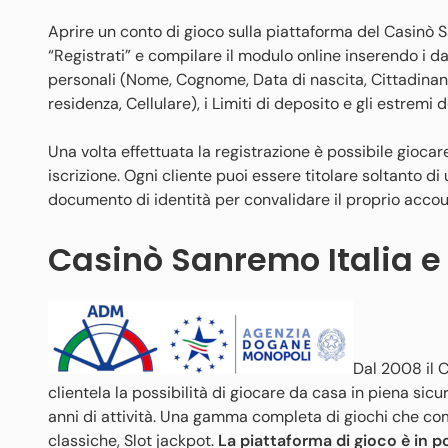
Aprire un conto di gioco sulla piattaforma del Casinò S
“Registrati” e compilare il modulo online inserendo i da
personali (Nome, Cognome, Data di nascita, Cittadinanza,
residenza, Cellulare), i Limiti di deposito e gli estremi
Una volta effettuata la registrazione è possibile gioc
iscrizione. Ogni cliente puoi essere titolare soltanto d
documento di identità per convalidare il proprio accou
Casinò Sanremo Italia 
Dal 2008 il C
clientela la possibilità di giocare da casa in piena sicu
anni di attività. Una gamma completa di giochi che com
classiche, Slot jackpot.
La piattaforma di gioco è in 