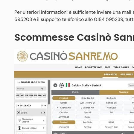
Per ulteriori informazioni è sufficiente inviare una mail 
595203 e il supporto telefonico allo 0184 595239, tutti 
Scommesse Casinò Sa