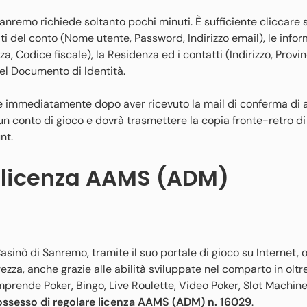
anremo richiede soltanto pochi minuti. È sufficiente cliccare s
ti del conto (Nome utente, Password, Indirizzo email), le infor
 Codice fiscale), la Residenza ed i contatti (Indirizzo, Provin
 del Documento di Identità.
are immediatamente dopo aver ricevuto la mail di conferma di
i un conto di gioco e dovrà trasmettere la copia fronte-retro di
nt.
e licenza AAMS (ADM)
asinò di Sanremo, tramite il suo portale di gioco su Internet, o
rezza, anche grazie alle abilità sviluppate nel comparto in oltr
prende Poker, Bingo, Live Roulette, Video Poker, Slot Machin
possesso di regolare licenza AAMS (ADM) n. 16029
.