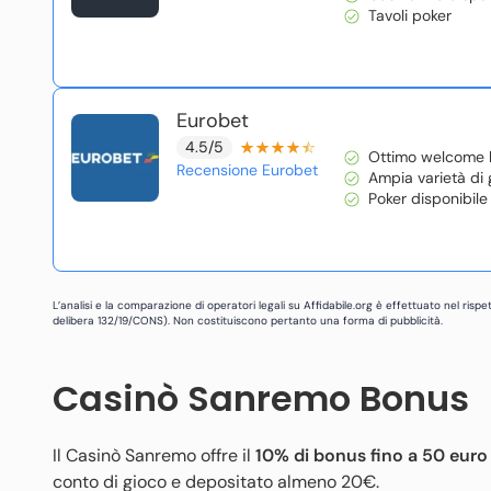
Tavoli poker
Eurobet
4.5/5
Ottimo welcome 
Recensione Eurobet
Ampia varietà di 
Poker disponibile
L’analisi e la comparazione di operatori legali su Affidabile.org è effettuato nel risp
delibera 132/19/CONS). Non costituiscono pertanto una forma di pubblicità.
Casinò Sanremo Bonus
Il Casinò Sanremo offre il
10% di bonus fino a 50 euro
conto di gioco e depositato almeno 20€.