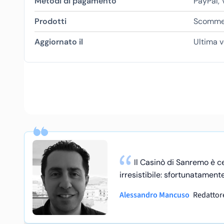
Metodi di pagamento
PayPal, 
Prodotti
Scommess
Aggiornato il
Ultima ve
Il Casinò di Sanremo è ce
irresistibile: sfortunatament
Alessandro Mancuso
Redattor