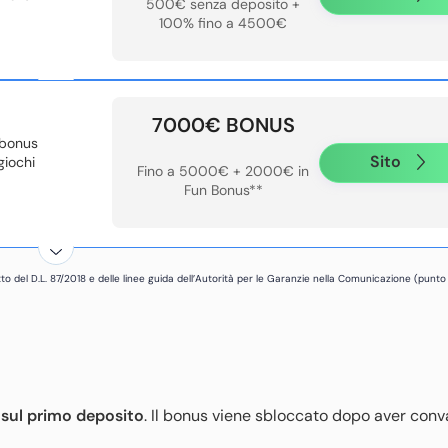
500€ senza deposito +
100% fino a 4500€
7000€ BONUS
bonus
Sito
giochi
Fino a 5000€ + 2000€ in
Fun Bonus**
etto del D.L. 87/2018 e delle linee guida dell’Autorità per le Garanzie nella Comunicazione (punto
 sul primo deposito
. Il bonus viene sbloccato dopo aver conva