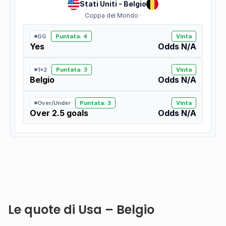
Le quote di Usa – Belgio