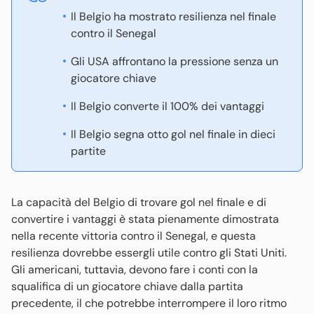
Il Belgio ha mostrato resilienza nel finale
contro il Senegal
Gli USA affrontano la pressione senza un
giocatore chiave
Il Belgio converte il 100% dei vantaggi
Il Belgio segna otto gol nel finale in dieci
partite
La capacità del Belgio di trovare gol nel finale e di
convertire i vantaggi è stata pienamente dimostrata
nella recente vittoria contro il Senegal, e questa
resilienza dovrebbe essergli utile contro gli Stati Uniti.
Gli americani, tuttavia, devono fare i conti con la
squalifica di un giocatore chiave dalla partita
precedente, il che potrebbe interrompere il loro ritmo