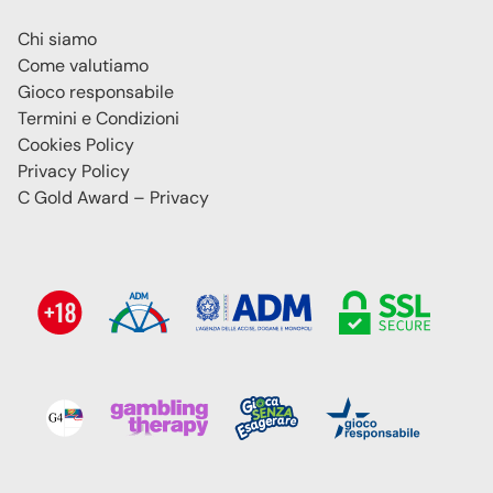
Chi siamo
Come valutiamo
Gioco responsabile
Termini e Condizioni
Cookies Policy
Privacy Policy
C Gold Award – Privacy