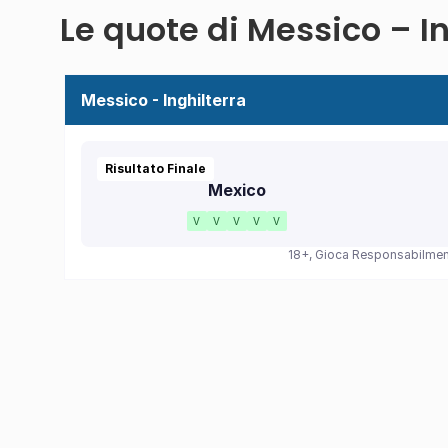
Le quote di Messico – In