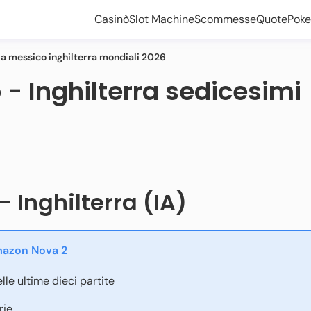
Casinò
Slot Machine
Scommesse
Quote
Poke
ia messico inghilterra mondiali 2026
 - Inghilterra sedicesimi
 Inghilterra (IA)
Amazon Nova 2
lle ultime dieci partite
rie