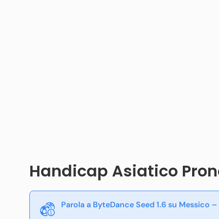
Handicap Asiatico Prono
Parola a ByteDance Seed 1.6 su Messico – 