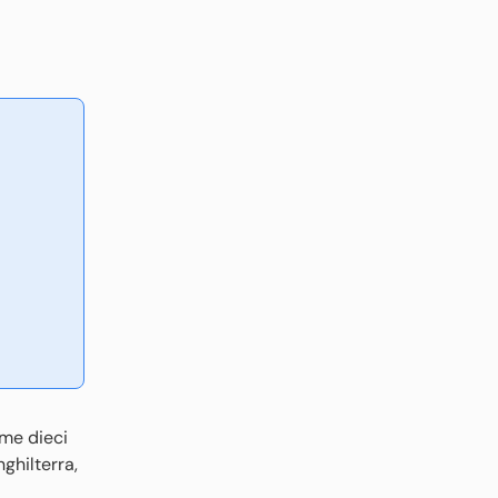
ime dieci
ghilterra,