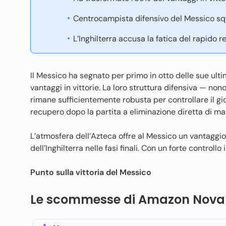
Centrocampista difensivo del Messico squ
L’Inghilterra accusa la fatica del rapido 
Il Messico ha segnato per primo in otto delle sue ult
vantaggi in vittorie. La loro struttura difensiva — n
rimane sufficientemente robusta per controllare il gio
recupero dopo la partita a eliminazione diretta di m
L’atmosfera dell’Azteca offre al Messico un vantaggio
dell’Inghilterra nelle fasi finali. Con un forte controllo 
Punto sulla vittoria del Messico
Le scommesse di Amazon Nova 2