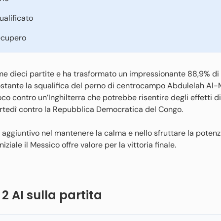
alificato
recupero
ime dieci partite e ha trasformato un impressionante 88,9% di
onostante la squalifica del perno di centrocampo Abdulelah Al-
co contro un’Inghilterra che potrebbe risentire degli effetti d
artedì contro la Repubblica Democratica del Congo.
 aggiuntivo nel mantenere la calma e nello sfruttare la potenzi
iniziale il Messico offre valore per la vittoria finale.
 AI sulla partita