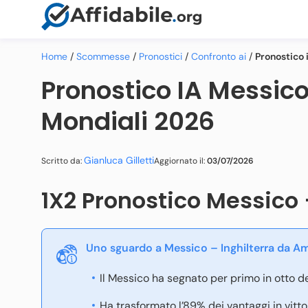
Home
/
Scommesse
/
Pronostici
/
Confronto ai
/
Pronostico 
Pronostico IA Messico
Mondiali 2026
Gianluca Gilletti
Aggiornato il:
03/07/2026
Scritto da:
1X2 Pronostico Messico –
Uno sguardo a Messico – Inghilterra da 
Il Messico ha segnato per primo in otto de
Ha trasformato l’89% dei vantaggi in vitto