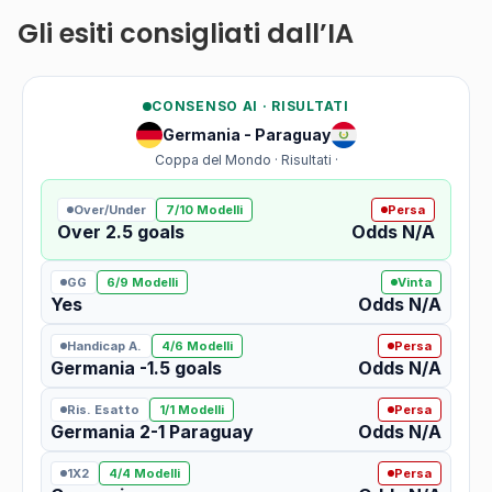
Gli esiti consigliati dall’IA