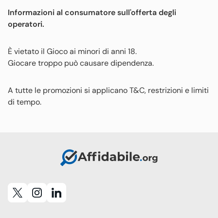
Informazioni al consumatore sull'offerta degli
operatori.
È vietato il Gioco ai minori di anni 18.
Giocare troppo può causare dipendenza.
A tutte le promozioni si applicano T&C, restrizioni e limiti
di tempo.