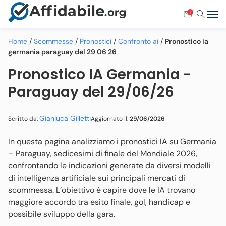
1
Home
/
Scommesse
/
Pronostici
/
Confronto ai
/
Pronostico ia
germania paraguay del 29 06 26
Pronostico IA Germania -
Paraguay del 29/06/26
Gianluca Gilletti
Aggiornato il:
29/06/2026
Scritto da:
In questa pagina analizziamo i pronostici IA su Germania
– Paraguay, sedicesimi di finale del Mondiale 2026,
confrontando le indicazioni generate da diversi modelli
di intelligenza artificiale sui principali mercati di
scommessa. L’obiettivo è capire dove le IA trovano
maggiore accordo tra esito finale, gol, handicap e
possibile sviluppo della gara.