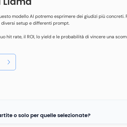
u Llama
sto modello AI potremo esprimere dei giudizi più concreti. F
 diversi setup e differenti prompt.
uo hit rate, il ROI, lo yield e le probabilità di vincere una sc
rtite o solo per quelle selezionate?