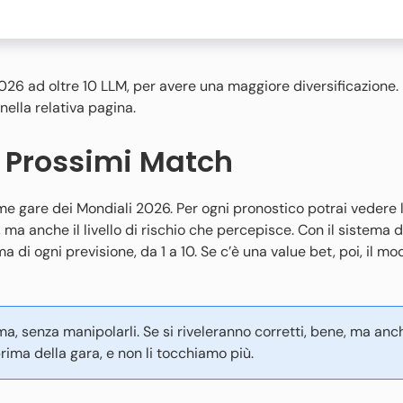
26 ad oltre 10 LLM, per avere una maggiore diversificazione.
nella relativa pagina.
ui Prossimi Match
me gare dei Mondiali 2026. Per ogni pronostico potrai vedere l
, ma anche il livello di rischio che percepisce. Con il sistema d
di ogni previsione, da 1 a 10. Se c’è una value bet, poi, il mod
ma, senza manipolarli. Se si riveleranno corretti, bene, ma anc
prima della gara, e non li tocchiamo più.