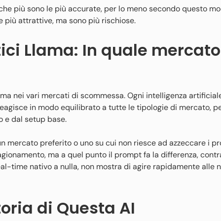
 anche più sono le più accurate, per lo meno secondo questo mod
più attrattive, ma sono più rischiose.
ci Llama: In quale mercato
ma nei vari mercati di scommessa. Ogni intelligenza artificial
eagisce in modo equilibrato a tutte le tipologie di mercato, p
o e dal setup base.
n mercato preferito o uno su cui non riesce ad azzeccare i pro
ionamento, ma a quel punto il prompt fa la differenza, cont
l-time nativo a nulla, non mostra di agire rapidamente alle n
oria di Questa AI