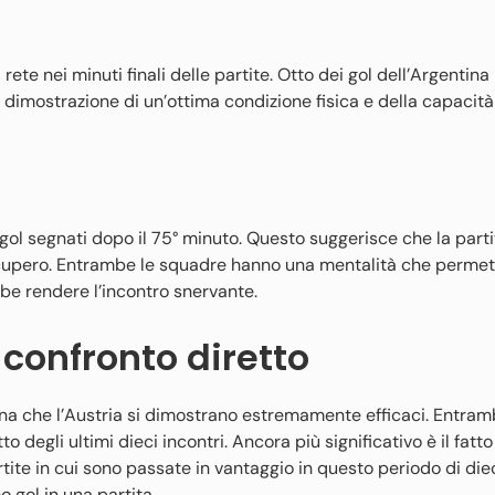
rete nei minuti finali delle partite. Otto dei gol dell’Argentina 
, a dimostrazione di un’ottima condizione fisica e della capacità
gol segnati dopo il 75° minuto. Questo suggerisce che la parti
cupero. Entrambe le squadre hanno una mentalità che permett
rebbe rendere l’incontro snervante.
 confronto diretto
tina che l’Austria si dimostrano estremamente efficaci. Entram
to degli ultimi dieci incontri. Ancora più significativo è il fatt
ite in cui sono passate in vantaggio in questo periodo di diec
o gol in una partita.