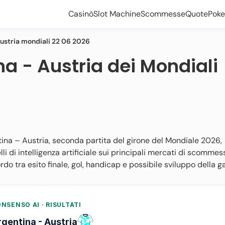
Casinò
Slot Machine
Scommesse
Quote
Poke
ustria mondiali 22 06 2026
na - Austria dei Mondiali
tina – Austria, seconda partita del girone del Mondiale 2026,
i di intelligenza artificiale sui principali mercati di scommes
do tra esito finale, gol, handicap e possibile sviluppo della ga