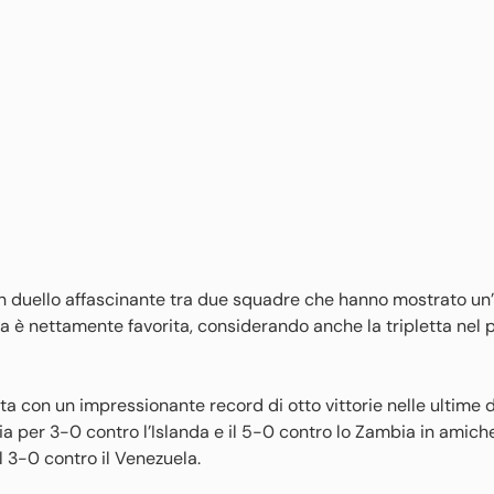
un duello affascinante tra due squadre che hanno mostrato un
tina è nettamente favorita, considerando anche la tripletta nel 
ta con un impressionante record di otto vittorie nelle ultime d
toria per 3-0 contro l’Islanda e il 5-0 contro lo Zambia in amiche
il 3-0 contro il Venezuela.