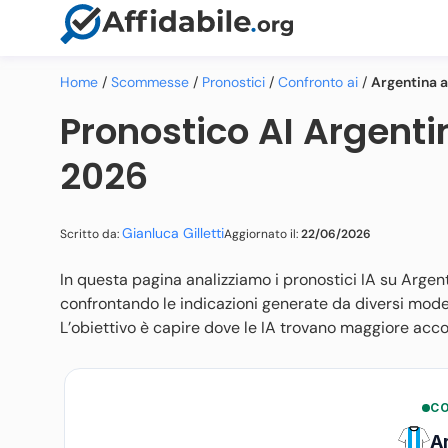
Home
/
Scommesse
/
Pronostici
/
Confronto ai
/
Argentina a
Pronostico AI Argenti
2026
Gianluca Gilletti
Aggiornato il:
22/06/2026
Scritto da:
In questa pagina analizziamo i pronostici IA su Argen
confrontando le indicazioni generate da diversi modell
L’obiettivo è capire dove le IA trovano maggiore accor