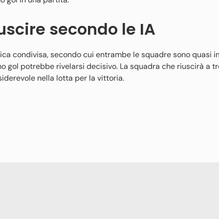
uscire secondo le IA
stica condivisa, secondo cui entrambe le squadre sono quasi i
o gol potrebbe rivelarsi decisivo. La squadra che riuscirà a tr
erevole nella lotta per la vittoria.