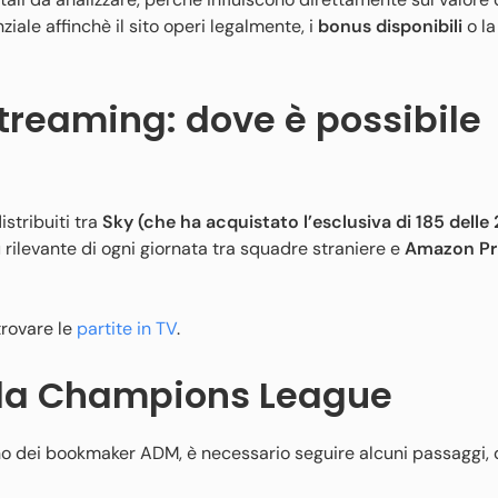
nziale affinchè il sito operi legalmente, i
bonus disponibili
o la
reaming: dove è possibile
stribuiti tra
Sky (che ha acquistato l’esclusiva di 185 delle
 rilevante di ogni giornata tra squadre straniere e
Amazon Pr
trovare le
partite in TV
.
la Champions League
dei bookmaker ADM, è necessario seguire alcuni passaggi, de