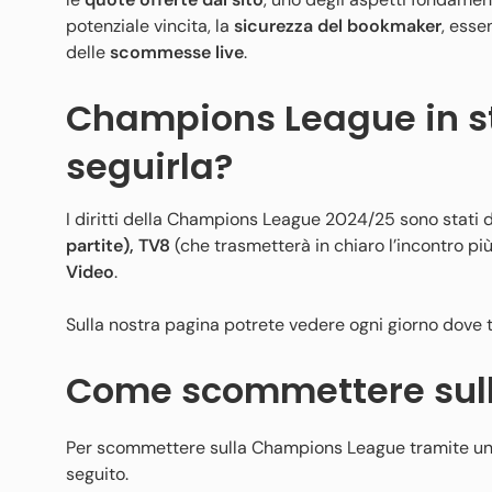
potenziale vincita, la
sicurezza del bookmaker
, esse
delle
scommesse live
.
Champions League in st
seguirla?
I diritti della Champions League 2024/25 sono stati di
partite), TV8
(che trasmetterà in chiaro l’incontro più
Video
.
Sulla nostra pagina potrete vedere ogni giorno dove 
Come scommettere sul
Per scommettere sulla Champions League tramite uno 
seguito.