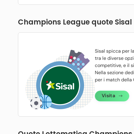
Champions League quote Sisal
Sisal spicca per l
tra le diverse op
competitive, e il 
Nella sezione ded
per i match dell
Visita
Quote Lottomatica Champions