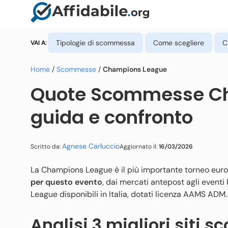
Tipologie di scommessa
Come scegliere
C
VAI A:
Home
/
Scommesse
/
Champions League
Quote Scommesse Ch
guida e confronto
Agnese Carluccio
Aggiornato il:
16/03/2026
Scritto da:
La Champions League è il più importante torneo euro
per questo evento
, dai mercati antepost agli eventi
League disponibili in Italia, dotati licenza AAMS ADM.
Analisi 3 migliori sit