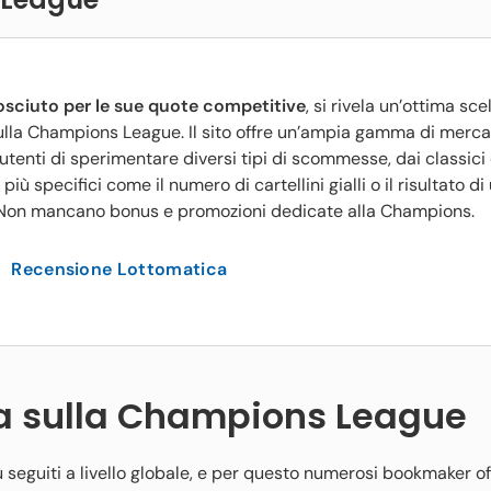
sciuto per le sue quote competitive
, si rivela un’ottima scel
lla Champions League. Il sito offre un’ampia gamma di mercat
tenti di sperimentare diversi tipi di scommesse, dai classici 
più specifici come il numero di cartellini gialli o il risultato di
 Non mancano bonus e promozioni dedicate alla Champions.
Recensione Lottomatica
a sulla Champions League
 seguiti a livello globale, e per questo numerosi bookmaker o