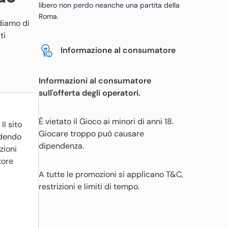
libero non perdo neanche una partita della
Roma.
diamo di
ti
Informazione al consumatore
Informazioni al consumatore
sull'offerta degli operatori.
È vietato il Gioco ai minori di anni 18.
Il sito
Giocare troppo può causare
udendo
dipendenza.
zioni
tore
A tutte le promozioni si applicano T&C,
restrizioni e limiti di tempo.