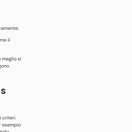
icamente;
me il
 meglio si
ngono
ns
criteri.
er esempio
della