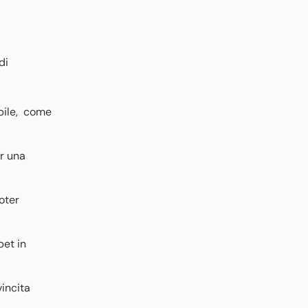
di
ibile, come
er una
oter
bet in
vincita