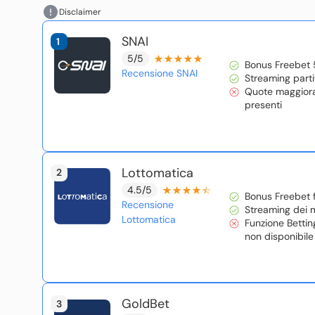
Disclaimer
SNAI
1
5/5
Bonus Freebet
Recensione SNAI
Streaming parti
Quote maggior
presenti
Lottomatica
2
4.5/5
Bonus Freebet 
Recensione
Streaming dei m
Lottomatica
Funzione Betti
non disponibile
GoldBet
3