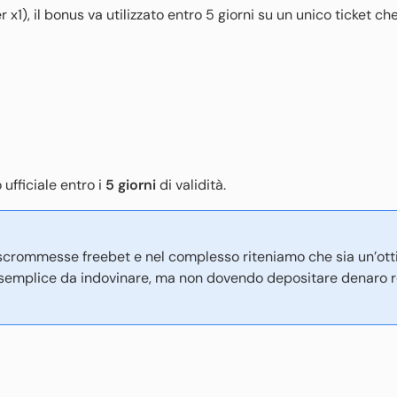
 x1), il bonus va utilizzato entro 5 giorni su un unico ticket che
 ufficiale entro i
5 giorni
di validità.
 scrommesse freebet e nel complesso riteniamo che sia un’ot
 è semplice da indovinare, ma non dovendo depositare denaro 