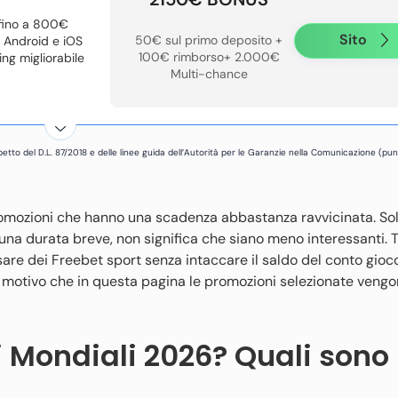
fino a 800€
Sito
50€ sul primo deposito +
 Android e iOS
100€ rimborso+ 2.000€
ng migliorabile
Multi-chance
ispetto del D.L. 87/2018 e delle linee guida dell’Autorità per le Garanzie nella Comunicazione (pun
promozioni che hanno una scadenza abbastanza ravvicinata. So
a durata breve, non significa che siano meno interessanti. T
usare dei Freebet sport senza intaccare il saldo del conto gioco
 motivo che in questa pagina le promozioni selezionate veng
Mondiali 2026? Quali sono 