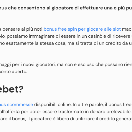
us che consentono al giocatore di effettuare una o più p
 pensare ai più noti
bonus free spin per giocare alle slot
mach
pio, possiamo immaginare di essere in un casinò e di ricevere 
ono esattamente la stessa cosa, ma si tratta di un credito da ut
aggi per i nuovi giocatori, ma non è escluso che possano rien
 conto aperto.
ebet?
nus scommesse
disponibili online. In altre parole, il bonus fr
all’offerta per poter essere trasformato in denaro prelevabile.
e il bonus, il giocatore è libero di utilizzare il credito gene