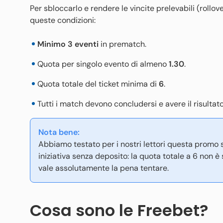
Per sbloccarlo e rendere le vincite prelevabili (rollover
queste condizioni:
Minimo 3 eventi
in prematch.
Quota per singolo evento di almeno
1.30
.
Quota totale del ticket minima di
6
.
Tutti i match devono concludersi e avere il risultato
Nota bene:
Abbiamo testato per i nostri lettori questa promo
iniziativa senza deposito: la quota totale a 6 non
vale assolutamente la pena tentare.
Cosa sono le Freebet?