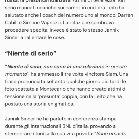
russa, la presunta fidanzata
. Attimi di tenerezza non
sono mancati neanche sui campi, in cui Lara Leito ha
salutato anche i coach del numero uno al mondo, Darren
Cahill e Simone Vagnozzi. La relazione sembrava
procedere spedita, invece è stato lo stesso Jannik
Sinner a rallentare le cose.
“Niente di serio”
“
Niente di serio
,
non sono in una relazione
in questo
momento
”, ha ammesso il tre volte vincitore Slam. Una
frase pronunciata soltanto qualche giorno più tardi le
foto scattate a Montecarlo che hanno creato attimi di
tensione nella ‘presunta’ coppia, con la Leito che ha
postato una storia enigmatica.
Jannik Sinner ne ha parlato in conferenza stampa
durante gli Internazionali BNL d’Italia, provando a
stemperare i toni sulla sua vita privata: “
Sono rimasto