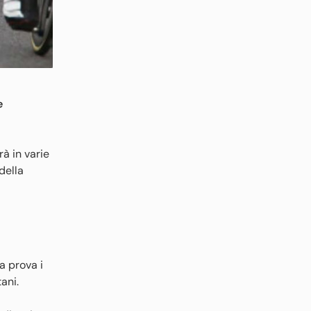
e
à in varie
della
a prova i
ani.