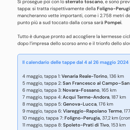
Si prosegue poi con lo
sterrato toscano
, e sono pre
tappa: si tratta rispettivamente della
Foligno-Perugi
mancheranno vette importanti, come i 2.758 metri d
punto più a sud toccato dalla corsa sarà
Pompei
.
Tutto è dunque pronto ad accogliere la kermesse ciclis
dopo l’impresa dello scorso anno e il trionfo dello sl
Il calendario delle tappe dal 4 al 26 maggio 2024
4 maggio, tappa 1:
Venaria Reale-Torino
, 136 km
5 maggio, tappa 2:
San Francesco al Campo–Santu
6 maggio, tappa 3:
Novara-Fossano
, 165 km
7 maggio, tappa 4:
Acqui Terme-Andora
, 187 km
8 maggio, tappa 5:
Genova-Lucca
, 176 km
9 maggio, tappa 6:
Viareggio-Rapolano Terme
, 17
10 maggio, tappa 7:
Foligno-Perugia,
37,2 km (cro
11 maggio, tappa 8:
Spoleto-Prati di Tivo
, 153 km