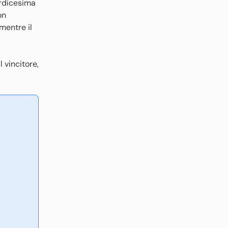
ordicesima
on
 mentre il
 vincitore,