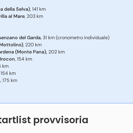
 della Selva)
, 141 km
illa al Mare
, 203 km
esenzano del Garda
, 31 km (cronometro individuale)
Mottolino)
, 220 km
Gardena (Monte Pana),
202 km
 Brocon
, 154 km
6 km
, 154 km
a
, 175 km
tartlist provvisoria