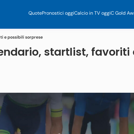
Quote
Pronostici oggi
Calcio in TV oggi
C Gold Aw
ti e possibili sorprese
ndario, startlist, favoriti