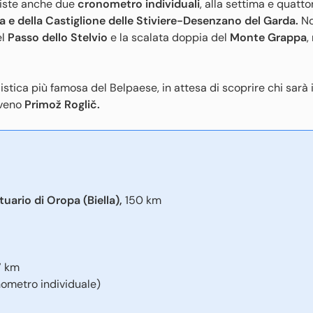
viste anche due
cronometro individuali
, alla settima e quatt
a e della Castiglione delle Stiviere-Desenzano del Garda.
N
el
Passo dello Stelvio
e la scalata doppia del
Monte Grappa
,
tica più famosa del Belpaese, in attesa di scoprire chi sarà il
oveno
Primož Roglič.
ario di Oropa (Biella),
150 km
7 km
nometro individuale)