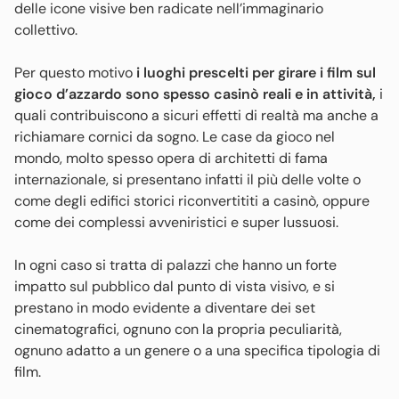
delle icone visive ben radicate nell’immaginario
collettivo.
Per questo motivo
i luoghi prescelti per girare i film sul
gioco d’azzardo sono spesso casinò reali e in attività,
i
quali contribuiscono a sicuri effetti di realtà ma anche a
richiamare cornici da sogno. Le case da gioco nel
mondo, molto spesso opera di architetti di fama
internazionale, si presentano infatti il più delle volte o
come degli edifici storici riconvertititi a casinò, oppure
come dei complessi avveniristici e super lussuosi.
In ogni caso si tratta di palazzi che hanno un forte
impatto sul pubblico dal punto di vista visivo, e si
prestano in modo evidente a diventare dei set
cinematografici, ognuno con la propria peculiarità,
ognuno adatto a un genere o a una specifica tipologia di
film.