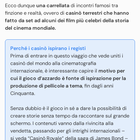
Ecco dunque
una carrellata
di incontri famosi tra
finzione e realtà, ovvero di
casinò terrestri che hanno
fatto da set ad alcuni dei film più celebri della storia
del cinema mondiale.
Perché i casinò ispirano i registi
Prima di entrare in questo viaggio che vede uniti i
casinò del mondo alla cinematografia
internazionale, è interessante capire il
motivo per
cui il gioco d’azzardo è fonte di ispirazione per la
produzione di pellicole a tema
, fin dagli anni
Cinquanta.
Senza dubbio è il gioco in sé a dare la possibilità di
creare storie senza tempo da raccontare sul grande
schermo. I contenuti vanno dalla rivincita alla
vendetta, passando per gli intrighi internazionali –
si veda “Casinò Royale” della saga di James Bond –