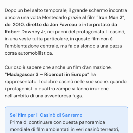
Dopo un bel salto temporale, il grande schermo incontra
ancora una volta Montecarlo grazie al film
“Iron Man 2”,
del 2010, diretto da Jon Favreau e interpretato da
Robert Downey Jr,
nei panni del protagonista. Il casinò,
in una veste tutta particolare, in questo film non è
l’ambientazione centrale, ma fa da sfondo a una pazza
corsa automobilistica.
Curioso è sapere che anche un film d’animazione,
“Madagascar 3 – Ricercati in Europa”
ha
rappresentato il celebre casinò nelle sue scene, quando
i protagonisti a quattro zampe vi fanno irruzione
nell’ambito di una avventurosa fuga.
Sei film per il Casinò di Sanremo
Prima di continuare con questa panoramica
mondiale di film ambientati in veri casinò terrestri,