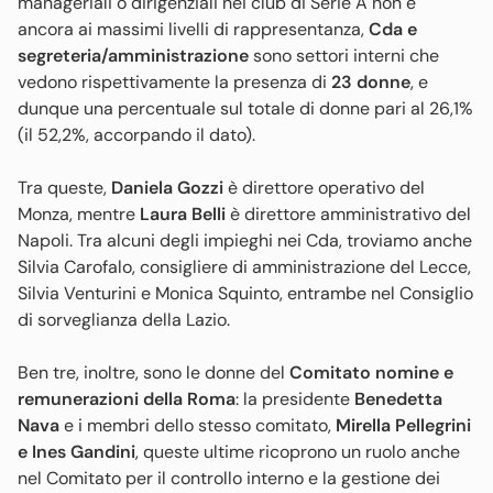
manageriali o dirigenziali nei club di Serie A non è
ancora ai massimi livelli di rappresentanza,
Cda e
segreteria/amministrazione
sono settori interni che
vedono rispettivamente la presenza di
23 donne
, e
dunque una percentuale sul totale di donne pari al 26,1%
(il 52,2%, accorpando il dato).
Tra queste,
Daniela Gozzi
è direttore operativo del
Monza, mentre
Laura Belli
è direttore amministrativo del
Napoli. Tra alcuni degli impieghi nei Cda, troviamo anche
Silvia Carofalo, consigliere di amministrazione del Lecce,
Silvia Venturini e Monica Squinto, entrambe nel Consiglio
di sorveglianza della Lazio.
Ben tre, inoltre, sono le donne del
Comitato nomine e
remunerazioni della Roma
: la presidente
Benedetta
Nava
e i membri dello stesso comitato,
Mirella Pellegrini
e Ines Gandini
, queste ultime ricoprono un ruolo anche
nel Comitato per il controllo interno e la gestione dei