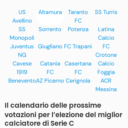
US
Altamura
Taranto
SS Turris
Avellino
FC
SS
Sorrento
Potenza
Latina
Monopoli
Calcio
Juventus
Giugliano
FC Trapani
FC
NG
Crotone
Cavese
Catania
Casertana
Calcio
1919
FC
FC
Foggia
Benevento
AZ Picerno
Cerignola
ACR
Messina
Il calendario delle prossime
votazioni per l’elezione del miglior
calciatore di Serie C