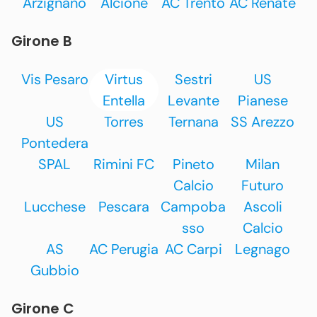
Arzignano
Alcione
AC Trento
AC Renate
Girone B
Vis Pesaro
Virtus
Sestri
US
Entella
Levante
Pianese
US
Torres
Ternana
SS Arezzo
Pontedera
SPAL
Rimini FC
Pineto
Milan
Calcio
Futuro
Lucchese
Pescara
Campoba
Ascoli
sso
Calcio
AS
AC Perugia
AC Carpi
Legnago
Gubbio
Girone C